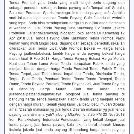
Tenda Promosi yaitu tenda yang multi fungsi perlu dagang dan
sebagai peneduh, sekaligus tenda payung cafe Tempat beli Sepatu,
Baju dan Peralatan Sports travelogo. info tenda payung cafe Apabila
saat ini anda ingin mencari Tenda Payung Cafe ? anda di website
yang tepat. Anda bisa mendapatkan harga khusus jika anda memesan
di website ini. Jual Tenda Payung Cafe Karawang CV Tenda Jakarta
Produsen jualtendakarawang. blogspot Toko Tenda Di Karawang 12
Apr 2018 Jual Tenda Payung Cafe Karawang Tenda Promosi yakni
kemah yang multi fungsi bakal dagang dan sebagai peneduh, sekalian
diterapkan Jual Tenda Lipat Cafe Promosi Bekasi — Harga Tenda
Payung jualtendabekasi. tumblr harga tenda payung bekasi harga
murah kuat 9 Feb 2018 Harga Tenda Payung Bekasi Harga Murah,
Kuat dan Tahan Lama Amar Tenda merupakan Pabrik tenda yang
menjaul Kemah dengan harga Tenda Produksi Tenda, Pabrik Tenda,
Tenda Terpal, Jual Tenda tenda terpal Jual Tenda, Distributor Tenda,
Terpal, Buat Tenda, Pembuat Tenda, Tenda Tenda Resepsi, Tenda
Dome, Tenda Payung Parasoil, Tenda Payung Jati, Jual Tenda Payung
Di Bandung Harga Murah, Kuat dan Tahan Lama
jualtendalipatbandungamarjaya. blogspot jual tenda payung di
bandung harga Tenda merupakan Pabrik tenda yang menjaul Tenda
dengan harga murah. Kemah yang kami jual betul betul mudah dipakai
amat "Daerah makassar yg jual tenda Daerah makassar yg jual tenda
payung cafe di mana yah? tribung MksPromo. 7:35 PM 23 Nov 2018
from Panakkukang, Indonesia Penelusuran yang terkait dengan jual
tenda payung jual tenda payung kota jakarta barat, daerah khusus
ibukota jakarta jual tenda payung di bandung harga tenda payung