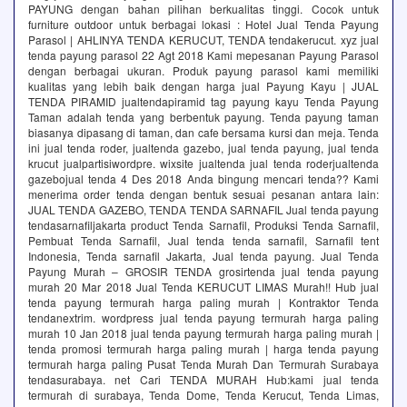
PAYUNG dengan bahan pilihan berkualitas tinggi. Cocok untuk
furniture outdoor untuk berbagai lokasi : Hotel Jual Tenda Payung
Parasol | AHLINYA TENDA KERUCUT, TENDA tendakerucut. xyz jual
tenda payung parasol 22 Agt 2018 Kami mepesanan Payung Parasol
dengan berbagai ukuran. Produk payung parasol kami memiliki
kualitas yang lebih baik dengan harga jual Payung Kayu | JUAL
TENDA PIRAMID jualtendapiramid tag payung kayu Tenda Payung
Taman adalah tenda yang berbentuk payung. Tenda payung taman
biasanya dipasang di taman, dan cafe bersama kursi dan meja. Tenda
ini jual tenda roder, jualtenda gazebo, jual tenda payung, jual tenda
krucut jualpartisiwordpre. wixsite jualtenda jual tenda roderjualtenda
gazebojual tenda 4 Des 2018 Anda bingung mencari tenda?? Kami
menerima order tenda dengan bentuk sesuai pesanan antara lain:
JUAL TENDA GAZEBO, TENDA TENDA SARNAFIL Jual tenda payung
tendasarnafiljakarta product Tenda Sarnafil, Produksi Tenda Sarnafil,
Pembuat Tenda Sarnafil, Jual tenda tenda sarnafil, Sarnafil tent
Indonesia, Tenda sarnafil Jakarta, Jual tenda payung. Jual Tenda
Payung Murah – GROSIR TENDA grosirtenda jual tenda payung
murah 20 Mar 2018 Jual Tenda KERUCUT LIMAS Murah!! Hub jual
tenda payung termurah harga paling murah | Kontraktor Tenda
tendanextrim. wordpress jual tenda payung termurah harga paling
murah 10 Jan 2018 jual tenda payung termurah harga paling murah |
tenda promosi termurah harga paling murah | harga tenda payung
termurah harga paling Pusat Tenda Murah Dan Termurah Surabaya
tendasurabaya. net Cari TENDA MURAH Hub:kami jual tenda
termurah di surabaya, Tenda Dome, Tenda Kerucut, Tenda Limas,