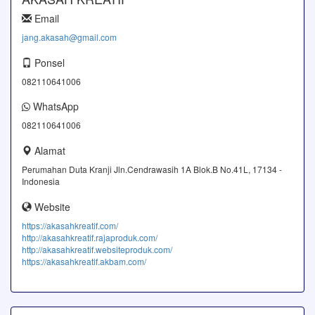
Email
jang.akasah@gmail.com
Ponsel
082110641006
WhatsApp
082110641006
Alamat
Perumahan Duta Kranji Jln.Cendrawasih 1A Blok.B No.41L, 17134 -
Indonesia
Website
https://akasahkreatif.com/
http://akasahkreatif.rajaproduk.com/
http://akasahkreatif.websiteproduk.com/
https://akasahkreatif.akbam.com/