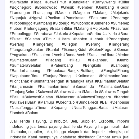
#Surakarta #Tegal #JawaTimur #Bangkalan #Banyuwangi #Blitar
#Bojonegoro #Bondowoso #Gresik #Jember #Jombang #Kediri
#Lamongan #Lumajang #Madiun #Magetan #Malang #Mojokerto
#Nganjuk #Ngawi #Pacitan #Pamekasan #Pasuruan #Ponorogo
#Probolinggo #Sampang #Sidoarjo #Situbondo #Sumenep #Sumenep
#Tuban #Tulungagung #Batu #Blitar #Malang #Mojokerto #Pasuruan
#Probolinggo #Surabaya #Jakarta #KepulauanSeribu #Jakarta #Barat
#Pusat #Selatan #Timur #Utara #banten #Lebak #Pandeglang
#Serang #Tangerang #Cilegon #Serang #Tangerang
#TangerangSelatan #Bantul #GunungKidul #KulonProgo #Sleman
#Yogyakarta #Sumatera #Aceh #BandaAceh #SumateraUtara #Medan
#SumateraBarat #Padang #Riau #Pekanbaru #Jambi
#SumateraSelatan #Palembang #Bengkulu #Lampung
#BandarLampung #KepulauanBangkaBelitung #PangkalPinang
#KepulauanRiau #TanjungPinang #Kalimatan #KalimantanBarat
#Pontianak #KalimantanTengah #PalangkaRaya #KalimantanSelatan
#Banjarmasin #KalimantanTimur #Samarinda #KalimantanUtara
#TanjungSelor #Sulawesi #SulawesiUtara #Manado #SulawesiTengah
#Palu #SulawesiSelatan #Makassar #SulawesiTenggara #Kendari
#SulawesiBarat #Mamuju #Gorontalo #SundaKecil #Bali #Denpasar
#NusaTenggaraTimur #Kupang #NusaTenggaraBarat #Mataram
#lombok #Batam
Jual Tenda Payung, Distributor, Beli, Supplier, Eksportir, Importir
indotrading jual tenda payung Jual Tenda Payung harga murah, dari
distributor, supplier, toko, hingga eksportir dan importir terlengkap di
Indonesia Kami mempunyai database distributor Gambar untuk jual