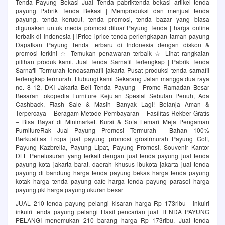
Tenda Payung Bekasi Jual Tenda pabriktenda bekasi artikel tenda
payung Pabrik Tenda Bekasi | Memproduksi dan menjual tenda
payung, tenda kerucut, tenda promosi, tenda bazar yang biasa
digunakan untuk media promosi diluar Payung Tenda | harga online
terbaik di Indonesia | iPrice iprice tenda perlengkapan taman payung
Dapatkan Payung Tenda terbaru di Indonesia dengan diskon &
promosi terkini ☆ Temukan penawaran terbaik ☆ Lihat rangkaian
pilihan produk kami. Jual Tenda Sarnafil Terlengkap | Pabrik Tenda
Sarnafil Termurah‎ tendasarnafil jakarta Pusat produksi tenda sarnafil
terlengkap termurah. Hubungi kami Sekarang Jalan mangga dua raya
no. 8 12, DKI Jakarta Beli Tenda Payung | Promo Ramadan Besar
Besaran‎ tokopedia Furniture‎ Kejutan Spesial Sebulan Penuh, Ada
Cashback, Flash Sale & Masih Banyak Lagi! Belanja Aman &
Terpercaya – Beragam Metode Pembayaran – Fasilitas Rekber Gratis
– Bisa Bayar di Minimarket. Kursi & Sofa Lemari Meja Pengaman
FurnitureRak Jual Payung Promosi Termurah | Bahan 100%
Berkualitas Eropa‎ jual payung promosi grosirmurah‎ Payung Golf,
Payung Kazbrella, Payung Lipat, Payung Promosi, Souvenir Kantor
DLL Penelusuran yang terkait dengan jual tenda payung jual tenda
payung kota jakarta barat, daerah khusus ibukota jakarta jual tenda
payung di bandung harga tenda payung bekas harga tenda payung
kotak harga tenda payung cafe harga tenda payung parasol harga
payung pkl harga payung ukuran besar
JUAL 210 tenda payung pelangi kisaran harga Rp 173ribu | inkuiri
inkuiri tenda payung pelangi Hasil pencarian jual TENDA PAYUNG
PELANGI menemukan 210 barang harga Rp 173ribu. Jual tenda