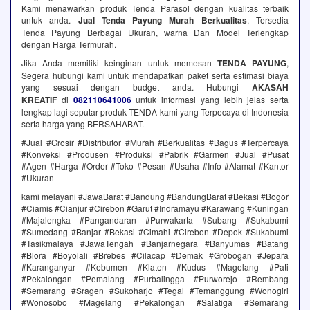
Kami menawarkan produk Tenda Parasol dengan kualitas terbaik
untuk anda.
Jual Tenda Payung Murah Berkualitas
, Tersedia
Tenda Payung Berbagai Ukuran, warna Dan Model Terlengkap
dengan Harga Termurah.
Jika Anda memiliki keinginan untuk memesan
TENDA PAYUNG
,
Segera hubungi kami untuk mendapatkan paket serta estimasi biaya
yang sesuai dengan budget anda. Hubungi
AKASAH
KREATIF
di
082110641006
untuk informasi yang lebih jelas serta
lengkap lagi seputar produk TENDA kami yang Terpecaya di Indonesia
serta harga yang BERSAHABAT.
#Jual #Grosir #Distributor #Murah #Berkualitas #Bagus #Terpercaya
#Konveksi #Produsen #Produksi #Pabrik #Garmen #Jual #Pusat
#Agen #Harga #Order #Toko #Pesan #Usaha #Info #Alamat #Kantor
#Ukuran
kami melayani #JawaBarat #Bandung #BandungBarat #Bekasi #Bogor
#Ciamis #Cianjur #Cirebon #Garut #Indramayu #Karawang #Kuningan
#Majalengka #Pangandaran #Purwakarta #Subang #Sukabumi
#Sumedang #Banjar #Bekasi #Cimahi #Cirebon #Depok #Sukabumi
#Tasikmalaya #JawaTengah #Banjarnegara #Banyumas #Batang
#Blora #Boyolali #Brebes #Cilacap #Demak #Grobogan #Jepara
#Karanganyar #Kebumen #Klaten #Kudus #Magelang #Pati
#Pekalongan #Pemalang #Purbalingga #Purworejo #Rembang
#Semarang #Sragen #Sukoharjo #Tegal #Temanggung #Wonogiri
#Wonosobo #Magelang #Pekalongan #Salatiga #Semarang