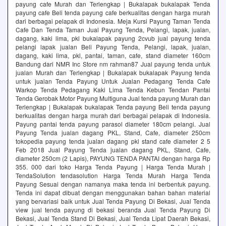
payung cafe Murah dan Terlengkap | Bukalapak bukalapak Tenda
payung cafe Beli tenda payung cafe berkualitas dengan harga murah
dari berbagai pelapak di Indonesia. Meja Kursi Payung Taman Tenda
Cafe Dan Tenda Taman Jual Payung Tenda, Pelangi, lapak, jualan,
dagang, kaki lima, pkl bukalapak payung 2cvub jual payung tenda
pelangi lapak jualan Beli Payung Tenda, Pelangi, lapak, jualan,
dagang, kaki lima, pkl, pantai, taman, cafe, stand diameter 160cm
Bandung dari NMR Inc Store nm rahman87 Jual payung tenda untuk
jualan Murah dan Terlengkap | Bukalapak bukalapak Payung tenda
untuk jualan Tenda Payung Untuk Jualan Pedagang Tenda Cafe
Warkop Tenda Pedagang Kaki Lima Tenda Kebun Tendan Pantai
Tenda Gerobak Motor Payung Multiguna Jual tenda payung Murah dan
Terlengkap | Bukalapak bukalapak Tenda payung Beli tenda payung
berkualitas dengan harga murah dari berbagai pelapak di Indonesia.
Payung pantai tenda payung parasol diameter 180cm pelangi. Jual
Payung Tenda jualan dagang PKL, Stand, Cafe, diameter 250cm
tokopedia payung tenda jualan dagang pkl stand cafe diameter 2 5
Feb 2018 Jual Payung Tenda jualan dagang PKL, Stand, Cafe,
diameter 250cm (2 Lapis), PAYUNG TENDA PANTAI dengan harga Rp
355. 000 dari toko Harga Tenda Payung | Harga Tenda Murah |
TendaSolution tendasolution Harga Tenda Murah Harga Tenda
Payung Sesuai dengan namanya maka tenda ini berbentuk payung.
Tenda ini dapat dibuat dengan menggunakan bahan bahan material
yang bervariasi baik untuk Jual Tenda Payung Di Bekasi, Jual Tenda
view jual tenda payung di bekasi beranda Jual Tenda Payung Di
Bekasi, Jual Tenda Stand Di Bekasi, Jual Tenda Lipat Daerah Bekasi,