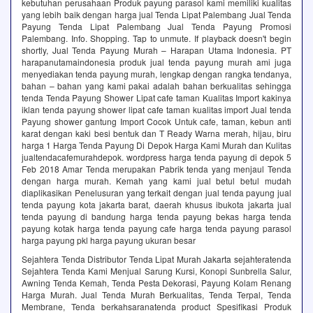
kebutuhan perusahaan Produk payung parasol kami memiliki kualitas
yang lebih baik dengan harga jual Tenda Lipat Palembang Jual Tenda
Payung Tenda Lipat Palembang Jual Tenda Payung Promosi
Palembang. Info. Shopping. Tap to unmute. If playback doesn't begin
shortly, Jual Tenda Payung Murah – Harapan Utama Indonesia. PT
harapanutamaindonesia produk jual tenda payung murah ami juga
menyediakan tenda payung murah, lengkap dengan rangka tendanya,
bahan – bahan yang kami pakai adalah bahan berkualitas sehingga
tenda Tenda Payung Shower Lipat cafe taman Kualitas Import kakinya
iklan tenda payung shower lipat cafe taman kualitas import Jual tenda
Payung shower gantung Import Cocok Untuk cafe, taman, kebun anti
karat dengan kaki besi bentuk dan T Ready Warna merah, hijau, biru
harga 1 Harga Tenda Payung Di Depok Harga Kami Murah dan Kulitas
jualtendacafemurahdepok. wordpress harga tenda payung di depok 5
Feb 2018 Amar Tenda merupakan Pabrik tenda yang menjaul Tenda
dengan harga murah. Kemah yang kami jual betul betul mudah
diaplikasikan Penelusuran yang terkait dengan jual tenda payung jual
tenda payung kota jakarta barat, daerah khusus ibukota jakarta jual
tenda payung di bandung harga tenda payung bekas harga tenda
payung kotak harga tenda payung cafe harga tenda payung parasol
harga payung pkl harga payung ukuran besar
Sejahtera Tenda Distributor Tenda Lipat Murah Jakarta sejahteratenda
Sejahtera Tenda Kami Menjual Sarung Kursi, Konopi Sunbrella Salur,
Awning Tenda Kemah, Tenda Pesta Dekorasi, Payung Kolam Renang
Harga Murah. Jual Tenda Murah Berkualitas, Tenda Terpal, Tenda
Membrane, Tenda berkahsaranatenda product Spesifikasi Produk