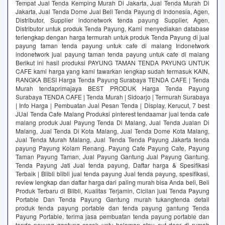
Tempat Jual Tenda Kemping Murah Di Jakarta, Jual Tenda Murah Di
Jakarta, Jual Tenda Dome Jual Beli Tenda Payung di Indonesia, Agen,
Distributor, Supplier indonetwork tenda payung Supplier, Agen,
Distributor untuk produk Tenda Payung, Kami menyediakan database
terlengkap dengan harga termurah untuk produk Tenda Payung di jual
payung taman tenda payung untuk cafe di malang Indonetwork
indonetwork jual payung taman tenda payung untuk cafe di malang
Berikut ini hasil produksi PAYUNG TAMAN TENDA PAYUNG UNTUK
CAFE kami harga yang kami tawarkan lengkap sudah termasuk KAIN,
RANGKA BESI Harga Tenda Payung Surabaya TENDA CAFE | Tenda
Murah tendaprimajaya BEST PRODUK Harga Tenda Payung
Surabaya TENDA CAFE | Tenda Murah | Sidoarjo | Termurah Surabaya
| Info Harga | Pembuatan Jual Pesan Tenda | Display, Kerucut, 7 best
JUal Tenda Cafe Malang Produksi pinterest tendaamar jual tenda cafe
malang produk Jual Payung Tenda Di Malang, Jual Tenda Jualan Di
Malang, Jual Tenda Di Kota Malang, Jual Tenda Dome Kota Malang,
Jual Tenda Murah Malang, Jual Tenda Tenda Payung Jakarta tenda
payung Payung Kolam Renang. Payung Cafe Payung Cafe, Payung
Taman Payung Taman, Jual Payung Gantung Jual Payung Gantung.
Tenda Payung Jati Jual tenda payung, Daftar harga & Spesifikasi
Terbaik | Blibli blibli jual tenda payung Jual tenda payung, spesifikasi,
review lengkap dan daftar harga dari paling murah bisa Anda beli, Beli
Produk Terbaru di Blibli, Kualitas Terjamin, Cicilan jual Tenda Payung
Portable Dan Tenda Payung Gantung murah tukangtenda detail
produk tenda payung portable dan tenda payung gantung Tenda
Payung Portable, terima jasa pembuatan tenda payung portable dan
tenda payung gantung cocok untu halaman atau out door di rumah