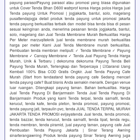
payung parasolPayung parasol atau promosi yang biasa digunakan
untuk Cover Tenda Bhan D600 watrprof korea Harga polos Harga jual
Tenda payung Untuk Promosi | jogjakarta, bantul, solo, magelang
pusattendajogja detail produk tenda payung untuk promosi jakarta
tenda payung berkualitas terbaik dan model bisa tenda bisa di pesan
sesuai keinginan anda, menerima pesanan tenda jogjakarta, bantul,
solo, magelang dan Jual Tenda Membrane Murah Berkualitas Harga
Per Meter marzuqiteknik jual tenda membrane murah berkualitas
harga per meter Kami Jual Tenda Membrane murah berkualitas.
Pembuatan tenda membran meliputi: ✓ Tenda Membrane ✓ Payung
Membrane ✓ Canopy Membrane ✓ Tenda Jual Payung Tenda Harga
Murah, Unik & Terbaru | dekoruma dekoruma Payung Tenda Beli
Payung Tenda Murah, Terlengkap dan Terpercaya | ☑Garansi Uang
Kembali 100% Bisa COD Gratis Ongkir. Jual Tenda Payung Cafe
Murah (Start from tendastand tenda payung cafe Sedang mencari
tenda payung cafe? Buat bisnis Anda semakin menarik. Dengan venue
luar ruangan. Dilengkapi payung taman. Bahan berkualitas. Harga
Jual Tenda Payung Di Banjarmasin Tenda Jual Tenda Payung Di
Banjarmasin Produk yang kami Tenda terpal, tenda sarnafil, tenda
kerucut, tenda kafe, tenda pleton, tenda promosi, payung promosi,
tenda payung jati, tarpaulin pvc, tenda JUAL TENDA TERPAL MURAH
JAKARTA TENDA PROMOSI evijayatenda Jual tenda, tenda promosi,
tenda bazzar, tenda kerucut, tenda sarnafil, tenda lipat, tenda regu,
tenda membran, tenda piramid, jual payung taman, payung cafe Jual
Pembuatan Tenda Payung Jakarta | Sinar Terang Awning
sinarterangawning Produk tenda payung Sinar Terang Awning juga