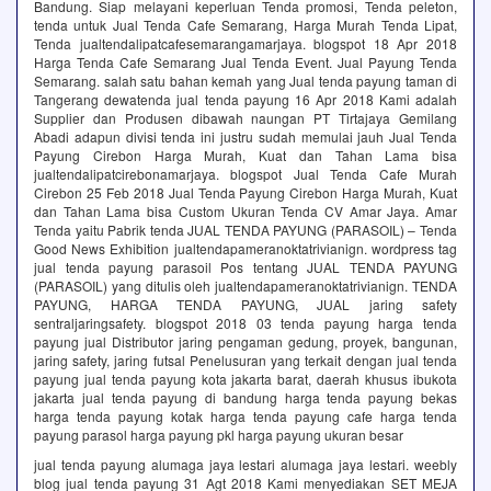
Bandung. Siap melayani keperluan Tenda promosi, Tenda peleton,
tenda untuk Jual Tenda Cafe Semarang, Harga Murah Tenda Lipat,
Tenda jualtendalipatcafesemarangamarjaya. blogspot 18 Apr 2018
Harga Tenda Cafe Semarang Jual Tenda Event. Jual Payung Tenda
Semarang. salah satu bahan kemah yang Jual tenda payung taman di
Tangerang dewatenda jual tenda payung 16 Apr 2018 Kami adalah
Supplier dan Produsen dibawah naungan PT Tirtajaya Gemilang
Abadi adapun divisi tenda ini justru sudah memulai jauh Jual Tenda
Payung Cirebon Harga Murah, Kuat dan Tahan Lama bisa
jualtendalipatcirebonamarjaya. blogspot Jual Tenda Cafe Murah
Cirebon 25 Feb 2018 Jual Tenda Payung Cirebon Harga Murah, Kuat
dan Tahan Lama bisa Custom Ukuran Tenda CV Amar Jaya. Amar
Tenda yaitu Pabrik tenda JUAL TENDA PAYUNG (PARASOIL) – Tenda
Good News Exhibition jualtendapameranoktatrivianign. wordpress tag
jual tenda payung parasoil Pos tentang JUAL TENDA PAYUNG
(PARASOIL) yang ditulis oleh jualtendapameranoktatrivianign. TENDA
PAYUNG, HARGA TENDA PAYUNG, JUAL jaring safety
sentraljaringsafety. blogspot 2018 03 tenda payung harga tenda
payung jual Distributor jaring pengaman gedung, proyek, bangunan,
jaring safety, jaring futsal Penelusuran yang terkait dengan jual tenda
payung jual tenda payung kota jakarta barat, daerah khusus ibukota
jakarta jual tenda payung di bandung harga tenda payung bekas
harga tenda payung kotak harga tenda payung cafe harga tenda
payung parasol harga payung pkl harga payung ukuran besar
jual tenda payung alumaga jaya lestari alumaga jaya lestari. weebly
blog jual tenda payung 31 Agt 2018 Kami menyediakan SET MEJA