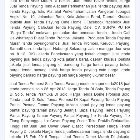
Jual Tenda Anak Murah Di Bekasi, Jual Tenda Bazar Bekasi, Harga
Jual Tenda Payung Toko Alat alat Perkemahan jual tenda payung Jual
Tenda Payung. Toko Alat alat Perkemahan. Jalan Pangeran Tubagus
Angke No. 10, Jelambar Baru, Kota Jakarta Barat, Daerah Khusus
Ibukota Jual Tenda Payung Cafe Home | Facebook facebook Jual
Tenda Payung CafeJual Tenda Payung Cafe. CV. SURYA PUTRA
“Surya Tenda” melayani penjualan dan pemesan tenda – tenda Call
Us Whatsapp Pusat Tenda Promosi Jakarta | Produsen Tenda Payung
Murah‎ tenda payungpromosi Jual Tenda Promosi, Kerucut, Payung,
Sarnafil dan tenda lipat. Hubungi Sekarang. Jalan mangga dua raya
no. 8 12, DKI Jakarta Penelusuran yang terkait dengan jual tenda
payung jual tenda payung kota jakarta barat, daerah khusus ibukota
jakarta jual tenda payung di bandung harga tenda payung bekas
harga tenda payung kotak harga tenda payung cafe harga tenda
payung parasol harga payung pkl harga payung ukuran besar
Jual Tenda Promosi Solo Tenda Payung medium supertenda2018 jual
tenda promosi solo 26 Apr 2018 Harga Tenda Di Solo, Tenda Payung
Di Solo, Tenda Pramuka Di Solo, Harga Tenda Dome Promosi Solo,
Tenda Lipat Di Solo, Tenda Promosi Di Kapal Payung Tenda Payung
Pantai Payung Taman Payung lazada kapal payung tenda payung
pantai payung taman payung Belanja Kapal Payung Tenda Payung
Pantai Payung Taman Payung Pantai Payung 1 x Tenda Payung; 1 x
Tiang Penyangga; 1 x Cover Payung Oscar Toko Praktis Berkualitas
Tinggi Hot Jual Bed Cover Sheet Elastic Persediaan Harga Tenda
Payung Di Jakarta Harga Tenda jualtendaamar harga tenda payung di
jakarta 15 Feb 2018 Tempat Jual Tenda Dome Murah Di Jakarta,