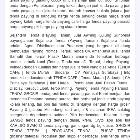
anda dengan Penelusuran yang terkait dengan jual tenda payung jual
tenda payung kota jakarta barat, daerah khusus ibukota jakarta jual
tenda payung di bandung harga tenda payung bekas harga tenda
payung kotak harga tenda payung cafe harga tenda payung parasol
harga payung pkl harga payung ukuran besar
Sejahtera Tenda (Payung Taman) Jual Awning Gulung Sunbrella
payungtaman Sejahtera Tenda (Payung Taman) Sejahtera Tenda
adalah Agen, Distributor dan Produsen yang bergerak dibidang
pembuatan Payung Promosi, Terpal, Tenda CV. Amar Jaya Jual Tenda
Sarnafil dan Terpal Plastik Murah amartenda Temukan berbagai
produk terbaik kami (Tenda, Tenda sarnafil, Terpal, Jaring, Payung,
Velbed) dengan kualitas dan harga jual terbaik yang bisa Anda TENDA
CAFE | Tenda Murah | Sidoarjo | CV Primajaya Surabaya | Info
produksitendacafemurah TENDA CAFE | Tenda Murah | Sidoarjo | CV
Primajaya Surabaya | Info Harga | Pembuatan Jual Pesan Tenda |
Display, Kerucut, Lipat, Terop Miring, Payung Tenda Payung Parasol |
TENDA GROSIR tendagrosir tenda payung parasol Kami menjual dan
menerima Pesanan payung parasol dan berbagai jenis tenda payung
kolam renang, tas pos tas motor, dll tentunya dengan harga grosir.
Payung & gazebo Melindungi dari angin & matahari IKEA catalog
categories departments outdoor Pilih berdasarkan. Kisaran Harga
SAMSÖ tenda payung dengan dasar, krem, Grytö abu abu tua
KARLSÖ SVARTÖ tenda payung, gantungan dg bg dasar. GROSIR
TENDA TERPAL | PRODUSEN TENDA I PUSAT TENDA
grosirtendaterpal Produsen dan supplier berbagai jenis tenda untuk