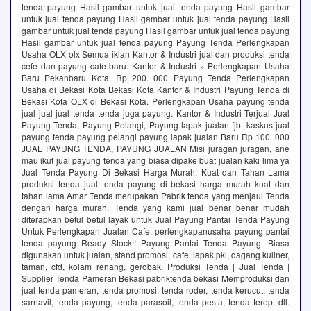
tenda payung Hasil gambar untuk jual tenda payung Hasil gambar
untuk jual tenda payung Hasil gambar untuk jual tenda payung Hasil
gambar untuk jual tenda payung Hasil gambar untuk jual tenda payung
Hasil gambar untuk jual tenda payung Payung Tenda Perlengkapan
Usaha OLX olx Semua iklan Kantor & Industri jual dan produksi tenda
cefe dan payung cafe baru. Kantor & Industri » Perlengkapan Usaha
Baru Pekanbaru Kota. Rp 200. 000 Payung Tenda Perlengkapan
Usaha di Bekasi Kota Bekasi Kota Kantor & Industri Payung Tenda di
Bekasi Kota OLX di Bekasi Kota. Perlengkapan Usaha payung tenda
jual jual jual tenda tenda juga payung. Kantor & Industri Terjual Jual
Payung Tenda, Payung Pelangi, Payung lapak jualan fjb. kaskus jual
payung tenda payung pelangi payung lapak jualan Baru Rp 100. 000
JUAL PAYUNG TENDA, PAYUNG JUALAN Misi juragan juragan, ane
mau ikut jual payung tenda yang biasa dipake buat jualan kaki lima ya
Jual Tenda Payung Di Bekasi Harga Murah, Kuat dan Tahan Lama
produksi tenda jual tenda payung di bekasi harga murah kuat dan
tahan lama Amar Tenda merupakan Pabrik tenda yang menjaul Tenda
dengan harga murah. Tenda yang kami jual benar benar mudah
diterapkan betul betul layak untuk Jual Payung Pantai Tenda Payung
Untuk Perlengkapan Jualan Cafe. perlengkapanusaha payung pantai
tenda payung Ready Stock!! Payung Pantai Tenda Payung. Biasa
digunakan untuk jualan, stand promosi, cafe, lapak pkl, dagang kuliner,
taman, cfd, kolam renang, gerobak. Produksi Tenda | Jual Tenda |
Supplier Tenda Pameran Bekasi pabriktenda bekasi Memproduksi dan
jual tenda pameran, tenda promosi, tenda roder, tenda kerucut, tenda
sarnavil, tenda payung, tenda parasoil, tenda pesta, tenda terop, dll.