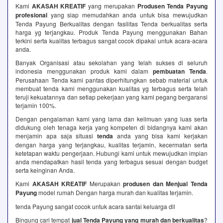
Kami
AKASAH KREATIF
yang merupakan
Produsen Tenda Payung
profesional
yang siap memudahkan anda untuk bisa mewujudkan
Tenda Payung Berkualitas dengan fasilitas Tenda berkualitas serta
harga yg terjangkau. Produk Tenda Payung menggunakan Bahan
terkini serta kualitas terbagus sangat cocok dipakai untuk acara-acara
anda.
Banyak Organisasi atau sekolahan yang telah sukses di seluruh
indonesia menggunakan produk kami dalam
pembuatan Tenda
.
Perusahaan Tenda kami pantas diperhitungkan sebab material untuk
membuat tenda kami menggunakan kualitas yg terbagus serta telah
teruji kekuatannya dan setiap pekerjaan yang kami pegang bergaransi
terjamin 100%.
Dengan pengalaman kami yang lama dan keilmuan yang luas serta
didukung oleh tenaga kerja yang kompeten di bidangnya kami akan
menjamin apa saja situasi
tenda
anda yang bisa kami kerjakan
dengan harga yang terjangkau, kualitas terjamin, kecermatan serta
ketetapan waktu pengerjaan. Hubungi kami untuk mewujudkan impian
anda mendapatkan hasil tenda yang terbagus sesuai dengan budget
serta keinginan Anda.
Kami
AKASAH KREATIF
Merupakan
produsen dan Menjual Tenda
Payung
model rumah Dengan harga murah dan kualitas terjamin.
tenda Payung sangat cocok untuk acara santai keluarga dll
Bingung cari tempat
jual Tenda Payung yang murah dan berkualitas
?