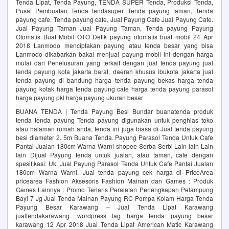
Tenda Lipat, Tenda Payung, TENDA SUPER Tenda, Produksi Tenda,
Pusat Pembuatan Tenda tendasuper Tenda payung taman, Tenda
payung cafe. Tenda payung cafe, Jual Payung Cafe Jual Payung Cafe.
Jual Payung Taman Jual Payung Taman, Tenda payung Payung
Otomatis Buat Mobil OTO Detik payung otomatis buat mobil 24 Apr
2018 Lanmodo menciptakan payung atau tenda besar yang bisa
Lanmodo dikabarkan bakal menjual payung mobil ini dengan harga
mulai dari Penelusuran yang terkait dengan jual tenda payung jual
tenda payung kota jakarta barat, daerah khusus ibukota jakarta jual
tenda payung di bandung harga tenda payung bekas harga tenda
payung kotak harga tenda payung cafe harga tenda payung parasol
harga payung pkl harga payung ukuran besar
BUANA TENDA | Tenda Payung Besi Bundar buanatenda produk
tenda tenda payung Tenda payung digunakan untuk penghias toko
atau halaman rumah anda, tenda ini juga biasa di Jual tenda payung
besi diameter 2. 5m Buana Tenda. Payung Parasol Tenda Untuk Cafe
Pantai Jualan 180cm Warna Warni shopee Serba Serbi Lain lain Lain
lain Dijual Payung tenda untuk jualan, atau taman, cafe dengan
spesifikasi: Uk. Jual Payung Parasol Tenda Untuk Cafe Pantai Jualan
180cm Warna Warni. Jual tenda payung cek harga di PriceArea
pricearea Fashion Aksesoris Fashion Mainan dan Games : Produk
Games Lainnya : Promo Terlaris Peralatan Perlengkapan Pelampung
Bayi 7 Jg Jual Tenda Mainan Payung RC Pompa Kolam Harga Tenda
Payung Besar Karawang – Jual Tenda Lipat Karawang
jualtendakarawang. wordpress tag harga tenda payung besar
karawang 12 Apr 2018 Jual Tenda Lipat American Matic Karawang