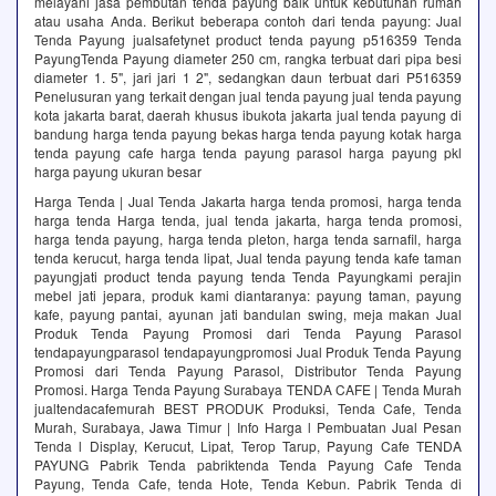
melayani jasa pembutan tenda payung baik untuk kebutuhan rumah
atau usaha Anda. Berikut beberapa contoh dari tenda payung: Jual
Tenda Payung jualsafetynet product tenda payung p516359 Tenda
PayungTenda Payung diameter 250 cm, rangka terbuat dari pipa besi
diameter 1. 5", jari jari 1 2", sedangkan daun terbuat dari P516359
Penelusuran yang terkait dengan jual tenda payung jual tenda payung
kota jakarta barat, daerah khusus ibukota jakarta jual tenda payung di
bandung harga tenda payung bekas harga tenda payung kotak harga
tenda payung cafe harga tenda payung parasol harga payung pkl
harga payung ukuran besar
Harga Tenda | Jual Tenda Jakarta harga tenda promosi, harga tenda
harga tenda Harga tenda, jual tenda jakarta, harga tenda promosi,
harga tenda payung, harga tenda pleton, harga tenda sarnafil, harga
tenda kerucut, harga tenda lipat, Jual tenda payung tenda kafe taman
payungjati product tenda payung tenda Tenda Payungkami perajin
mebel jati jepara, produk kami diantaranya: payung taman, payung
kafe, payung pantai, ayunan jati bandulan swing, meja makan Jual
Produk Tenda Payung Promosi dari Tenda Payung Parasol
tendapayungparasol tendapayungpromosi Jual Produk Tenda Payung
Promosi dari Tenda Payung Parasol, Distributor Tenda Payung
Promosi. Harga Tenda Payung Surabaya TENDA CAFE | Tenda Murah
jualtendacafemurah BEST PRODUK Produksi, Tenda Cafe, Tenda
Murah, Surabaya, Jawa Timur | Info Harga l Pembuatan Jual Pesan
Tenda l Display, Kerucut, Lipat, Terop Tarup, Payung Cafe TENDA
PAYUNG Pabrik Tenda pabriktenda Tenda Payung Cafe Tenda
Payung, Tenda Cafe, tenda Hote, Tenda Kebun. Pabrik Tenda di