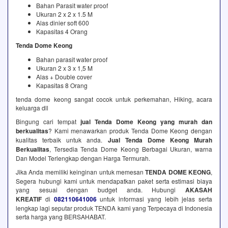
Bahan Parasit water proof
Ukuran 2 x 2 x 1.5 M
Alas dinier soft 600
Kapasitas 4 Orang
Tenda Dome Keong
Bahan parasit water proof
Ukuran 2 x 3 x 1,5 M
Alas + Double cover
Kapasitas 8 Orang
tenda dome keong sangat cocok untuk perkemahan, Hiking, acara
keluarga dll
Bingung cari tempat
jual Tenda Dome Keong yang murah dan
berkualitas
? Kami menawarkan produk Tenda Dome Keong dengan
kualitas terbaik untuk anda.
Jual Tenda Dome Keong Murah
Berkualitas
, Tersedia Tenda Dome Keong Berbagai Ukuran, warna
Dan Model Terlengkap dengan Harga Termurah.
Jika Anda memiliki keinginan untuk memesan
TENDA DOME KEONG
,
Segera hubungi kami untuk mendapatkan paket serta estimasi biaya
yang sesuai dengan budget anda. Hubungi
AKASAH
KREATIF
di
082110641006
untuk informasi yang lebih jelas serta
lengkap lagi seputar produk TENDA kami yang Terpecaya di Indonesia
serta harga yang BERSAHABAT.