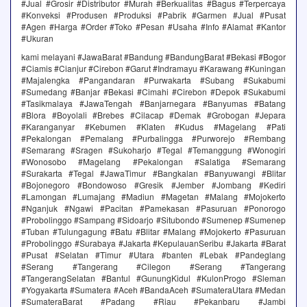
#Jual #Grosir #Distributor #Murah #Berkualitas #Bagus #Terpercaya
#Konveksi #Produsen #Produksi #Pabrik #Garmen #Jual #Pusat
#Agen #Harga #Order #Toko #Pesan #Usaha #Info #Alamat #Kantor
#Ukuran
kami melayani #JawaBarat #Bandung #BandungBarat #Bekasi #Bogor
#Ciamis #Cianjur #Cirebon #Garut #Indramayu #Karawang #Kuningan
#Majalengka #Pangandaran #Purwakarta #Subang #Sukabumi
#Sumedang #Banjar #Bekasi #Cimahi #Cirebon #Depok #Sukabumi
#Tasikmalaya #JawaTengah #Banjarnegara #Banyumas #Batang
#Blora #Boyolali #Brebes #Cilacap #Demak #Grobogan #Jepara
#Karanganyar #Kebumen #Klaten #Kudus #Magelang #Pati
#Pekalongan #Pemalang #Purbalingga #Purworejo #Rembang
#Semarang #Sragen #Sukoharjo #Tegal #Temanggung #Wonogiri
#Wonosobo #Magelang #Pekalongan #Salatiga #Semarang
#Surakarta #Tegal #JawaTimur #Bangkalan #Banyuwangi #Blitar
#Bojonegoro #Bondowoso #Gresik #Jember #Jombang #Kediri
#Lamongan #Lumajang #Madiun #Magetan #Malang #Mojokerto
#Nganjuk #Ngawi #Pacitan #Pamekasan #Pasuruan #Ponorogo
#Probolinggo #Sampang #Sidoarjo #Situbondo #Sumenep #Sumenep
#Tuban #Tulungagung #Batu #Blitar #Malang #Mojokerto #Pasuruan
#Probolinggo #Surabaya #Jakarta #KepulauanSeribu #Jakarta #Barat
#Pusat #Selatan #Timur #Utara #banten #Lebak #Pandeglang
#Serang #Tangerang #Cilegon #Serang #Tangerang
#TangerangSelatan #Bantul #GunungKidul #KulonProgo #Sleman
#Yogyakarta #Sumatera #Aceh #BandaAceh #SumateraUtara #Medan
#SumateraBarat #Padang #Riau #Pekanbaru #Jambi