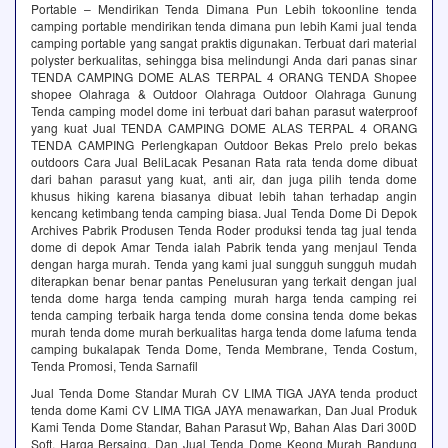
Portable – Mendirikan Tenda Dimana Pun Lebih tokoonline tenda
camping portable mendirikan tenda dimana pun lebih Kami jual tenda
camping portable yang sangat praktis digunakan. Terbuat dari material
polyster berkualitas, sehingga bisa melindungi Anda dari panas sinar
TENDA CAMPING DOME ALAS TERPAL 4 ORANG TENDA Shopee
shopee Olahraga & Outdoor Olahraga Outdoor Olahraga Gunung
Tenda camping model dome ini terbuat dari bahan parasut waterproof
yang kuat Jual TENDA CAMPING DOME ALAS TERPAL 4 ORANG
TENDA CAMPING Perlengkapan Outdoor Bekas Prelo prelo bekas
outdoors Cara Jual BeliLacak Pesanan Rata rata tenda dome dibuat
dari bahan parasut yang kuat, anti air, dan juga pilih tenda dome
khusus hiking karena biasanya dibuat lebih tahan terhadap angin
kencang ketimbang tenda camping biasa. Jual Tenda Dome Di Depok
Archives Pabrik Produsen Tenda Roder produksi tenda tag jual tenda
dome di depok Amar Tenda ialah Pabrik tenda yang menjaul Tenda
dengan harga murah. Tenda yang kami jual sungguh sungguh mudah
diterapkan benar benar pantas Penelusuran yang terkait dengan jual
tenda dome harga tenda camping murah harga tenda camping rei
tenda camping terbaik harga tenda dome consina tenda dome bekas
murah tenda dome murah berkualitas harga tenda dome lafuma tenda
camping bukalapak Tenda Dome, Tenda Membrane, Tenda Costum,
Tenda Promosi, Tenda Sarnafil
Jual Tenda Dome Standar Murah CV LIMA TIGA JAYA tenda product
tenda dome Kami CV LIMA TIGA JAYA menawarkan, Dan Jual Produk
Kami Tenda Dome Standar, Bahan Parasut Wp, Bahan Alas Dari 300D
Soft, Harga Bersaing, Dan Jual Tenda Dome Keong Murah Bandung