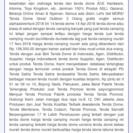
kesehatan dan olahraga tenda dan tenda dome ACE Hardware,
Informa, Toys Kingdom, etc. Jaminan 100% Produk ASLI, Garansi,
Belanja Online Aman & Nyaman. Semua ada disini. Let's Get MORE!
Tenda Dome Great Outdoor 2 Orang gratis ongkir semua
alphaadventure 2018 04 14 tenda dome 14 Apr 2018 tenda dome atau
biasa di sebut dengan tenda camping banyak yang jual tenda camping
ini tetapi jangan sampai tertipu dengan harga tenda jual tenda
camping murah duniAtenda duniatenda tag jual tenda camping murah
17 Nov 2018 Harga tenda camping murah ada yang dibanderol dari
Rp. 156.000,00 dengan bahan parasit dan bisa muat untuk dua orang.
Tenda dengan Jual Beli Tenda Dome di Indonesia, Agen, Distributor,
Supplier, Harga indonetwork tenda dome Supplier, Agen, Distributor
untuk produk Tenda Dome, Kami menyediakan database terlengkap
dengan harga termurah untuk produk Tenda Dome di wilayah PD
Tenda Satria Tenda Satria‎ tendasatria ‎Tenda Satria. Menyediakan
berbagai macam tenda murah dengan kualitas terjamin, Kp pintu air rt
01 rw 09 no 10, Bojong Gede, Pabuaran, Jawa Barat Pabrik Tenda
Terlengkap Produksi Jual Tenda Promosi‎ tenda payungpromosi
Menjual Tenda Promosi Pabrik produksi Tenda Tenda Promosi.
Hubungi Kami Jalan mangga dua raya no.8 12, DKI Jakarta Jasa
Produsen dan Jual Tenda Kualitas Terbaik‎ dewatenda Tenda Dome,
Tenda Membrane, Tenda Costum, Ttenda Promosi, Tenda Sarnafil
Berpengalaman 17 th Lebih Penelusuran yang terkait dengan jual
tenda dome harga tenda camping murah harga tenda camping rei
tenda camping terbaik harga tenda dome consina tenda dome bekas
murah tenda dome murah berkualitas harga tenda dome lafuma tenda