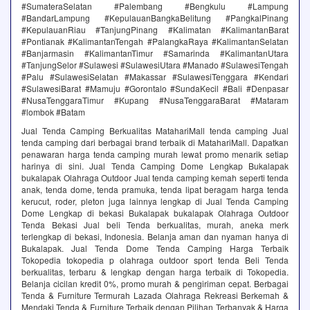
#SumateraSelatan #Palembang #Bengkulu #Lampung
#BandarLampung #KepulauanBangkaBelitung #PangkalPinang
#KepulauanRiau #TanjungPinang #Kalimatan #KalimantanBarat
#Pontianak #KalimantanTengah #PalangkaRaya #KalimantanSelatan
#Banjarmasin #KalimantanTimur #Samarinda #KalimantanUtara
#TanjungSelor #Sulawesi #SulawesiUtara #Manado #SulawesiTengah
#Palu #SulawesiSelatan #Makassar #SulawesiTenggara #Kendari
#SulawesiBarat #Mamuju #Gorontalo #SundaKecil #Bali #Denpasar
#NusaTenggaraTimur #Kupang #NusaTenggaraBarat #Mataram
#lombok #Batam
Jual Tenda Camping Berkualitas MatahariMall tenda camping Jual
tenda camping dari berbagai brand terbaik di MatahariMall. Dapatkan
penawaran harga tenda camping murah lewat promo menarik setiap
harinya di sini. Jual Tenda Camping Dome Lengkap Bukalapak
bukalapak Olahraga Outdoor Jual tenda camping kemah seperti tenda
anak, tenda dome, tenda pramuka, tenda lipat beragam harga tenda
kerucut, roder, pleton juga lainnya lengkap di Jual Tenda Camping
Dome Lengkap di bekasi Bukalapak bukalapak Olahraga Outdoor
Tenda Bekasi Jual beli Tenda berkualitas, murah, aneka merk
terlengkap di bekasi, Indonesia. Belanja aman dan nyaman hanya di
Bukalapak. Jual Tenda Dome Tenda Camping Harga Terbaik
Tokopedia tokopedia p olahraga outdoor sport tenda Beli Tenda
berkualitas, terbaru & lengkap dengan harga terbaik di Tokopedia.
Belanja cicilan kredit 0%, promo murah & pengiriman cepat. Berbagai
Tenda & Furniture Termurah Lazada Olahraga Rekreasi Berkemah &
Mendaki Tenda & Furniture Terbaik dengan Pilihan Terbanyak & Harga