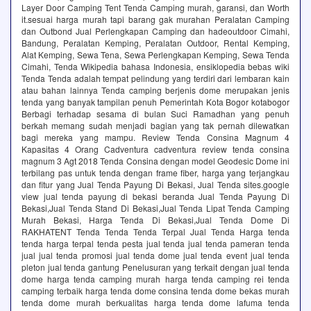
Layer Door Camping Tent Tenda Camping murah, garansi, dan Worth
it.sesuai harga murah tapi barang gak murahan Peralatan Camping
dan Outbond Jual Perlengkapan Camping dan hadeoutdoor Cimahi,
Bandung, Peralatan Kemping, Peralatan Outdoor, Rental Kemping,
Alat Kemping, Sewa Tena, Sewa Perlengkapan Kemping, Sewa Tenda
Cimahi, Tenda Wikipedia bahasa Indonesia, ensiklopedia bebas wiki
Tenda Tenda adalah tempat pelindung yang terdiri dari lembaran kain
atau bahan lainnya Tenda camping berjenis dome merupakan jenis
tenda yang banyak tampilan penuh Pemerintah Kota Bogor kotabogor
Berbagi terhadap sesama di bulan Suci Ramadhan yang penuh
berkah memang sudah menjadi bagian yang tak pernah dilewatkan
bagi mereka yang mampu. Review Tenda Consina Magnum 4
Kapasitas 4 Orang Cadventura cadventura review tenda consina
magnum 3 Agt 2018 Tenda Consina dengan model Geodesic Dome ini
terbilang pas untuk tenda dengan frame fiber, harga yang terjangkau
dan fitur yang Jual Tenda Payung Di Bekasi, Jual Tenda sites.google
view jual tenda payung di bekasi beranda Jual Tenda Payung Di
Bekasi,Jual Tenda Stand Di Bekasi,Jual Tenda Lipat Tenda Camping
Murah Bekasi, Harga Tenda Di Bekasi,Jual Tenda Dome Di
RAKHATENT Tenda Tenda Tenda Terpal Jual Tenda Harga tenda
tenda harga terpal tenda pesta jual tenda jual tenda pameran tenda
jual jual tenda promosi jual tenda dome jual tenda event jual tenda
pleton jual tenda gantung Penelusuran yang terkait dengan jual tenda
dome harga tenda camping murah harga tenda camping rei tenda
camping terbaik harga tenda dome consina tenda dome bekas murah
tenda dome murah berkualitas harga tenda dome lafuma tenda