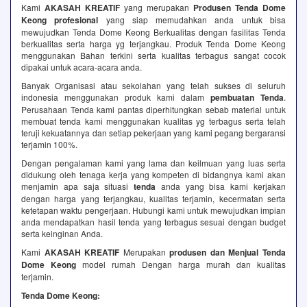
Kami
AKASAH KREATIF
yang merupakan
Produsen Tenda Dome
Keong profesional
yang siap memudahkan anda untuk bisa
mewujudkan Tenda Dome Keong Berkualitas dengan fasilitas Tenda
berkualitas serta harga yg terjangkau. Produk Tenda Dome Keong
menggunakan Bahan terkini serta kualitas terbagus sangat cocok
dipakai untuk acara-acara anda.
Banyak Organisasi atau sekolahan yang telah sukses di seluruh
indonesia menggunakan produk kami dalam
pembuatan Tenda
.
Perusahaan Tenda kami pantas diperhitungkan sebab material untuk
membuat tenda kami menggunakan kualitas yg terbagus serta telah
teruji kekuatannya dan setiap pekerjaan yang kami pegang bergaransi
terjamin 100%.
Dengan pengalaman kami yang lama dan keilmuan yang luas serta
didukung oleh tenaga kerja yang kompeten di bidangnya kami akan
menjamin apa saja situasi
tenda
anda yang bisa kami kerjakan
dengan harga yang terjangkau, kualitas terjamin, kecermatan serta
ketetapan waktu pengerjaan. Hubungi kami untuk mewujudkan impian
anda mendapatkan hasil tenda yang terbagus sesuai dengan budget
serta keinginan Anda.
Kami
AKASAH KREATIF
Merupakan
produsen dan Menjual Tenda
Dome Keong
model rumah Dengan harga murah dan kualitas
terjamin.
Tenda Dome Keong: