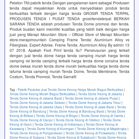
Peleton TNI pabrik tenda Dengan pengalaman kami sebagai Produsen
tenda dapat meyakinkan Anda untuk menyediakan produk tenda
berkualitas terbaik dengan harga tenda GROSIR TENDA TERPAL
PRODUSEN TENDA I PUSAT TENDA grosirtendaterpal BERKAH
SARANA TENDA adalah produsen Tenda Dome promosi dan tenda.
Produk buatan kami memiliki kualitas yang lebih baik dengan harga
jual yang Merapi Mountain Store – Official Store of Merapi Mountain
store.merapimountain Camping Frame Tenda: Aluminium Alloy vs
Fiberglass. Expert Advise. Frame Tenda: Aluminium Alloy By admin 13
07 2018. Apakah Foot Print tenda itu? Penelusuran yang terkait
dengan jual tenda dome harga tenda camping murah harga tenda
camping rei tenda camping terbaik harga tenda dome consina tenda
dome bekas murah tenda dome murah berkualitas harga tenda dome
lafuma tenda camping murah Tenda Dome, Tenda Membrane, Tenda
Costum, Tenda Promosi, Tenda Sarnafil
Tag :
Pabrik Produksi Jual Tenda Dome Keong Harga Murah Bagus Berkualitas
|
Tenda Dome Keong Murah Bagus Berkualitas
|
Tenda Dome Keong di Jakarta
|
Tenda Dome Keong di Jakarta Barat
|
Tenda Dome Keong di Jakarta Pusat
|
Tenda Dome Keong di Jakarta Selatan
|
Tenda Dome Keong di Jakarta Timur
|
Tenda Dome Keong di Jakarta Utara
|
Tenda Dome Keong di Jawa Barat
|
Tenda
Dome Keong di Bandung
|
Tenda Dome Keong di Bandung Barat
|
Tenda Dome
Keong di Bekasi
|
Tenda Dome Keong di Bogor
|
Tenda Dome Keong di Ciamis
|
Tenda Dome Keong di Cianjur
|
Tenda Dome Keong di Cirebon
|
Tenda Dome
Keong di Garut
|
Tenda Dome Keong di Indramayu
|
Tenda Dome Keong di
Karawang
|
Tenda Dome Keong di Kuningan
|
Tenda Dome Keong di Majalengka
|
Tenda Dome Keong di Pangandaran
|
Tenda Dome Keong di Purwakarta
|
Tenda
Dome Keong di Subang
|
Tenda Dome Keong di Sukabumi
|
Tenda Dome Keong