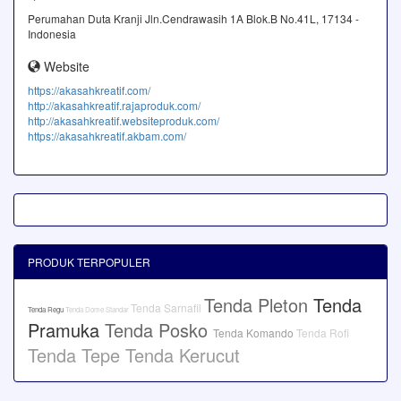
Perumahan Duta Kranji Jln.Cendrawasih 1A Blok.B No.41L, 17134 -
Indonesia
Website
https://akasahkreatif.com/
http://akasahkreatif.rajaproduk.com/
http://akasahkreatif.websiteproduk.com/
https://akasahkreatif.akbam.com/
PRODUK TERPOPULER
Tenda Pleton
Tenda
Tenda Sarnafil
Tenda Regu
Tenda Dome Standar
Pramuka
Tenda Posko
Tenda Komando
Tenda Rofi
Tenda Tepe
Tenda Kerucut