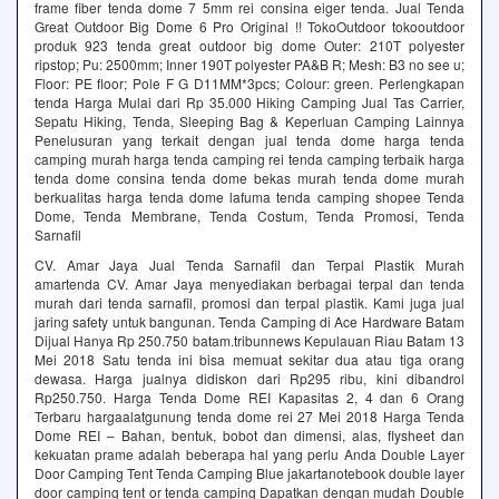
frame fiber tenda dome 7 5mm rei consina eiger tenda. Jual Tenda
Great Outdoor Big Dome 6 Pro Original !! TokoOutdoor tokooutdoor
produk 923 tenda great outdoor big dome Outer: 210T polyester
ripstop; Pu: 2500mm; Inner 190T polyester PA&B R; Mesh: B3 no see u;
Floor: PE floor; Pole F G D11MM*3pcs; Colour: green. Perlengkapan
tenda Harga Mulai dari Rp 35.000‎ Hiking Camping‎ Jual Tas Carrier,
Sepatu Hiking, Tenda, Sleeping Bag & Keperluan Camping Lainnya
Penelusuran yang terkait dengan jual tenda dome harga tenda
camping murah harga tenda camping rei tenda camping terbaik harga
tenda dome consina tenda dome bekas murah tenda dome murah
berkualitas harga tenda dome lafuma tenda camping shopee Tenda
Dome, Tenda Membrane, Tenda Costum, Tenda Promosi, Tenda
Sarnafil
CV. Amar Jaya Jual Tenda Sarnafil dan Terpal Plastik Murah
amartenda CV. Amar Jaya menyediakan berbagai terpal dan tenda
murah dari tenda sarnafil, promosi dan terpal plastik. Kami juga jual
jaring safety untuk bangunan. Tenda Camping di Ace Hardware Batam
Dijual Hanya Rp 250.750 batam.tribunnews Kepulauan Riau Batam 13
Mei 2018 Satu tenda ini bisa memuat sekitar dua atau tiga orang
dewasa. Harga jualnya didiskon dari Rp295 ribu, kini dibandrol
Rp250.750. Harga Tenda Dome REI Kapasitas 2, 4 dan 6 Orang
Terbaru hargaalatgunung tenda dome rei 27 Mei 2018 Harga Tenda
Dome REI – Bahan, bentuk, bobot dan dimensi, alas, flysheet dan
kekuatan prame adalah beberapa hal yang perlu Anda Double Layer
Door Camping Tent Tenda Camping Blue jakartanotebook double layer
door camping tent or tenda camping Dapatkan dengan mudah Double