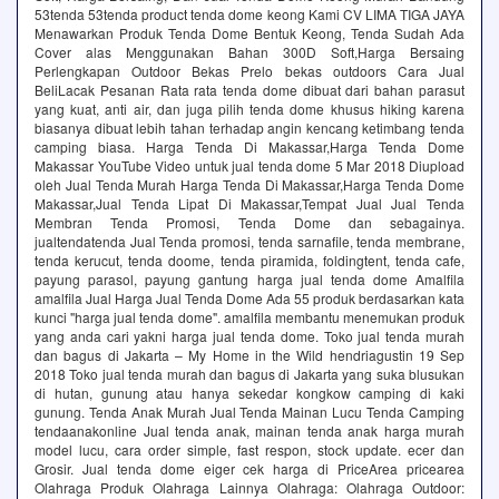
53tenda 53tenda product tenda dome keong Kami CV LIMA TIGA JAYA
Menawarkan Produk Tenda Dome Bentuk Keong, Tenda Sudah Ada
Cover alas Menggunakan Bahan 300D Soft,Harga Bersaing
Perlengkapan Outdoor Bekas Prelo bekas outdoors Cara Jual
BeliLacak Pesanan Rata rata tenda dome dibuat dari bahan parasut
yang kuat, anti air, dan juga pilih tenda dome khusus hiking karena
biasanya dibuat lebih tahan terhadap angin kencang ketimbang tenda
camping biasa. Harga Tenda Di Makassar,Harga Tenda Dome
Makassar YouTube Video untuk jual tenda dome 5 Mar 2018 Diupload
oleh Jual Tenda Murah Harga Tenda Di Makassar,Harga Tenda Dome
Makassar,Jual Tenda Lipat Di Makassar,Tempat Jual Jual Tenda
Membran Tenda Promosi, Tenda Dome dan sebagainya.
jualtendatenda Jual Tenda promosi, tenda sarnafile, tenda membrane,
tenda kerucut, tenda doome, tenda piramida, foldingtent, tenda cafe,
payung parasol, payung gantung harga jual tenda dome Amalfila
amalfila Jual Harga Jual Tenda Dome Ada 55 produk berdasarkan kata
kunci "harga jual tenda dome". amalfila membantu menemukan produk
yang anda cari yakni harga jual tenda dome. Toko jual tenda murah
dan bagus di Jakarta – My Home in the Wild hendriagustin 19 Sep
2018 Toko jual tenda murah dan bagus di Jakarta yang suka blusukan
di hutan, gunung atau hanya sekedar kongkow camping di kaki
gunung. Tenda Anak Murah Jual Tenda Mainan Lucu Tenda Camping
tendaanakonline Jual tenda anak, mainan tenda anak harga murah
model lucu, cara order simple, fast respon, stock update. ecer dan
Grosir. Jual tenda dome eiger cek harga di PriceArea pricearea
Olahraga Produk Olahraga Lainnya Olahraga: Olahraga Outdoor: