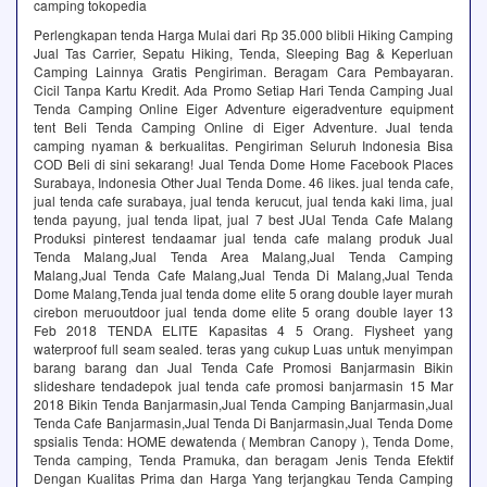
camping tokopedia
Perlengkapan tenda Harga Mulai dari Rp 35.000 blibli‎ Hiking Camping‎
Jual Tas Carrier, Sepatu Hiking, Tenda, Sleeping Bag & Keperluan
Camping Lainnya Gratis Pengiriman. Beragam Cara Pembayaran.
Cicil Tanpa Kartu Kredit. Ada Promo Setiap Hari Tenda Camping Jual
Tenda Camping Online Eiger Adventure eigeradventure equipment
tent Beli Tenda Camping Online di Eiger Adventure. Jual tenda
camping nyaman & berkualitas. Pengiriman Seluruh Indonesia Bisa
COD Beli di sini sekarang! Jual Tenda Dome Home Facebook Places
Surabaya, Indonesia Other Jual Tenda Dome. 46 likes. jual tenda cafe,
jual tenda cafe surabaya, jual tenda kerucut, jual tenda kaki lima, jual
tenda payung, jual tenda lipat, jual 7 best JUal Tenda Cafe Malang
Produksi pinterest tendaamar jual tenda cafe malang produk Jual
Tenda Malang,Jual Tenda Area Malang,Jual Tenda Camping
Malang,Jual Tenda Cafe Malang,Jual Tenda Di Malang,Jual Tenda
Dome Malang,Tenda jual tenda dome elite 5 orang double layer murah
cirebon meruoutdoor jual tenda dome elite 5 orang double layer 13
Feb 2018 TENDA ELITE Kapasitas 4 5 Orang. Flysheet yang
waterproof full seam sealed. teras yang cukup Luas untuk menyimpan
barang barang dan Jual Tenda Cafe Promosi Banjarmasin Bikin
slideshare tendadepok jual tenda cafe promosi banjarmasin 15 Mar
2018 Bikin Tenda Banjarmasin,Jual Tenda Camping Banjarmasin,Jual
Tenda Cafe Banjarmasin,Jual Tenda Di Banjarmasin,Jual Tenda Dome
spsialis Tenda: HOME dewatenda ( Membran Canopy ), Tenda Dome,
Tenda camping, Tenda Pramuka, dan beragam Jenis Tenda Efektif
Dengan Kualitas Prima dan Harga Yang terjangkau Tenda Camping