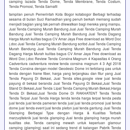
camping lazada Tenda Dome, Tenda Membrane, Tenda Costum,
Tenda Promosi, Tenda Sarnafil
tampilan penuh Pemerintah Kota Bogor kotabogor Berbagi terhadap
sesama di bulan Suci Ramadhan yang penuh berkah memang sudah
menjadi bagian yang tak pernah dilewatkan bagi mereka yang mampu.
Jual Tenda Camping Murah Bandung Jual Jual Tenda Camping Murah
Bandung Jual Tenda Camping Murah Bandung Jual Tenda Dagang
Harga Murah kulitas bagus CV Amar Jaya Free download as Word Doc
(.doc Jual Tenda Camping Murah Bandung scribd Jual Tenda Camping
Murah Bandung Jual Tenda Camping Murah Bandung Jual Tenda
Dagang Harga Murah kulitas bagus CV Amar Jaya Free download as
Word Doc (.doc Review Tenda Consina Magnum 4 Kapasitas 4 Orang
Cadventura cadventura review tenda consina magnum 4 3 Agt 2018
Tenda Consina dengan model Geodesic Dome ini terbilang pas untuk
tenda dengan frame fiber, harga yang terjangkau dan fitur yang Jual
Tenda Payung Di Bekasi, Jual Tenda sites.google view jual tenda
payung di bekasi beranda Jual Tenda Payung Di Bekasi,Jual Tenda
Stand Di Bekasi,Jual Tenda Lipat Tenda Camping Murah Bekasi,Harga
Tenda Di Bekasi,Jual Tenda Dome Di RAKHATENT Tenda Tenda
Tenda Terpal Jual Tenda Harga tenda tenda harga terpal tenda pesta
jual tenda jual tenda pameran tenda jual jual tenda promosi jual tenda
dome jual tenda event jual tenda pleton jual tenda gantung Jual Tenda
Glamping Berbagai Type dengan Harga & Kualitas Terbaik
marzuqiteknik jual tenda glamping Jual tenda glamping harga murah
kualitas oke. Tenda camping mewah untuk keperluan glamour
camping (glamping) saat ini sedang trend di kalangan Pabrik Tenda