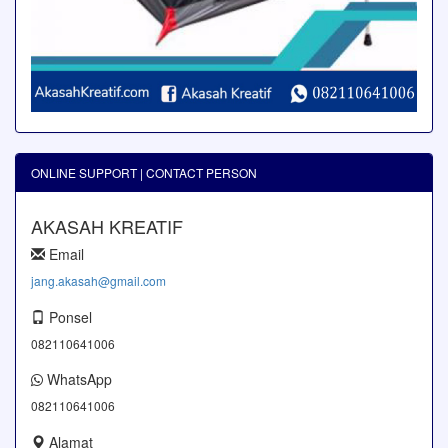
ONLINE SUPPORT | CONTACT PERSON
AKASAH KREATIF
Email
jang.akasah@gmail.com
Ponsel
082110641006
WhatsApp
082110641006
Alamat