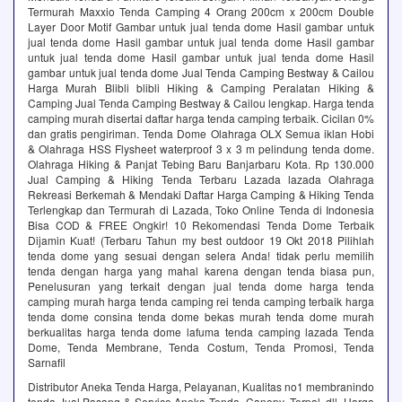
Termurah Maxxio Tenda Camping 4 Orang 200cm x 200cm Double
Layer Door Motif Gambar untuk jual tenda dome Hasil gambar untuk
jual tenda dome Hasil gambar untuk jual tenda dome Hasil gambar
untuk jual tenda dome Hasil gambar untuk jual tenda dome Hasil
gambar untuk jual tenda dome Jual Tenda Camping Bestway & Cailou
Harga Murah Blibli blibli Hiking & Camping Peralatan Hiking &
Camping Jual Tenda Camping Bestway & Cailou lengkap. Harga tenda
camping murah disertai daftar harga tenda camping terbaik. Cicilan 0%
dan gratis pengiriman. Tenda Dome Olahraga OLX Semua iklan Hobi
& Olahraga HSS Flysheet waterproof 3 x 3 m pelindung tenda dome.
Olahraga Hiking & Panjat Tebing Baru Banjarbaru Kota. Rp 130.000
Jual Camping & Hiking Tenda Terbaru Lazada lazada Olahraga
Rekreasi Berkemah & Mendaki Daftar Harga Camping & Hiking Tenda
Terlengkap dan Termurah di Lazada, Toko Online Tenda di Indonesia
Bisa COD & FREE Ongkir! 10 Rekomendasi Tenda Dome Terbaik
Dijamin Kuat! (Terbaru Tahun my best outdoor 19 Okt 2018 Pilihlah
tenda dome yang sesuai dengan selera Anda! tidak perlu memilih
tenda dengan harga yang mahal karena dengan tenda biasa pun,
Penelusuran yang terkait dengan jual tenda dome harga tenda
camping murah harga tenda camping rei tenda camping terbaik harga
tenda dome consina tenda dome bekas murah tenda dome murah
berkualitas harga tenda dome lafuma tenda camping lazada Tenda
Dome, Tenda Membrane, Tenda Costum, Tenda Promosi, Tenda
Sarnafil
Distributor Aneka Tenda Harga, Pelayanan, Kualitas no1‎ membranindo
tenda‎ Jual Pasang & Service Aneka Tenda, Canopy, Terpal, dll. Harga