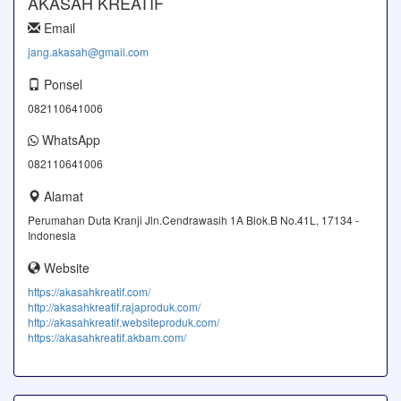
AKASAH KREATIF
Email
jang.akasah@gmail.com
Ponsel
082110641006
WhatsApp
082110641006
Alamat
Perumahan Duta Kranji Jln.Cendrawasih 1A Blok.B No.41L, 17134 -
Indonesia
Website
https://akasahkreatif.com/
http://akasahkreatif.rajaproduk.com/
http://akasahkreatif.websiteproduk.com/
https://akasahkreatif.akbam.com/