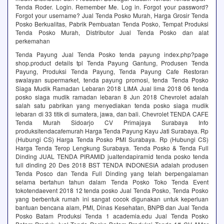
Tenda Roder. Login. Remember Me. Log in. Forgot your password?
Forgot your username? Jual Tenda Posko Murah, Harga Grosir Tenda
Posko Berkualitas, Pabrik Pembuatan Tenda Posko, Tempat Produksi
Tenda Posko Murah, Distributor Jual Tenda Posko dan alat
perkemahan
Tenda Payung Jual Tenda Posko tenda payung index.php?page
shop.product details tpl Tenda Payung Gantung, Produsen Tenda
Payung, Produksi Tenda Payung, Tenda Payung Cafe Restoran
swalayan supermarket, tenda payung promosi, tenda Tenda Posko
Siaga Mudik Ramadan Lebaran 2018 LIMA Jual lima 2018 06 tenda
posko siaga mudik ramadan lebaran 8 Jun 2018 Chevrolet adalah
salah satu pabrikan yang menyediakan tenda posko siaga mudik
lebaran di 33 titik di sumatera, jawa, dan bali. Chevrolet TENDA CAFE
Tenda Murah Sidoarjo CV Primajaya Surabaya Info
produksitendacafemurah Harga Tenda Payung Kayu Jati Surabaya. Rp
(Hubungi CS) Harga Tenda Posko PMI Surabaya. Rp (Hubungi CS)
Harga Tenda Terop Lengkung Surabaya. Tenda Posko & Tenda Full
Dinding JUAL TENDA PIRAMID jualtendapiramid tenda posko tenda
full dinding 20 Des 2018 BST TENDA INDONESIA adalah produsen
Tenda Posco dan Tenda Full Dinding yang telah berpengalaman
selama bertahun tahun dalam Tenda Posko Toko Tenda Event
tokotendaevent 2018 12 tenda posko Jual Tenda Posko, Tenda Posko
yang berbentuk rumah ini sangat cocok digunakan untuk keperluan
bantuan bencana alam, PMI, Dinas Kesehatan, BNPB dan Jual Tenda
Posko Batam Produksi Tenda 1 academia.edu Jual Tenda Posko