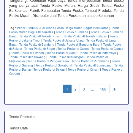
Tangerang. Kebetulan Fajar Jaya Tenda menyediakan tenda posko
yang punya Jual Tenda Posko Murah, Harga Grosir Tenda Posko
Berkualitas, Pabrik Pembuatan Tenda Posko, Tempat Produksi Tenda
Posko Murah, Distributor Jual Tenda Posko dan alat perkemahan
Tag :
Pabrik Produksi Jual Tenda Posko Harga Murah Bagus Berkualitas
|
Tenda
Posko Murah Bagus Berkualitas
|
Tenda Posko di Jakarta
|
Tenda Posko di Jakarta
Barat
|
Tenda Posko di Jakarta Pusat
|
Tenda Posko di Jakarta Selatan
|
Tenda
Posko di Jakarta Timur
|
Tenda Posko di Jakarta Utara
|
Tenda Posko di Jawa
Barat
|
Tenda Posko di Bandung
|
Tenda Posko di Bandung Barat
|
Tenda Posko
di Bekasi
|
Tenda Posko di Bogor
|
Tenda Posko di Ciamis
|
Tenda Posko di Cianjur
|
Tenda Posko di Cirebon
|
Tenda Posko di Garut
|
Tenda Posko di Indramayu
|
Tenda Posko di Karawang
|
Tenda Posko di Kuningan
|
Tenda Posko di
Majalengka
|
Tenda Posko di Pangandaran
|
Tenda Posko di Purwakarta
|
Tenda
Posko di Subang
|
Tenda Posko di Sukabumi
|
Tenda Posko di Sumedang
|
Tenda
Posko di Banjar
|
Tenda Posko di Bekasi
|
Tenda Posko di Cimahi
|
Tenda Posko di
Cirebon
|
(current)
1
2
3
...
166
Tenda Pramuka
Tenda Cafe