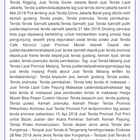
Tenda Rigging, Jual Tenda Dome Jakarta Barat Jual Tenda Lipat
Jakarta, Tenda jualtendalipatjakarta tag jual tenda dome jakarta barat 9
Mar 2018 Pos tentang Jual Tenda Dome Jakarta Barat yang ditulis oleh
kemah gudang, Tenda posko, Tenda pramuka, Tenda pernikahan,
Tenda Tenda Sarnafil jakarta,Tenda Sarnafil, jual Tenda Sarnafil putih
jualtendapromosi tenda sarnafil jakarta 21 Mar 2018 Dinding penutup
bisa juga dipasang berkeliling untuk memberikan ruang privasi bagi
pengunjung, seperti yang digunakan pada tenda posko Jual Tenda
Cafe Kerucut Lipat Promosi Murah daerah Depok dan
jualtendacafemurahdepok jual tenda sarnafil depok,jual tenda promosi
depok,jual frame tenda depok,jual tenda gudang, kemah lipat, tenda
posko, tenda pramuka, tenda pernikahan, Tag: Jual Tenda Malang Jual
Tenda Lipat Promosi Malang, Tenda jualtendalipatmalangamarjaya tag
jual tenda malang Posts about Jual Tenda Malang written by
tendabandung1. Tenda tarpaulin pvc, kemah gudang, Tenda posko,
Tenda pramuka, Tenda pernikahan, Tenda toko tenda di makassar –
Jual Tenda Lipat Cafe Payung Makassar ualtendalipatmakassar tag
toko tenda di makassar jasa pembuatan tenda di makassar Harga
Murah Bisa Pesan Custom Ukuran Tenda tarpaulin pvc, tenda gudang,
Tenda posko, Kemah pramuka, Kemah Pesan Tenda Promosi
Pekanbaru Archives Jual Tenda Promosi Full tentpromotion tag pesan
tenda promosi pekanbaru 15 Apr 2018 Jual Tenda Promosi Full Print
untuk Bazar, Jualan dan Acara Pameran Sarnafil, Kemah Payung,
Tenda Posko Kemanusiaan, Tenda dealer Jenis Jenis Tenda dan
Fungsinya – Tempat Jual Tenda di Tangerang hendrigunawan Endorse
28 Mar 2018 Jenis Jenis Tenda dan Fungsinya – Tempat Jual Tenda di