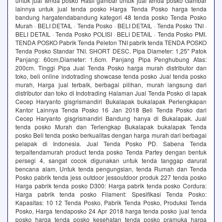
untuk jual tenda posko Hasil gambar untuk jual tenda posko Gambar
lainnya untuk jual tenda posko Harga Tenda Posko harga tenda
bandung hargatendabandung kategori 48 tenda posko Tenda Posko
Murah · BELI DETAIL · Tenda Posko · BELI DETAIL · Tenda Posko TNI ·
BELI DETAIL · Tenda Posko POLISI · BELI DETAIL · Tenda Posko PMI.
TENDA POSKO Pabrik Tenda Peleton TNI pabrik tenda TENDA POSKO
Tenda Posko Standar TNI. SHORT DESC. Pipa Diameter: 1,25" Patok
Panjang: 60cm,Diameter: 1,6cm. Panjang Pipa Penghubung Atas:
200cm. Tinggi Pipa Jual Tenda Posko harga murah distributor dan
toko, beli online indotrading showcase tenda posko Jual tenda posko
murah, Harga jual terbaik, berbagai pilihan, murah langsung dari
distributor dan toko di Indotrading Halaman Jual Tenda Posko di lapak
Cecep Haryanto gisgrismandiri Bukalapak bukalapak Perlengkapan
Kantor Lainnya Tenda Posko 16 Jan 2018 Beli Tenda Posko dari
Cecep Haryanto gisgrismandiri Bandung hanya di Bukalapak. Jual
tenda posko Murah dan Terlengkap Bukalapak bukalapak Tenda
posko Beli tenda posko berkualitas dengan harga murah dari berbagai
pelapak di Indonesia. Jual Tenda Posko PD. Sabena Tenda
terpaltendamurah product tenda posko Tenda Partey dengan bentuk
persegi 4, sangat cocok digunakan untuk tenda tanggap darurat
bencana alam, Untuk tenda pengungsian, tenda Rumah dan Tenda
Posko pabrik tenda jess outdoor jessoutdoor produk 227 tenda posko
Harga pabrik tenda posko D300: Harga pabrik tenda posko Cordura:
Harga pabrik tenda posko Filament: Spesifikasi Tenda Posko:
Kapasitas: 10 12 Tenda Posko, Pabrik Tenda Posko, Produksi Tenda
Posko, Harga tendaposko 24 Apr 2018 harga tenda posko jual tenda
posko harga tenda posko kesehatan tenda posko pramuka harga