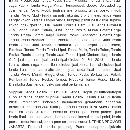
Batam Produk Jual Tenda Posko Batam Produksi Tenda 1# CV AMar
Jaya Pabrik Tenda Harga Murah. tendadepok depok. Uploaded by.
Jual Tenda Posko Mudik jualsafetynet product tenda posko mudik
Tenda Posko MudikTenda sarnafil, ukuran: 5 x 5 meter, tenda yang
sangat kokoh karena rangka tenda samping pakai besi dable supaya
kokoh, tidak goyang, Jual Tenda Posko Batam, Jual Tenda Pinterest
Jual Tenda Posko Batam, Jual Tenda Posko Murah Batam,Harga
Tenda Posko Batam,Harga Tenda Posko Kesehatan Batam,Harga
Tenda Tenda Produksi Tenda, Pabrik Tenda, Tenda Terpal, Jual Tenda
tenda terpal Jual Tenda, Distributor Tenda, Terpal, Buat Tenda,
Pembuat Tenda, Tenda Tenda Lipat, Tenda Matic, Tenda Balon, Tenda
Posko, Tenda Lorong, Tenda Jual Tenda Lipat Cirebon Harga tenda
Cafe jualtendaamar jual tenda lipat cirebon 21 Feb 2018 jual tenda
lipat cirebon,harga tenda lipat cirebon,jual tenda lipat di cirebon,jual
tenda lipat american matic cirebon,jual tenda lipat aluminium Jual
Tenda Posko Murah, Harga Grosir Tenda Posko Berkualitas, Pabrik
Pembuatan Tenda Posko, Tempat Produksi Tenda Posko Murah,
Distributor Jual Tenda Posko dan alat perkemahan
Supplier Tenda Posko Pusat Jual Tenda Terpal pusattendaterpal
supplier tenda posko Supplier Tenda Posko. Dalam RAPBN tahun
2018. Pemerintah Indonesia memberikan gelontoran anggaran
mencapai lebih dari 200 triliun per tahun kepada TENDAMART Pusat
Produksi Tenda & Terpal tendamart tenda lipat, tenda padock, jual
tenda lipat, alunalun, serang banten, tenda kansai, kansai paint, tenda
posko, tenda kerucut, tenda promosi, tenda sarnafil. TENDA PROMOSI
JAKARTA Produksi tenda promosi, Pusat tendapromosijakarta