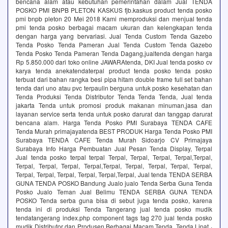
bencana alam atau kebutuhan pemerintahan dalam Jual TENDA
POSKO PMI BNPB PLETON KASKUS fjb.kaskus product tenda posko
pmi bnpb pleton 20 Mei 2018 Kami memproduksi dan menjual tenda
pmi tenda posko berbagai macam ukuran dan kelengkapan tenda
dengan harga yang bervariasi. Jual Tenda Custom Tenda Gazebo
Tenda Posko Tenda Pameran Jual Tenda Custom Tenda Gazebo
Tenda Posko Tenda Pameran Tenda Dagang,jualtenda dengan harga
Rp 5.850.000 dari toko online JAWARAtenda, DKI Jual tenda posko cv
karya tenda anekatendaterpal product tenda posko tenda posko
terbuat dari bahan rangka besi pipa hitam double frame full set bahan
tenda dari uno atau pvc terpaulin berguna untuk posko kesehatan dan
Tenda Produksi Tenda Distributor Tenda Tenda Tenda, Jual tenda
jakarta Tenda untuk promosi produk makanan minuman,jasa dan
layanan service serta tenda untuk posko darurat dan tanggap darurat
bencana alam. Harga Tenda Posko PMI Surabaya TENDA CAFE
Tenda Murah primajayatenda BEST PRODUK Harga Tenda Posko PMI
Surabaya TENDA CAFE Tenda Murah Sidoarjo CV Primajaya
Surabaya Info Harga Pembuatan Jual Pesan Tenda Display, Terpal
Jual tenda posko terpal terpal Terpal, Terpal, Terpal, Terpal,Terpal,
Terpal, Terpal, Terpal, Terpal,Terpal, Terpal, Terpal, Terpal, Terpal,
Terpal, Terpal, Terpal, Terpal, Terpal,Terpal, Jual tenda TENDA SERBA
GUNA TENDA POSKO Bandung Jualo jualo Tenda Serba Guna Tenda
Posko Jualo Teman Jual Belimu TENDA SERBA GUNA TENDA
POSKO Tenda serba guna bisa di sebut juga tenda posko, karena
tenda ini di produksi Tenda Tangerang jual tenda posko mudik
tendatangerang index.php component tags tag 270 jual tenda posko
mudik Distributor dan Produsen Berbagai Macam Tenda. Tenda Lipat ·