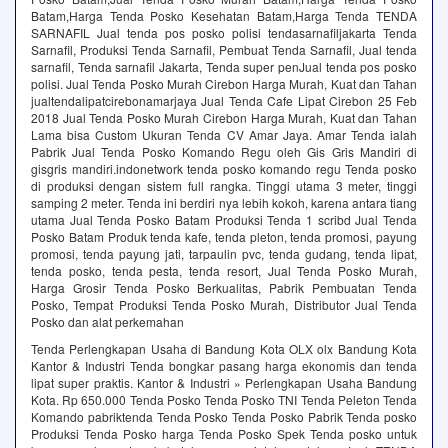
Batam,Harga Tenda Posko Kesehatan Batam,Harga Tenda TENDA
SARNAFIL Jual tenda pos posko polisi tendasarnafiljakarta Tenda
Sarnafil, Produksi Tenda Sarnafil, Pembuat Tenda Sarnafil, Jual tenda
sarnafil, Tenda sarnafil Jakarta, Tenda super penJual tenda pos posko
polisi. Jual Tenda Posko Murah Cirebon Harga Murah, Kuat dan Tahan
jualtendalipatcirebonamarjaya Jual Tenda Cafe Lipat Cirebon 25 Feb
2018 Jual Tenda Posko Murah Cirebon Harga Murah, Kuat dan Tahan
Lama bisa Custom Ukuran Tenda CV Amar Jaya. Amar Tenda ialah
Pabrik Jual Tenda Posko Komando Regu oleh Gis Gris Mandiri di
gisgris mandiri.indonetwork tenda posko komando regu Tenda posko
di produksi dengan sistem full rangka. Tinggi utama 3 meter, tinggi
samping 2 meter. Tenda ini berdiri nya lebih kokoh, karena antara tiang
utama Jual Tenda Posko Batam Produksi Tenda 1 scribd Jual Tenda
Posko Batam Produk tenda kafe, tenda pleton, tenda promosi, payung
promosi, tenda payung jati, tarpaulin pvc, tenda gudang, tenda lipat,
tenda posko, tenda pesta, tenda resort, Jual Tenda Posko Murah,
Harga Grosir Tenda Posko Berkualitas, Pabrik Pembuatan Tenda
Posko, Tempat Produksi Tenda Posko Murah, Distributor Jual Tenda
Posko dan alat perkemahan
Tenda Perlengkapan Usaha di Bandung Kota OLX olx Bandung Kota
Kantor & Industri Tenda bongkar pasang harga ekonomis dan tenda
lipat super praktis. Kantor & Industri » Perlengkapan Usaha Bandung
Kota. Rp 650.000 Tenda Posko Tenda Posko TNI Tenda Peleton Tenda
Komando pabriktenda Tenda Posko Tenda Posko Pabrik Tenda posko
Produksi Tenda Posko harga Tenda Posko Spek Tenda posko untuk