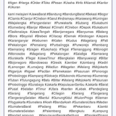
#Agen #Harga #Order #Toko #Pesan #Usaha #Info #Alamat #Kantor
#Ukuran
kami melayani #JawaBarat #Bandung #BandungBarat #Bekasi #Bogor
#Ciamis #Cianjur #Cirebon #Garut #Indramayu #Karawang #Kuningan
#Majalengka #Pangandaran #Purwakarta #Subang #Sukabumi
#Sumedang #Banjar #Bekasi #Cimahi #Cirebon #Depok #Sukabumi
#Tasikmalaya #JawaTengah #Banjarnegara #Banyumas #Batang
#Blora #Boyolali #Brebes #Cilacap #Demak #Grobogan #Jepara
#Karanganyar #Kebumen #Klaten #Kudus #Magelang #Pati
#Pekalongan #Pemalang #Purbalingga #Purworejo #Rembang
#Semarang #Sragen #Sukoharjo #Tegal #Temanggung #Wonogiri
#Wonosobo #Magelang #Pekalongan #Salatiga #Semarang
#Surakarta #Tegal #JawaTimur #Bangkalan #Banyuwangi #Blitar
#Bojonegoro #Bondowoso #Gresik #Jember #Jombang #Kediri
#Lamongan #Lumajang #Madiun #Magetan #Malang #Mojokerto
#Nganjuk #Ngawi #Pacitan #Pamekasan #Pasuruan #Ponorogo
#Probolinggo #Sampang #Sidoarjo #Situbondo #Sumenep #Sumenep
#Tuban #Tulungagung #Batu #Blitar #Malang #Mojokerto #Pasuruan
#Probolinggo #Surabaya #Jakarta #KepulauanSeribu #Jakarta #Barat
#Pusat #Selatan #Timur #Utara #banten #Lebak #Pandeglang
#Serang #Tangerang #Cilegon #Serang #Tangerang
#TangerangSelatan #Bantul #GunungKidul #KulonProgo #Sleman
#Yogyakarta #Sumatera #Aceh #BandaAceh #SumateraUtara #Medan
#SumateraBarat #Padang #Riau #Pekanbaru #Jambi
#SumateraSelatan #Palembang #Bengkulu #Lampung
#BandarLampung #KepulauanBangkaBelitung #PangkalPinang