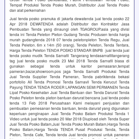
Tempat Produksi Tenda Posko Murah, Distributor Jual Tenda Posko
dan alat perkemahan
Jual tenda posko pramuka di jakarta dewatenda jual tenda posko 22
Apr 2018 DEWATENDA adalah Distributor dan Kontraktor Jasa
Pembuatan Tenda yang dinaungi oleh TGAGROUP.asia yang divisi
tenda ini Tenda Peleton Pleton Gudang Tenda: Produsen tenda harga
murah gudangtenda 2018 07 tenda peletonpleton Tenda Regu, Jual
Tenda Peleton. 6m x 14m (50 orang). Tenda Peleton, Tenda Tentara,
Harga Tenda Peleton TENDA POSKO STANDAR BNPB · jual tenda jual
tenda posko mudik Tenda Sarnafil Tangerang tendasarnafiltangerang
tag jual tenda posko mudik 23 Mei 2018 Tenda Sarnafil biasa di
gunakan sebagai tenda untuk kantor pemasaran,tempat
pameran,bazar,showroom,pos jaga Tenda Sarnafil Produksi Tenda
Jual Tenda Supplier Tenda Pameran, Tenda pabriktenda bekasi
portofolio All Tenda Promosi Tenda Sarnavil Tenda Kerucut Tenda
Payung TENDA TENDA RODER LAPANGAN SEMI PERMANEN Tenda
Lipat Posko Kesehatan Jual Tenda Bantuan dan Tenda Darurat Tenda
Posko Peleton tenda pleton bantuan darurat bencana jual tenda posko
tenda 13 Feb 2018 Perusahaan Kami melayani penjualan dan
pembuatan pemesanan tenda bantuan, tenda darurat yang digunakan
keperluan penginapan Jual Tenda Posko Batam Produksi Tenda 1
Video untuk jual tenda posko 20 Mar 2018 Diupload oleh Tenda Super
Jual Tenda Posko Batam,Jual Tenda Posko Murah Batam,Harga Tenda
Posko Batam,Harga Tenda TENDA Pusat Produksi Tenda, Tenda
Pleton, Tenda Cafe, Tenda tenda Jual tenda promosi untuk pameran