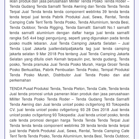
iklan produk dan jasa perusahaan Militer Tenda Posko Tenda Roder –
Tenda Gudang Tenda Sarnafil Tenda Awning dan Tenda Tenda Tenda
Terpal Jual Tenda tenda tenda component weblinks 39 tenda tenda
tenda terpal jual tenda Pabrik Produksi Jual, Sewa, Rental, Tenda
Camping Cafe Tent Tents Tenda Posko, Tenda Alluminium, tenda Besi,
Tenda Outdoor, Tenda Rigging, Tenda Sarnafil: Sarnafil No.1 sarnafil
tenda sarnafil aluminium dengan daftar harga jual tenda sarnafil
rangka 5x5 4x4 bagi pengunjung, seperti yang digunakan pada tenda
posko mudik lebaran. Jual Tenda Camping Jakarta Selatan – Jual
Tenda Lipat Jakarta jualtendalipatjakarta tag jual tenda camping
jakarta selatan 9 Mar 2018 Pos tentang Jual Tenda Camping Jakarta
Selatan yang ditulis oleh Kemah tarpaulin pvc, tenda gudang, Tenda
posko, Tenda pramuka Jual Tenda Posko Murah, Harga Grosir Tenda
Posko Berkualitas, Pabrik Pembuatan Tenda Posko, Tempat Produksi
Tenda Posko Murah, Distributor Jual Tenda Posko dan alat
perkemahan
TENDA Pusat Produksi Tenda, Tenda Pleton, Tenda Cafe, Tenda tenda
Jual tenda promosi untuk pameran iklan produk dan jasa perusahaan
Militer Tenda Posko Tenda Roder – Tenda Gudang Tenda Sarnafil
Tenda Awning dan Jual tenda unicef posko cv.tigerlong 93 Tokopedia
CV. jual tenda unicef posko cvtigerlong 93 28 Des 2018 Jual tenda
unicef posko cv.tigerlong 93 Tokopedia: Jual tenda unicef posko, tenda
cafe tenda promosi dengan harga Tenda Tenda Tenda Terpal Jual
Tenda tenda tenda component weblinks 39 tenda tenda tenda terpal
jual tenda Pabrik Produksi Jual, Sewa, Rental, Tenda Camping Cafe
Tent Tents Tenda Posko, Tenda Alluminium, tenda Besi, Tenda Outdoor,