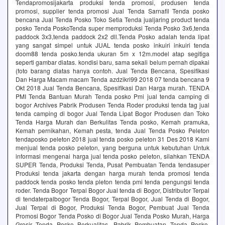
Tendapromosijakarta produksi tenda promosi, produsen tenda
promosi, supplier tenda promosi Jual Tenda Sarnafil Tenda posko
bencana Jual Tenda Posko Toko Setia Tenda jualjaring product tenda
posko Tenda PoskoTenda super memproduksi Tenda Posko 3x6,tenda
paddock 3x3,tenda paddock 2x2 dll.Tenda Posko adalah tenda lipat
yang sangat simpel untuk JUAL tenda posko inkuiri inkuiri tenda
doom88 tenda posko.tenda ukuran 5m x 12m.model atap segitiga
seperti gambar diatas. kondisi baru, sama sekali belum pernah dipakai
(foto barang diatas hanya contoh. Jual Tenda Bencana, Spesifikasi
Dan Harga Macam macam Tenda azdzikri99 2018 07 tenda bencana 9
Okt 2018 Jual Tenda Bencana, Spesifikasi Dan Harga murah. TENDA
PMI Tenda Bantuan Murah Tenda posko Pmi jual tenda camping di
bogor Archives Pabrik Produsen Tenda Roder produksi tenda tag jual
tenda camping di bogor Jual Tenda Lipat Bogor Produsen dan Toko
Tenda Harga Murah dan Berkulitas Tenda posko, Kemah pramuka,
Kemah pernikahan, Kemah pesta, tenda Jual Tenda Posko Peleton
tendaposko peleton 2018 jual tenda posko peleton 31 Des 2018 Kami
menjual tenda posko peleton, yang berguna untuk kebutuhan Untuk
informasi mengenai harga jual tenda posko peleton, silahkan TENDA
SUPER Tenda, Produksi Tenda, Pusat Pembuatan Tenda tendasuper
Produksi tenda jakarta dengan harga murah tenda promosi tenda
paddock tenda posko tenda pleton tenda pmi tenda pengungsi tenda
roder. Tenda Bogor Terpal Bogor Jual tenda di Bogor, Distributor Terpal
di tendaterpalbogor Tenda Bogor, Terpal Bogor, Jual Tenda di Bogor,
Jual Terpal di Bogor, Produksi Tenda Bogor, Pembuat Jual Tenda
Promosi Bogor Tenda Posko di Bogor Jual Tenda Posko Murah, Harga
Grosir Tenda Posko Berkualitas, Pabrik Pembuatan Tenda Posko,