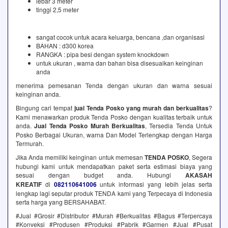
lebar 3 meter
tinggi 2,5 meter
sangat cocok untuk acara keluarga, bencana ,dan organisasi
BAHAN : d300 korea
RANGKA : pipa besi dengan system knockdown
untuk ukuran , warna dan bahan bisa disesuaikan keinginan
anda
menerima pemesanan Tenda dengan ukuran dan warna sesuai
keinginan anda.
Bingung cari tempat
jual Tenda Posko yang murah dan berkualitas
?
Kami menawarkan produk Tenda Posko dengan kualitas terbaik untuk
anda.
Jual Tenda Posko Murah Berkualitas
, Tersedia Tenda Untuk
Posko Berbagai Ukuran, warna Dan Model Terlengkap dengan Harga
Termurah.
Jika Anda memiliki keinginan untuk memesan
TENDA POSKO
, Segera
hubungi kami untuk mendapatkan paket serta estimasi biaya yang
sesuai dengan budget anda. Hubungi
AKASAH
KREATIF
di
082110641006
untuk informasi yang lebih jelas serta
lengkap lagi seputar produk TENDA kami yang Terpecaya di Indonesia
serta harga yang BERSAHABAT.
#Jual #Grosir #Distributor #Murah #Berkualitas #Bagus #Terpercaya
#Konveksi #Produsen #Produksi #Pabrik #Garmen #Jual #Pusat