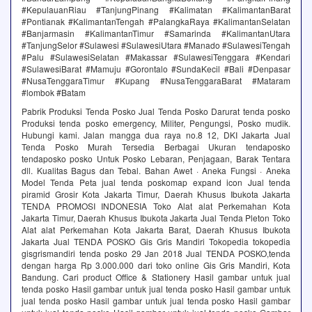
#KepulauanRiau #TanjungPinang #Kalimatan #KalimantanBarat
#Pontianak #KalimantanTengah #PalangkaRaya #KalimantanSelatan
#Banjarmasin #KalimantanTimur #Samarinda #KalimantanUtara
#TanjungSelor #Sulawesi #SulawesiUtara #Manado #SulawesiTengah
#Palu #SulawesiSelatan #Makassar #SulawesiTenggara #Kendari
#SulawesiBarat #Mamuju #Gorontalo #SundaKecil #Bali #Denpasar
#NusaTenggaraTimur #Kupang #NusaTenggaraBarat #Mataram
#lombok #Batam
Pabrik Produksi Tenda Posko Jual Tenda Posko Darurat‎ tenda posko
Produksi tenda posko emergency, Militer, Pengungsi, Posko mudik.
Hubungi kami. Jalan mangga dua raya no.8 12, DKI Jakarta Jual
Tenda Posko Murah Tersedia Berbagai Ukuran tendaposko‎
tendaposko posko‎ Untuk Posko Lebaran, Penjagaan, Barak Tentara
dll. Kualitas Bagus dan Tebal. Bahan Awet · Aneka Fungsi · Aneka
Model Tenda Peta jual tenda poskomap expand icon Jual tenda
piramid Grosir Kota Jakarta Timur, Daerah Khusus Ibukota Jakarta
TENDA PROMOSI INDONESIA Toko Alat alat Perkemahan Kota
Jakarta Timur, Daerah Khusus Ibukota Jakarta Jual Tenda Pleton Toko
Alat alat Perkemahan Kota Jakarta Barat, Daerah Khusus Ibukota
Jakarta Jual TENDA POSKO Gis Gris Mandiri Tokopedia tokopedia
gisgrismandiri tenda posko 29 Jan 2018 Jual TENDA POSKO,tenda
dengan harga Rp 3.000.000 dari toko online Gis Gris Mandiri, Kota
Bandung. Cari product Office & Stationery Hasil gambar untuk jual
tenda posko Hasil gambar untuk jual tenda posko Hasil gambar untuk
jual tenda posko Hasil gambar untuk jual tenda posko Hasil gambar