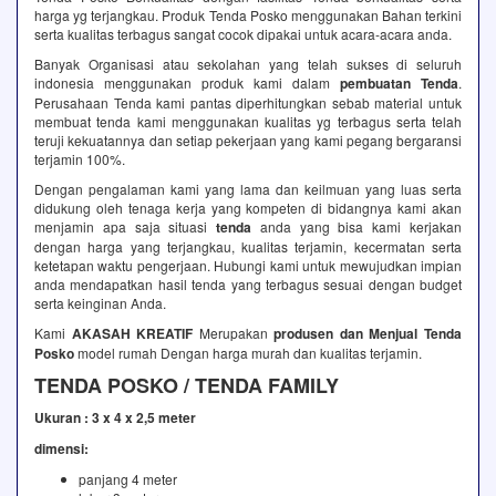
harga yg terjangkau. Produk Tenda Posko menggunakan Bahan terkini
serta kualitas terbagus sangat cocok dipakai untuk acara-acara anda.
Banyak Organisasi atau sekolahan yang telah sukses di seluruh
indonesia menggunakan produk kami dalam
pembuatan Tenda
.
Perusahaan Tenda kami pantas diperhitungkan sebab material untuk
membuat tenda kami menggunakan kualitas yg terbagus serta telah
teruji kekuatannya dan setiap pekerjaan yang kami pegang bergaransi
terjamin 100%.
Dengan pengalaman kami yang lama dan keilmuan yang luas serta
didukung oleh tenaga kerja yang kompeten di bidangnya kami akan
menjamin apa saja situasi
tenda
anda yang bisa kami kerjakan
dengan harga yang terjangkau, kualitas terjamin, kecermatan serta
ketetapan waktu pengerjaan. Hubungi kami untuk mewujudkan impian
anda mendapatkan hasil tenda yang terbagus sesuai dengan budget
serta keinginan Anda.
Kami
AKASAH KREATIF
Merupakan
produsen dan Menjual Tenda
Posko
model rumah Dengan harga murah dan kualitas terjamin.
TENDA POSKO / TENDA FAMILY
Ukuran : 3 x 4 x 2,5 meter
dimensi:
panjang 4 meter