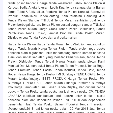
tenda posko bencana harga tenda kesehatan Pabrik Tenda Pleton &
Kerucut Sedia Aneka Ukuran, Lebih Kuat‎ tenda sanggarutama Bahan
Terpal Tebal & Berkualitas. Produksi Tenda Pleton, Kerucut, Sarnavi dll
Produk TendaGaleri TendaTentang KamiPeralatan Camping Jual
Tenda Pleton Standar TNI Jual Tenda Murah‎ santrialim Jual tenda
Pleton berbagai ukuran. Tenda Pleton sesuai dengan standar TNI. Jual
Tenda Posko Murah, Harga Grosir Tenda Posko Berkualitas, Pabrik
Pembuatan Tenda Posko, Tempat Produksi Tenda Posko Murah,
Distributor Jual Tenda Posko dan alat perkemahan
Harga Tenda Pleton Harga Tenda Murah TendaSolution tendasolution
Harga Tenda Murah Harga Tenda Pleton Tenda pleton regu posko
bencana alam digunakan untuk menampung korban korban bencana
alam dan untuk kegiatan yang bersifat kemanusiaan, tenda Tenda
Pleton Distributor Tenda Terpal Harga Murah tenda pleton Kami
Menjual Dan Memproduksi Tenda Pleton, Tenda Promosi, Tenda Regu,
Tenda Pramuka, Tenda Posko, Tenda Kerucut, Tenda Cafe, Tenda
Roder Harga Harga Tenda Posko PMI Surabaya TENDA CAFE Tenda
Murah tendaprimajaya BEST PRODUK Harga Tenda Posko PMI
Surabaya TENDA CAFE Tenda Murah Sidoarjo Termurah Surabaya
Info Harga Pembuatan Jual Pesan Tenda Display, Kerucut Jual tenda
posko – Tenda Posko tenda posko tag jual tenda posko CV. TENDA
JAKARTA pabrikasi pembuatan tenda posko untuk bantuan sosial
bencana alam dan keperluan latihan TNI POLRI dan departemen
pemerintah Jual Tenda Posko Batam Produksi Tenda 1 medium
@supertenda2018 jual tenda posko batam 20 Mar 2018 Jual Tenda
Posko Batam,Jual Tenda Posko Murah Batam,Harga Tenda Posko