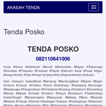
AKASAH TENDA
Toggle
navigatio
Tenda Posko
TENDA POSKO
082110641006
#Jual #Grosir #Distributor #Murah #Berkualitas #Bagus #Terpercaya
#Konveksi #Produsen #Produksi #Pabrik #Garmen #Jual #Pusat #Agen
#Harga #Order #Toko #Pesan #Usaha #Info #Alamat #Kantor #Ukuran
kami melayani #JawaBarat #Bandung #BandungBarat #Bekasi #Bogor
#Ciamis #Cianjur #Cirebon #Garut #Indramayu #Karawang #Kuningan
#Majalengka #Pangandaran #Purwakarta #Subang #Sukabumi #Sumedang
#Banjar #Bekasi #Cimahi #Cirebon #Depok #Sukabumi #Tasikmalaya
#JawaTengah #Banjarnegara #Banyumas #Batang #Blora #Boyolali
#Brebes #Cilacap #Demak #Grobogan #Jepara #Karanganyar #Kebumen
#Klaten #Kudus #Magelang #Pati #Pekalongan #Pemalang #Purbalingga