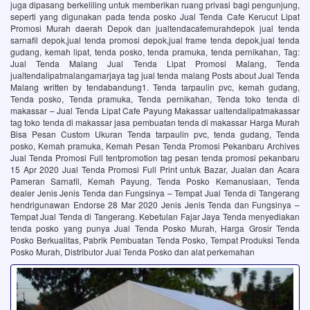
juga dipasang berkeliling untuk memberikan ruang privasi bagi pengunjung,
seperti yang digunakan pada tenda posko Jual Tenda Cafe Kerucut Lipat
Promosi Murah daerah Depok dan jualtendacafemurahdepok jual tenda
sarnafil depok,jual tenda promosi depok,jual frame tenda depok,jual tenda
gudang, kemah lipat, tenda posko, tenda pramuka, tenda pernikahan, Tag:
Jual Tenda Malang Jual Tenda Lipat Promosi Malang, Tenda
jualtendalipatmalangamarjaya tag jual tenda malang Posts about Jual Tenda
Malang written by tendabandung1. Tenda tarpaulin pvc, kemah gudang,
Tenda posko, Tenda pramuka, Tenda pernikahan, Tenda toko tenda di
makassar – Jual Tenda Lipat Cafe Payung Makassar ualtendalipatmakassar
tag toko tenda di makassar jasa pembuatan tenda di makassar Harga Murah
Bisa Pesan Custom Ukuran Tenda tarpaulin pvc, tenda gudang, Tenda
posko, Kemah pramuka, Kemah Pesan Tenda Promosi Pekanbaru Archives
Jual Tenda Promosi Full tentpromotion tag pesan tenda promosi pekanbaru
15 Apr 2020 Jual Tenda Promosi Full Print untuk Bazar, Jualan dan Acara
Pameran Sarnafil, Kemah Payung, Tenda Posko Kemanusiaan, Tenda
dealer Jenis Jenis Tenda dan Fungsinya – Tempat Jual Tenda di Tangerang
hendrigunawan Endorse 28 Mar 2020 Jenis Jenis Tenda dan Fungsinya –
Tempat Jual Tenda di Tangerang. Kebetulan Fajar Jaya Tenda menyediakan
tenda posko yang punya Jual Tenda Posko Murah, Harga Grosir Tenda
Posko Berkualitas, Pabrik Pembuatan Tenda Posko, Tempat Produksi Tenda
Posko Murah, Distributor Jual Tenda Posko dan alat perkemahan