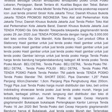
Tersedia Berbagai Ukuran tendaposko‎ tendaposko posko‎ Untuk Posko
Lebaran, Penjagaan, Barak Tentara dll. Kualitas Bagus dan Tebal. Bahan
Awet · Aneka Fungsi · Aneka Model Tenda Peta jual tenda poskomap expand
icon Jual tenda piramid Grosir Kota Jakarta Timur, Daerah Khusus Ibukota
Jakarta TENDA PROMOSI INDONESIA Toko Alat alat Perkemahan Kota
Jakarta Timur, Daerah Khusus Ibukota Jakarta Jual Tenda Pleton Toko Alat
alat Perkemahan Kota Jakarta Barat, Daerah Khusus Ibukota Jakarta Jual
TENDA POSKO Gis Gris Mandiri Tokopedia tokopedia gisgrismandiri tenda
posko 29 Jan 2020 Jual TENDA POSKO,tenda dengan harga Rp 3.000.000
dari toko online Gis Gris Mandiri, Kota Bandung. Cari product Office &
Stationery Hasil gambar untuk jual tenda posko Hasil gambar untuk jual
tenda posko Hasil gambar untuk jual tenda posko Hasil gambar untuk jual
tenda posko Hasil gambar untuk jual tenda posko Hasil gambar untuk jual
tenda posko Gambar lainnya untuk jual tenda posko Harga Tenda Posko
harga tenda bandung hargatendabandung kategori 48 tenda posko Tenda
Posko Murah · BELI DETAIL · Tenda Posko · BELI DETAIL · Tenda Posko TNI ·
BELI DETAIL · Tenda Posko POLISI · BELI DETAIL · Tenda Posko PMI.
TENDA POSKO Pabrik Tenda Peleton TNI pabrik tenda TENDA POSKO
Tenda Posko Standar TNI. SHORT DESC. Pipa Diameter: 1,25" Patok
Panjang: 60cm,Diameter: 1,6cm. Panjang Pipa Penghubung Atas: 200cm.
Tinggi Pipa Jual Tenda Posko harga murah distributor dan toko, beli online
indotrading showcase tenda posko Jual tenda posko murah, Harga jual
terbaik, berbagai pilihan, murah langsung dari distributor dan toko di
Indotrading Halaman Jual Tenda Posko di lapak Cecep Haryanto
gisgrismandiri Bukalapak bukalapak Perlengkapan Kantor Lainnya Tenda
Posko 16 Jan 2020 Beli Tenda Posko dari Cecep Haryanto gisgrismandiri
Bandung hanya di Bukalapak. Jual tenda posko Murah dan Terlengkap