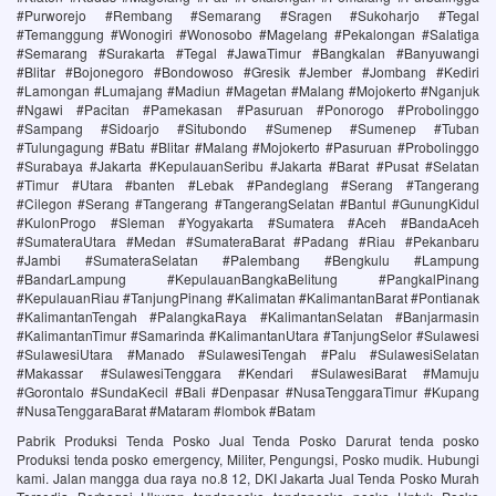
#Purworejo #Rembang #Semarang #Sragen #Sukoharjo #Tegal
#Temanggung #Wonogiri #Wonosobo #Magelang #Pekalongan #Salatiga
#Semarang #Surakarta #Tegal #JawaTimur #Bangkalan #Banyuwangi
#Blitar #Bojonegoro #Bondowoso #Gresik #Jember #Jombang #Kediri
#Lamongan #Lumajang #Madiun #Magetan #Malang #Mojokerto #Nganjuk
#Ngawi #Pacitan #Pamekasan #Pasuruan #Ponorogo #Probolinggo
#Sampang #Sidoarjo #Situbondo #Sumenep #Sumenep #Tuban
#Tulungagung #Batu #Blitar #Malang #Mojokerto #Pasuruan #Probolinggo
#Surabaya #Jakarta #KepulauanSeribu #Jakarta #Barat #Pusat #Selatan
#Timur #Utara #banten #Lebak #Pandeglang #Serang #Tangerang
#Cilegon #Serang #Tangerang #TangerangSelatan #Bantul #GunungKidul
#KulonProgo #Sleman #Yogyakarta #Sumatera #Aceh #BandaAceh
#SumateraUtara #Medan #SumateraBarat #Padang #Riau #Pekanbaru
#Jambi #SumateraSelatan #Palembang #Bengkulu #Lampung
#BandarLampung #KepulauanBangkaBelitung #PangkalPinang
#KepulauanRiau #TanjungPinang #Kalimatan #KalimantanBarat #Pontianak
#KalimantanTengah #PalangkaRaya #KalimantanSelatan #Banjarmasin
#KalimantanTimur #Samarinda #KalimantanUtara #TanjungSelor #Sulawesi
#SulawesiUtara #Manado #SulawesiTengah #Palu #SulawesiSelatan
#Makassar #SulawesiTenggara #Kendari #SulawesiBarat #Mamuju
#Gorontalo #SundaKecil #Bali #Denpasar #NusaTenggaraTimur #Kupang
#NusaTenggaraBarat #Mataram #lombok #Batam
Pabrik Produksi Tenda Posko Jual Tenda Posko Darurat‎ tenda posko
Produksi tenda posko emergency, Militer, Pengungsi, Posko mudik. Hubungi
kami. Jalan mangga dua raya no.8 12, DKI Jakarta Jual Tenda Posko Murah