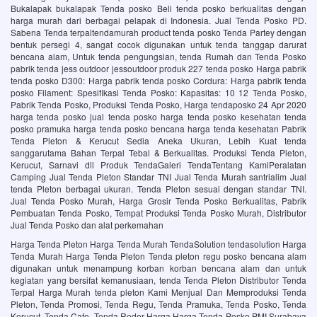
Bukalapak bukalapak Tenda posko Beli tenda posko berkualitas dengan
harga murah dari berbagai pelapak di Indonesia. Jual Tenda Posko PD.
Sabena Tenda terpaltendamurah product tenda posko Tenda Partey dengan
bentuk persegi 4, sangat cocok digunakan untuk tenda tanggap darurat
bencana alam, Untuk tenda pengungsian, tenda Rumah dan Tenda Posko
pabrik tenda jess outdoor jessoutdoor produk 227 tenda posko Harga pabrik
tenda posko D300: Harga pabrik tenda posko Cordura: Harga pabrik tenda
posko Filament: Spesifikasi Tenda Posko: Kapasitas: 10 12 Tenda Posko,
Pabrik Tenda Posko, Produksi Tenda Posko, Harga tendaposko 24 Apr 2020
harga tenda posko jual tenda posko harga tenda posko kesehatan tenda
posko pramuka harga tenda posko bencana harga tenda kesehatan Pabrik
Tenda Pleton & Kerucut Sedia Aneka Ukuran, Lebih Kuat‎ tenda
sanggarutama Bahan Terpal Tebal & Berkualitas. Produksi Tenda Pleton,
Kerucut, Sarnavi dll Produk TendaGaleri TendaTentang KamiPeralatan
Camping Jual Tenda Pleton Standar TNI Jual Tenda Murah‎ santrialim Jual
tenda Pleton berbagai ukuran. Tenda Pleton sesuai dengan standar TNI.
Jual Tenda Posko Murah, Harga Grosir Tenda Posko Berkualitas, Pabrik
Pembuatan Tenda Posko, Tempat Produksi Tenda Posko Murah, Distributor
Jual Tenda Posko dan alat perkemahan
Harga Tenda Pleton Harga Tenda Murah TendaSolution tendasolution Harga
Tenda Murah Harga Tenda Pleton Tenda pleton regu posko bencana alam
digunakan untuk menampung korban korban bencana alam dan untuk
kegiatan yang bersifat kemanusiaan, tenda Tenda Pleton Distributor Tenda
Terpal Harga Murah tenda pleton Kami Menjual Dan Memproduksi Tenda
Pleton, Tenda Promosi, Tenda Regu, Tenda Pramuka, Tenda Posko, Tenda
Kerucut, Tenda Cafe, Tenda Roder Harga Harga Tenda Posko PMI Surabaya