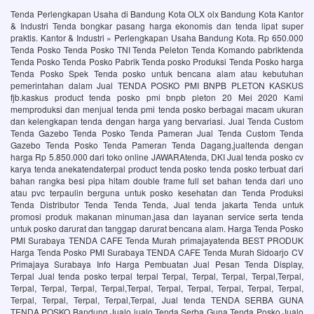
Tenda Perlengkapan Usaha di Bandung Kota OLX olx Bandung Kota Kantor
& Industri Tenda bongkar pasang harga ekonomis dan tenda lipat super
praktis. Kantor & Industri » Perlengkapan Usaha Bandung Kota. Rp 650.000
Tenda Posko Tenda Posko TNI Tenda Peleton Tenda Komando pabriktenda
Tenda Posko Tenda Posko Pabrik Tenda posko Produksi Tenda Posko harga
Tenda Posko Spek Tenda posko untuk bencana alam atau kebutuhan
pemerintahan dalam Jual TENDA POSKO PMI BNPB PLETON KASKUS
fjb.kaskus product tenda posko pmi bnpb pleton 20 Mei 2020 Kami
memproduksi dan menjual tenda pmi tenda posko berbagai macam ukuran
dan kelengkapan tenda dengan harga yang bervariasi. Jual Tenda Custom
Tenda Gazebo Tenda Posko Tenda Pameran Jual Tenda Custom Tenda
Gazebo Tenda Posko Tenda Pameran Tenda Dagang,jualtenda dengan
harga Rp 5.850.000 dari toko online JAWARAtenda, DKI Jual tenda posko cv
karya tenda anekatendaterpal product tenda posko tenda posko terbuat dari
bahan rangka besi pipa hitam double frame full set bahan tenda dari uno
atau pvc terpaulin berguna untuk posko kesehatan dan Tenda Produksi
Tenda Distributor Tenda Tenda Tenda, Jual tenda jakarta Tenda untuk
promosi produk makanan minuman,jasa dan layanan service serta tenda
untuk posko darurat dan tanggap darurat bencana alam. Harga Tenda Posko
PMI Surabaya TENDA CAFE Tenda Murah primajayatenda BEST PRODUK
Harga Tenda Posko PMI Surabaya TENDA CAFE Tenda Murah Sidoarjo CV
Primajaya Surabaya Info Harga Pembuatan Jual Pesan Tenda Display,
Terpal Jual tenda posko terpal terpal Terpal, Terpal, Terpal, Terpal,Terpal,
Terpal, Terpal, Terpal, Terpal,Terpal, Terpal, Terpal, Terpal, Terpal, Terpal,
Terpal, Terpal, Terpal, Terpal,Terpal, Jual tenda TENDA SERBA GUNA
TENDA POSKO Bandung Jualo jualo Tenda Serba Guna Tenda Posko Jualo