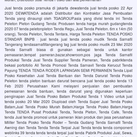
Jual tenda posko pramuka di jakarta dewatenda jual tenda posko 22 Apr
2020 DEWATENDA adalah Distributor dan Kontraktor Jasa Pembuatan
Tenda yang dinaungi oleh TGAGROUP.asia yang divisi tenda ini Tenda
Peleton Pleton Gudang Tenda: Produsen tenda harga murah gudangtenda
2020 07 tenda peletonpleton Tenda Regu, Jual Tenda Peleton. 6m x 14m (50
orang). Tenda Peleton, Tenda Tentara, Harga Tenda Peleton TENDA POSKO
STANDAR BNPB · jual tenda jual tenda posko mudik Tenda Sarnafil
Tangerang tendasarnafiltangerang tag jual tenda posko mudik 23 Mei 2020
Tenda Sarnafil biasa di gunakan sebagai tenda untuk kantor
pemasaran,tempat pameran,bazar,showroom,pos jaga Tenda Sarnafil
Produksi Tenda Jual Tenda Supplier Tenda Pameran, Tenda pabriktenda
bekasi portofolio All Tenda Promosi Tenda Sarnavil Tenda Kerucut Tenda
Payung TENDA TENDA RODER LAPANGAN SEMI PERMANEN Tenda Lipat
Posko Kesehatan Jual Tenda Bantuan dan Tenda Darurat Tenda Posko
Peleton tenda pleton bantuan darurat bencana jual tenda posko tenda 13
Feb 2020 Perusahaan Kami melayani penjualan dan pembuatan
pemesanan tenda bantuan, tenda darurat yang digunakan keperluan
penginapan Jual Tenda Posko Batam Produksi Tenda 1 Video untuk jual
tenda posko 20 Mar 2020 Diupload oleh Tenda Super Jual Tenda Posko
Batam,Jual Tenda Posko Murah Batam,Harga Tenda Posko Batam,Harga
Tenda TENDA Pusat Produksi Tenda, Tenda Pleton, Tenda Cafe, Tenda
tenda Jual tenda promosi untuk pameran iklan produk dan jasa perusahaan
Militer Tenda Posko Tenda Roder – Tenda Gudang Tenda Sarnafil Tenda
Awning dan Tenda Tenda Tenda Terpal Jual Tenda tenda tenda component
weblinks 39 tenda tenda tenda terpal jual tenda Pabrik Produksi Jual, Sewa,