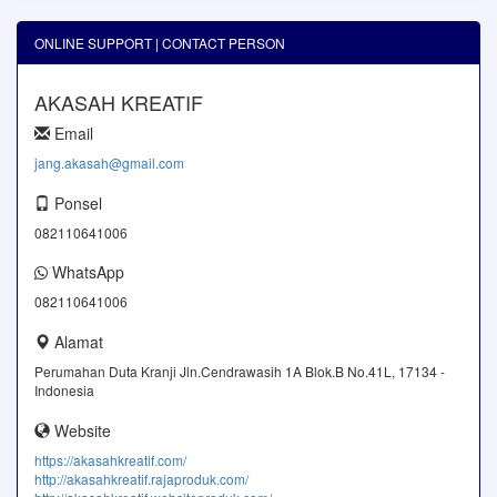
ONLINE SUPPORT | CONTACT PERSON
AKASAH KREATIF
Email
jang.akasah@gmail.com
Ponsel
082110641006
WhatsApp
082110641006
Alamat
Perumahan Duta Kranji Jln.Cendrawasih 1A Blok.B No.41L, 17134 -
Indonesia
Website
https://akasahkreatif.com/
http://akasahkreatif.rajaproduk.com/