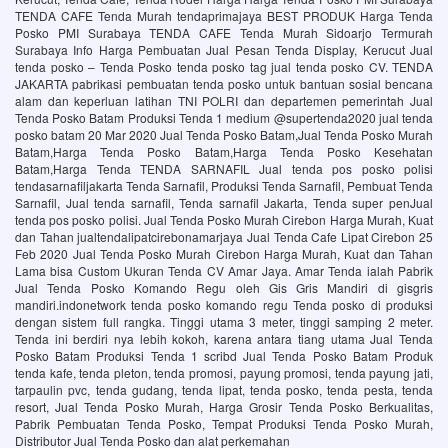
TENDA CAFE Tenda Murah tendaprimajaya BEST PRODUK Harga Tenda
Posko PMI Surabaya TENDA CAFE Tenda Murah Sidoarjo Termurah
Surabaya Info Harga Pembuatan Jual Pesan Tenda Display, Kerucut Jual
tenda posko – Tenda Posko tenda posko tag jual tenda posko CV. TENDA
JAKARTA pabrikasi pembuatan tenda posko untuk bantuan sosial bencana
alam dan keperluan latihan TNI POLRI dan departemen pemerintah Jual
Tenda Posko Batam Produksi Tenda 1 medium @supertenda2020 jual tenda
posko batam 20 Mar 2020 Jual Tenda Posko Batam,Jual Tenda Posko Murah
Batam,Harga Tenda Posko Batam,Harga Tenda Posko Kesehatan
Batam,Harga Tenda TENDA SARNAFIL Jual tenda pos posko polisi
tendasarnafiljakarta Tenda Sarnafil, Produksi Tenda Sarnafil, Pembuat Tenda
Sarnafil, Jual tenda sarnafil, Tenda sarnafil Jakarta, Tenda super penJual
tenda pos posko polisi. Jual Tenda Posko Murah Cirebon Harga Murah, Kuat
dan Tahan jualtendalipatcirebonamarjaya Jual Tenda Cafe Lipat Cirebon 25
Feb 2020 Jual Tenda Posko Murah Cirebon Harga Murah, Kuat dan Tahan
Lama bisa Custom Ukuran Tenda CV Amar Jaya. Amar Tenda ialah Pabrik
Jual Tenda Posko Komando Regu oleh Gis Gris Mandiri di gisgris
mandiri.indonetwork tenda posko komando regu Tenda posko di produksi
dengan sistem full rangka. Tinggi utama 3 meter, tinggi samping 2 meter.
Tenda ini berdiri nya lebih kokoh, karena antara tiang utama Jual Tenda
Posko Batam Produksi Tenda 1 scribd Jual Tenda Posko Batam Produk
tenda kafe, tenda pleton, tenda promosi, payung promosi, tenda payung jati,
tarpaulin pvc, tenda gudang, tenda lipat, tenda posko, tenda pesta, tenda
resort, Jual Tenda Posko Murah, Harga Grosir Tenda Posko Berkualitas,
Pabrik Pembuatan Tenda Posko, Tempat Produksi Tenda Posko Murah,
Distributor Jual Tenda Posko dan alat perkemahan