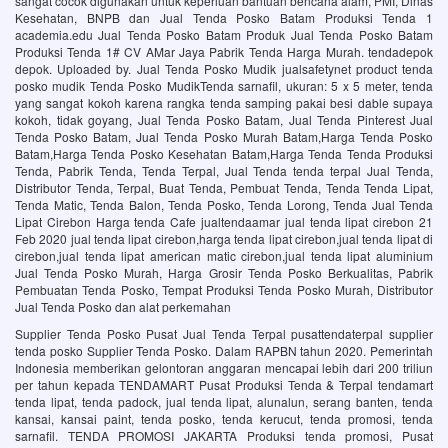
sangat cocok digunakan untuk keperluan bantuan bencana alam, PMI, Dinas
Kesehatan, BNPB dan Jual Tenda Posko Batam Produksi Tenda 1
academia.edu Jual Tenda Posko Batam Produk Jual Tenda Posko Batam
Produksi Tenda 1# CV AMar Jaya Pabrik Tenda Harga Murah. tendadepok
depok. Uploaded by. Jual Tenda Posko Mudik jualsafetynet product tenda
posko mudik Tenda Posko MudikTenda sarnafil, ukuran: 5 x 5 meter, tenda
yang sangat kokoh karena rangka tenda samping pakai besi dable supaya
kokoh, tidak goyang, Jual Tenda Posko Batam, Jual Tenda Pinterest Jual
Tenda Posko Batam, Jual Tenda Posko Murah Batam,Harga Tenda Posko
Batam,Harga Tenda Posko Kesehatan Batam,Harga Tenda Tenda Produksi
Tenda, Pabrik Tenda, Tenda Terpal, Jual Tenda tenda terpal Jual Tenda,
Distributor Tenda, Terpal, Buat Tenda, Pembuat Tenda, Tenda Tenda Lipat,
Tenda Matic, Tenda Balon, Tenda Posko, Tenda Lorong, Tenda Jual Tenda
Lipat Cirebon Harga tenda Cafe jualtendaamar jual tenda lipat cirebon 21
Feb 2020 jual tenda lipat cirebon,harga tenda lipat cirebon,jual tenda lipat di
cirebon,jual tenda lipat american matic cirebon,jual tenda lipat aluminium
Jual Tenda Posko Murah, Harga Grosir Tenda Posko Berkualitas, Pabrik
Pembuatan Tenda Posko, Tempat Produksi Tenda Posko Murah, Distributor
Jual Tenda Posko dan alat perkemahan
Supplier Tenda Posko Pusat Jual Tenda Terpal pusattendaterpal supplier
tenda posko Supplier Tenda Posko. Dalam RAPBN tahun 2020. Pemerintah
Indonesia memberikan gelontoran anggaran mencapai lebih dari 200 triliun
per tahun kepada TENDAMART Pusat Produksi Tenda & Terpal tendamart
tenda lipat, tenda padock, jual tenda lipat, alunalun, serang banten, tenda
kansai, kansai paint, tenda posko, tenda kerucut, tenda promosi, tenda
sarnafil. TENDA PROMOSI JAKARTA Produksi tenda promosi, Pusat