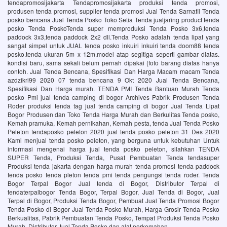
tendapromosijakarta Tendapromosijakarta produksi tenda promosi,
produsen tenda promosi, supplier tenda promosi Jual Tenda Sarnafil Tenda
posko bencana Jual Tenda Posko Toko Setia Tenda jualjaring product tenda
posko Tenda PoskoTenda super memproduksi Tenda Posko 3x6,tenda
paddock 3x3,tenda paddock 2x2 dll.Tenda Posko adalah tenda lipat yang
sangat simpel untuk JUAL tenda posko inkuiri inkuiri tenda doom88 tenda
posko.tenda ukuran 5m x 12m.model atap segitiga seperti gambar diatas.
kondisi baru, sama sekali belum pernah dipakai (foto barang diatas hanya
contoh. Jual Tenda Bencana, Spesifikasi Dan Harga Macam macam Tenda
azdzikri99 2020 07 tenda bencana 9 Okt 2020 Jual Tenda Bencana,
Spesifikasi Dan Harga murah. TENDA PMI Tenda Bantuan Murah Tenda
posko Pmi jual tenda camping di bogor Archives Pabrik Produsen Tenda
Roder produksi tenda tag jual tenda camping di bogor Jual Tenda Lipat
Bogor Produsen dan Toko Tenda Harga Murah dan Berkulitas Tenda posko,
Kemah pramuka, Kemah pernikahan, Kemah pesta, tenda Jual Tenda Posko
Peleton tendaposko peleton 2020 jual tenda posko peleton 31 Des 2020
Kami menjual tenda posko peleton, yang berguna untuk kebutuhan Untuk
informasi mengenai harga jual tenda posko peleton, silahkan TENDA
SUPER Tenda, Produksi Tenda, Pusat Pembuatan Tenda tendasuper
Produksi tenda jakarta dengan harga murah tenda promosi tenda paddock
tenda posko tenda pleton tenda pmi tenda pengungsi tenda roder. Tenda
Bogor Terpal Bogor Jual tenda di Bogor, Distributor Terpal di
tendaterpalbogor Tenda Bogor, Terpal Bogor, Jual Tenda di Bogor, Jual
Terpal di Bogor, Produksi Tenda Bogor, Pembuat Jual Tenda Promosi Bogor
Tenda Posko di Bogor Jual Tenda Posko Murah, Harga Grosir Tenda Posko
Berkualitas, Pabrik Pembuatan Tenda Posko, Tempat Produksi Tenda Posko
Murah, Distributor Jual Tenda Posko dan alat perkemahan