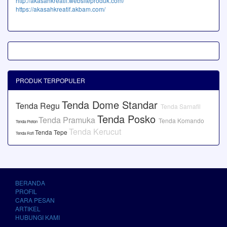
http://akasahkreatif.websiteproduk.com/
https://akasahkreatif.akbam.com/
PRODUK TERPOPULER
Tenda Dome Standar
Tenda Regu
Tenda Sarnafil
Tenda Posko
Tenda Pramuka
Tenda Komando
Tenda Pleton
Tenda Kerucut
Tenda Tepe
Tenda Rofi
BERANDA
PROFIL
CARA PESAN
ARTIKEL
HUBUNGI KAMI