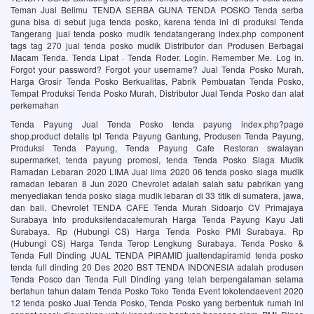
Teman Jual Belimu TENDA SERBA GUNA TENDA POSKO Tenda serba
guna bisa di sebut juga tenda posko, karena tenda ini di produksi Tenda
Tangerang jual tenda posko mudik tendatangerang index.php component
tags tag 270 jual tenda posko mudik Distributor dan Produsen Berbagai
Macam Tenda. Tenda Lipat · Tenda Roder. Login. Remember Me. Log in.
Forgot your password? Forgot your username? Jual Tenda Posko Murah,
Harga Grosir Tenda Posko Berkualitas, Pabrik Pembuatan Tenda Posko,
Tempat Produksi Tenda Posko Murah, Distributor Jual Tenda Posko dan alat
perkemahan
Tenda Payung Jual Tenda Posko tenda payung index.php?page
shop.product details tpl Tenda Payung Gantung, Produsen Tenda Payung,
Produksi Tenda Payung, Tenda Payung Cafe Restoran swalayan
supermarket, tenda payung promosi, tenda Tenda Posko Siaga Mudik
Ramadan Lebaran 2020 LIMA Jual lima 2020 06 tenda posko siaga mudik
ramadan lebaran 8 Jun 2020 Chevrolet adalah salah satu pabrikan yang
menyediakan tenda posko siaga mudik lebaran di 33 titik di sumatera, jawa,
dan bali. Chevrolet TENDA CAFE Tenda Murah Sidoarjo CV Primajaya
Surabaya Info produksitendacafemurah Harga Tenda Payung Kayu Jati
Surabaya. Rp (Hubungi CS) Harga Tenda Posko PMI Surabaya. Rp
(Hubungi CS) Harga Tenda Terop Lengkung Surabaya. Tenda Posko &
Tenda Full Dinding JUAL TENDA PIRAMID jualtendapiramid tenda posko
tenda full dinding 20 Des 2020 BST TENDA INDONESIA adalah produsen
Tenda Posco dan Tenda Full Dinding yang telah berpengalaman selama
bertahun tahun dalam Tenda Posko Toko Tenda Event tokotendaevent 2020
12 tenda posko Jual Tenda Posko, Tenda Posko yang berbentuk rumah ini