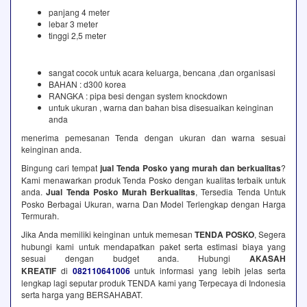
panjang 4 meter
lebar 3 meter
tinggi 2,5 meter
sangat cocok untuk acara keluarga, bencana ,dan organisasi
BAHAN : d300 korea
RANGKA : pipa besi dengan system knockdown
untuk ukuran , warna dan bahan bisa disesuaikan keinginan
anda
menerima pemesanan Tenda dengan ukuran dan warna sesuai
keinginan anda.
Bingung cari tempat
jual Tenda Posko yang murah dan berkualitas
?
Kami menawarkan produk Tenda Posko dengan kualitas terbaik untuk
anda.
Jual Tenda Posko Murah Berkualitas
, Tersedia Tenda Untuk
Posko Berbagai Ukuran, warna Dan Model Terlengkap dengan Harga
Termurah.
Jika Anda memiliki keinginan untuk memesan
TENDA POSKO
, Segera
hubungi kami untuk mendapatkan paket serta estimasi biaya yang
sesuai dengan budget anda. Hubungi
AKASAH
KREATIF
di
082110641006
untuk informasi yang lebih jelas serta
lengkap lagi seputar produk TENDA kami yang Terpecaya di Indonesia
serta harga yang BERSAHABAT.