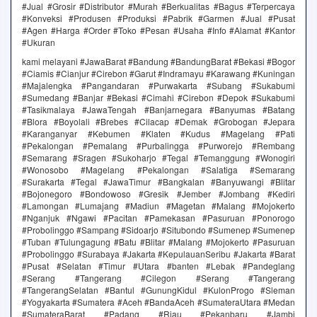
#Jual #Grosir #Distributor #Murah #Berkualitas #Bagus #Terpercaya
#Konveksi #Produsen #Produksi #Pabrik #Garmen #Jual #Pusat
#Agen #Harga #Order #Toko #Pesan #Usaha #Info #Alamat #Kantor
#Ukuran
kami melayani #JawaBarat #Bandung #BandungBarat #Bekasi #Bogor
#Ciamis #Cianjur #Cirebon #Garut #Indramayu #Karawang #Kuningan
#Majalengka #Pangandaran #Purwakarta #Subang #Sukabumi
#Sumedang #Banjar #Bekasi #Cimahi #Cirebon #Depok #Sukabumi
#Tasikmalaya #JawaTengah #Banjarnegara #Banyumas #Batang
#Blora #Boyolali #Brebes #Cilacap #Demak #Grobogan #Jepara
#Karanganyar #Kebumen #Klaten #Kudus #Magelang #Pati
#Pekalongan #Pemalang #Purbalingga #Purworejo #Rembang
#Semarang #Sragen #Sukoharjo #Tegal #Temanggung #Wonogiri
#Wonosobo #Magelang #Pekalongan #Salatiga #Semarang
#Surakarta #Tegal #JawaTimur #Bangkalan #Banyuwangi #Blitar
#Bojonegoro #Bondowoso #Gresik #Jember #Jombang #Kediri
#Lamongan #Lumajang #Madiun #Magetan #Malang #Mojokerto
#Nganjuk #Ngawi #Pacitan #Pamekasan #Pasuruan #Ponorogo
#Probolinggo #Sampang #Sidoarjo #Situbondo #Sumenep #Sumenep
#Tuban #Tulungagung #Batu #Blitar #Malang #Mojokerto #Pasuruan
#Probolinggo #Surabaya #Jakarta #KepulauanSeribu #Jakarta #Barat
#Pusat #Selatan #Timur #Utara #banten #Lebak #Pandeglang
#Serang #Tangerang #Cilegon #Serang #Tangerang
#TangerangSelatan #Bantul #GunungKidul #KulonProgo #Sleman
#Yogyakarta #Sumatera #Aceh #BandaAceh #SumateraUtara #Medan
#SumateraBarat #Padang #Riau #Pekanbaru #Jambi