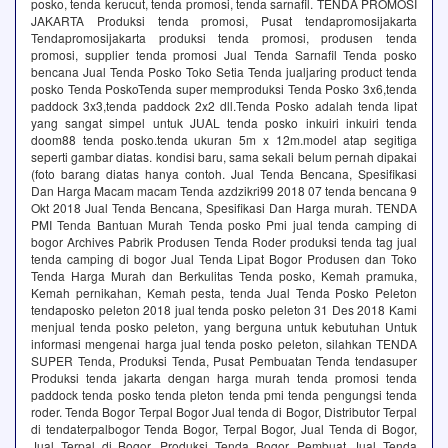
posko, tenda kerucut, tenda promosi, tenda sarnafil. TENDA PROMOSI
JAKARTA Produksi tenda promosi, Pusat tendapromosijakarta
Tendapromosijakarta produksi tenda promosi, produsen tenda
promosi, supplier tenda promosi Jual Tenda Sarnafil Tenda posko
bencana Jual Tenda Posko Toko Setia Tenda jualjaring product tenda
posko Tenda PoskoTenda super memproduksi Tenda Posko 3x6,tenda
paddock 3x3,tenda paddock 2x2 dll.Tenda Posko adalah tenda lipat
yang sangat simpel untuk JUAL tenda posko inkuiri inkuiri tenda
doom88 tenda posko.tenda ukuran 5m x 12m.model atap segitiga
seperti gambar diatas. kondisi baru, sama sekali belum pernah dipakai
(foto barang diatas hanya contoh. Jual Tenda Bencana, Spesifikasi
Dan Harga Macam macam Tenda azdzikri99 2018 07 tenda bencana 9
Okt 2018 Jual Tenda Bencana, Spesifikasi Dan Harga murah. TENDA
PMI Tenda Bantuan Murah Tenda posko Pmi jual tenda camping di
bogor Archives Pabrik Produsen Tenda Roder produksi tenda tag jual
tenda camping di bogor Jual Tenda Lipat Bogor Produsen dan Toko
Tenda Harga Murah dan Berkulitas Tenda posko, Kemah pramuka,
Kemah pernikahan, Kemah pesta, tenda Jual Tenda Posko Peleton
tendaposko peleton 2018 jual tenda posko peleton 31 Des 2018 Kami
menjual tenda posko peleton, yang berguna untuk kebutuhan Untuk
informasi mengenai harga jual tenda posko peleton, silahkan TENDA
SUPER Tenda, Produksi Tenda, Pusat Pembuatan Tenda tendasuper
Produksi tenda jakarta dengan harga murah tenda promosi tenda
paddock tenda posko tenda pleton tenda pmi tenda pengungsi tenda
roder. Tenda Bogor Terpal Bogor Jual tenda di Bogor, Distributor Terpal
di tendaterpalbogor Tenda Bogor, Terpal Bogor, Jual Tenda di Bogor,
Jual Terpal di Bogor, Produksi Tenda Bogor, Pembuat Jual Tenda