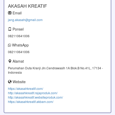
AKASAH KREATIF
Email
jang.akasah@gmail.com
Ponsel
082110641006
WhatsApp
082110641006
Alamat
Perumahan Duta Kranji Jln.Cendrawasih 1A Blok.B No.41L, 17134 -
Indonesia
Website
https://akasahkreatif.com/
http://akasahkreatif.rajaproduk.com/
http://akasahkreatif.websiteproduk.com/
https://akasahkreatif.akbam.com/