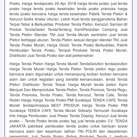
Posko, Harga tendaposko 24 Apr 2018 harga tenda posko jual tenda
posko harga tenda posko kesehatan tenda posko pramuka harga
tenda posko bencana harga tenda kesehatan Pabrik Tenda Pleton &
Kerucut Sedia Aneka Ukuran, Lebih Kuat‎ tenda sanggarutama Bahan
Terpal Tebal & Berkualitas. Produksi Tenda Pleton, Kerucut, Sarnavi dll
Produk TendaGaleri TendaTentang KamiPeralatan Camping Jual
Tenda Pleton Standar TNI Jual Tenda Murah‎ santrialim Jual tenda
Pleton berbagai ukuran. Tenda Pleton sesuai dengan standar TNI. Jual
Tenda Posko Murah, Harga Grosir Tenda Posko Berkualitas, Pabrik
Pembuatan Tenda Posko, Tempat Produksi Tenda Posko Murah,
Distributor Jual Tenda Posko dan alat perkemahan
Harga Tenda Pleton Harga Tenda Murah TendaSolution tendasolution
Harga Tenda Murah Harga Tenda Pleton Tenda pleton regu posko
bencana alam digunakan untuk menampung korban korban bencana
alam dan untuk kegiatan yang bersifat kemanusiaan, tenda Tenda
Pleton Distributor Tenda Terpal Harga Murah tenda pleton Kami
Menjual Dan Memproduksi Tenda Pleton, Tenda Promosi, Tenda Regu,
Tenda Pramuka, Tenda Posko, Tenda Kerucut, Tenda Cafe, Tenda
Roder Harga Harga Tenda Posko PMI Surabaya TENDA CAFE Tenda
Murah tendaprimajaya BEST PRODUK Harga Tenda Posko PMI
Surabaya TENDA CAFE Tenda Murah Sidoarjo Termurah Surabaya
Info Harga Pembuatan Jual Pesan Tenda Display, Kerucut Jual tenda
posko – Tenda Posko tenda posko tag jual tenda posko CV. TENDA
JAKARTA pabrikasi pembuatan tenda posko untuk bantuan sosial
bencana alam dan keperluan latihan TNI POLRI dan departemen
pemerintah Jual Tenda Posko Batam Produksi Tenda 1 medium