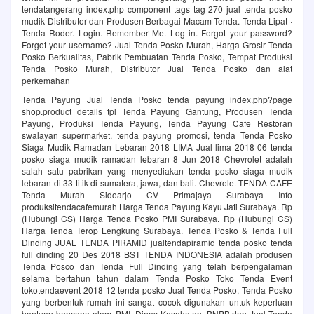
tendatangerang index.php component tags tag 270 jual tenda posko
mudik Distributor dan Produsen Berbagai Macam Tenda. Tenda Lipat ·
Tenda Roder. Login. Remember Me. Log in. Forgot your password?
Forgot your username? Jual Tenda Posko Murah, Harga Grosir Tenda
Posko Berkualitas, Pabrik Pembuatan Tenda Posko, Tempat Produksi
Tenda Posko Murah, Distributor Jual Tenda Posko dan alat
perkemahan
Tenda Payung Jual Tenda Posko tenda payung index.php?page
shop.product details tpl Tenda Payung Gantung, Produsen Tenda
Payung, Produksi Tenda Payung, Tenda Payung Cafe Restoran
swalayan supermarket, tenda payung promosi, tenda Tenda Posko
Siaga Mudik Ramadan Lebaran 2018 LIMA Jual lima 2018 06 tenda
posko siaga mudik ramadan lebaran 8 Jun 2018 Chevrolet adalah
salah satu pabrikan yang menyediakan tenda posko siaga mudik
lebaran di 33 titik di sumatera, jawa, dan bali. Chevrolet TENDA CAFE
Tenda Murah Sidoarjo CV Primajaya Surabaya Info
produksitendacafemurah Harga Tenda Payung Kayu Jati Surabaya. Rp
(Hubungi CS) Harga Tenda Posko PMI Surabaya. Rp (Hubungi CS)
Harga Tenda Terop Lengkung Surabaya. Tenda Posko & Tenda Full
Dinding JUAL TENDA PIRAMID jualtendapiramid tenda posko tenda
full dinding 20 Des 2018 BST TENDA INDONESIA adalah produsen
Tenda Posco dan Tenda Full Dinding yang telah berpengalaman
selama bertahun tahun dalam Tenda Posko Toko Tenda Event
tokotendaevent 2018 12 tenda posko Jual Tenda Posko, Tenda Posko
yang berbentuk rumah ini sangat cocok digunakan untuk keperluan
bantuan bencana alam, PMI, Dinas Kesehatan, BNPB dan Jual Tenda