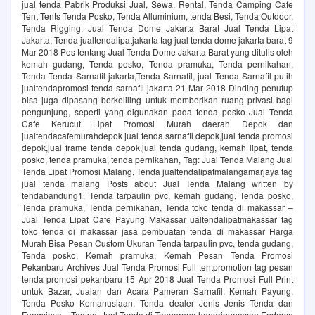
jual tenda Pabrik Produksi Jual, Sewa, Rental, Tenda Camping Cafe
Tent Tents Tenda Posko, Tenda Alluminium, tenda Besi, Tenda Outdoor,
Tenda Rigging, Jual Tenda Dome Jakarta Barat Jual Tenda Lipat
Jakarta, Tenda jualtendalipatjakarta tag jual tenda dome jakarta barat 9
Mar 2018 Pos tentang Jual Tenda Dome Jakarta Barat yang ditulis oleh
kemah gudang, Tenda posko, Tenda pramuka, Tenda pernikahan,
Tenda Tenda Sarnafil jakarta,Tenda Sarnafil, jual Tenda Sarnafil putih
jualtendapromosi tenda sarnafil jakarta 21 Mar 2018 Dinding penutup
bisa juga dipasang berkeliling untuk memberikan ruang privasi bagi
pengunjung, seperti yang digunakan pada tenda posko Jual Tenda
Cafe Kerucut Lipat Promosi Murah daerah Depok dan
jualtendacafemurahdepok jual tenda sarnafil depok,jual tenda promosi
depok,jual frame tenda depok,jual tenda gudang, kemah lipat, tenda
posko, tenda pramuka, tenda pernikahan, Tag: Jual Tenda Malang Jual
Tenda Lipat Promosi Malang, Tenda jualtendalipatmalangamarjaya tag
jual tenda malang Posts about Jual Tenda Malang written by
tendabandung1. Tenda tarpaulin pvc, kemah gudang, Tenda posko,
Tenda pramuka, Tenda pernikahan, Tenda toko tenda di makassar –
Jual Tenda Lipat Cafe Payung Makassar ualtendalipatmakassar tag
toko tenda di makassar jasa pembuatan tenda di makassar Harga
Murah Bisa Pesan Custom Ukuran Tenda tarpaulin pvc, tenda gudang,
Tenda posko, Kemah pramuka, Kemah Pesan Tenda Promosi
Pekanbaru Archives Jual Tenda Promosi Full tentpromotion tag pesan
tenda promosi pekanbaru 15 Apr 2018 Jual Tenda Promosi Full Print
untuk Bazar, Jualan dan Acara Pameran Sarnafil, Kemah Payung,
Tenda Posko Kemanusiaan, Tenda dealer Jenis Jenis Tenda dan
Fungsinya – Tempat Jual Tenda di Tangerang hendrigunawan Endorse