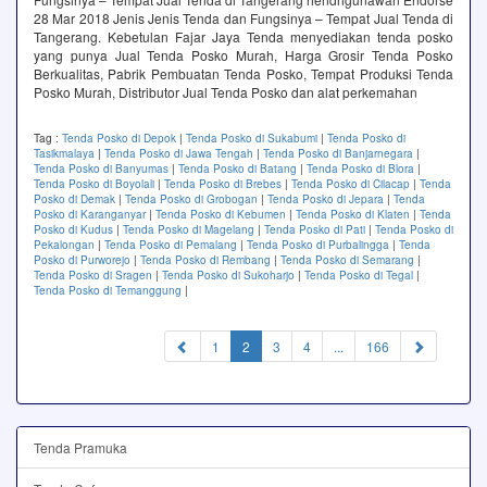
28 Mar 2018 Jenis Jenis Tenda dan Fungsinya – Tempat Jual Tenda di
Tangerang. Kebetulan Fajar Jaya Tenda menyediakan tenda posko
yang punya Jual Tenda Posko Murah, Harga Grosir Tenda Posko
Berkualitas, Pabrik Pembuatan Tenda Posko, Tempat Produksi Tenda
Posko Murah, Distributor Jual Tenda Posko dan alat perkemahan
Tag :
Tenda Posko di Depok
|
Tenda Posko di Sukabumi
|
Tenda Posko di
Tasikmalaya
|
Tenda Posko di Jawa Tengah
|
Tenda Posko di Banjarnegara
|
Tenda Posko di Banyumas
|
Tenda Posko di Batang
|
Tenda Posko di Blora
|
Tenda Posko di Boyolali
|
Tenda Posko di Brebes
|
Tenda Posko di Cilacap
|
Tenda
Posko di Demak
|
Tenda Posko di Grobogan
|
Tenda Posko di Jepara
|
Tenda
Posko di Karanganyar
|
Tenda Posko di Kebumen
|
Tenda Posko di Klaten
|
Tenda
Posko di Kudus
|
Tenda Posko di Magelang
|
Tenda Posko di Pati
|
Tenda Posko di
Pekalongan
|
Tenda Posko di Pemalang
|
Tenda Posko di Purbalingga
|
Tenda
Posko di Purworejo
|
Tenda Posko di Rembang
|
Tenda Posko di Semarang
|
Tenda Posko di Sragen
|
Tenda Posko di Sukoharjo
|
Tenda Posko di Tegal
|
Tenda Posko di Temanggung
|
(current)
1
2
3
4
...
166
Tenda Pramuka