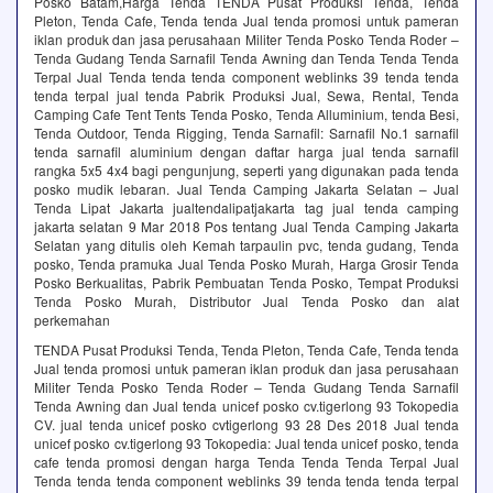
Posko Batam,Harga Tenda TENDA Pusat Produksi Tenda, Tenda
Pleton, Tenda Cafe, Tenda tenda Jual tenda promosi untuk pameran
iklan produk dan jasa perusahaan Militer Tenda Posko Tenda Roder –
Tenda Gudang Tenda Sarnafil Tenda Awning dan Tenda Tenda Tenda
Terpal Jual Tenda tenda tenda component weblinks 39 tenda tenda
tenda terpal jual tenda Pabrik Produksi Jual, Sewa, Rental, Tenda
Camping Cafe Tent Tents Tenda Posko, Tenda Alluminium, tenda Besi,
Tenda Outdoor, Tenda Rigging, Tenda Sarnafil: Sarnafil No.1 sarnafil
tenda sarnafil aluminium dengan daftar harga jual tenda sarnafil
rangka 5x5 4x4 bagi pengunjung, seperti yang digunakan pada tenda
posko mudik lebaran. Jual Tenda Camping Jakarta Selatan – Jual
Tenda Lipat Jakarta jualtendalipatjakarta tag jual tenda camping
jakarta selatan 9 Mar 2018 Pos tentang Jual Tenda Camping Jakarta
Selatan yang ditulis oleh Kemah tarpaulin pvc, tenda gudang, Tenda
posko, Tenda pramuka Jual Tenda Posko Murah, Harga Grosir Tenda
Posko Berkualitas, Pabrik Pembuatan Tenda Posko, Tempat Produksi
Tenda Posko Murah, Distributor Jual Tenda Posko dan alat
perkemahan
TENDA Pusat Produksi Tenda, Tenda Pleton, Tenda Cafe, Tenda tenda
Jual tenda promosi untuk pameran iklan produk dan jasa perusahaan
Militer Tenda Posko Tenda Roder – Tenda Gudang Tenda Sarnafil
Tenda Awning dan Jual tenda unicef posko cv.tigerlong 93 Tokopedia
CV. jual tenda unicef posko cvtigerlong 93 28 Des 2018 Jual tenda
unicef posko cv.tigerlong 93 Tokopedia: Jual tenda unicef posko, tenda
cafe tenda promosi dengan harga Tenda Tenda Tenda Terpal Jual
Tenda tenda tenda component weblinks 39 tenda tenda tenda terpal