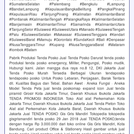
#SumateraSelatan #Palembang #Bengkulu #Lampung
#BandarLampung #KepulauanBangkaBelitung #PangkalPinang
#KepulauanRiau #TanjungPinang #Kalimatan #KalimantanBarat
#Pontianak #KalimantanTengah #PalangkaRaya #KalimantanSelatan
#Banjarmasin #KalimantanTimur #Samarinda #KalimantanUtara
#TanjungSelor #Sulawesi #SulawesiUtara #Manado #SulawesiTengah
#Palu #SulawesiSelatan #Makassar #SulawesiTenggara #Kendari
#SulawesiBarat #Mamuju #Gorontalo #SundaKecil #Bali #Denpasar
#NusaTenggaraTimur #Kupang #NusaTenggaraBarat #Mataram
#lombok #Batam
Pabrik Produksi Tenda Posko Jual Tenda Posko Darurat‎ tenda posko
Produksi tenda posko emergency, Militer, Pengungsi, Posko mudik.
Hubungi kami. Jalan mangga dua raya no.8 12, DKI Jakarta Jual
Tenda Posko Murah Tersedia Berbagai Ukuran tendaposko‎
tendaposko posko‎ Untuk Posko Lebaran, Penjagaan, Barak Tentara
dll. Kualitas Bagus dan Tebal. Bahan Awet · Aneka Fungsi · Aneka
Model Tenda Peta jual tenda poskomap expand icon Jual tenda
piramid Grosir Kota Jakarta Timur, Daerah Khusus Ibukota Jakarta
TENDA PROMOSI INDONESIA Toko Alat alat Perkemahan Kota
Jakarta Timur, Daerah Khusus Ibukota Jakarta Jual Tenda Pleton Toko
Alat alat Perkemahan Kota Jakarta Barat, Daerah Khusus Ibukota
Jakarta Jual TENDA POSKO Gis Gris Mandiri Tokopedia tokopedia
gisgrismandiri tenda posko 29 Jan 2018 Jual TENDA POSKO,tenda
dengan harga Rp 3.000.000 dari toko online Gis Gris Mandiri, Kota
Bandung. Cari product Office & Stationery Hasil gambar untuk jual
tenda posko Hasil gambar untuk jual tenda posko Hasil gambar untuk