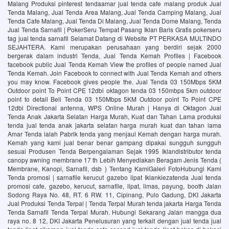
Malang Produksi pinterest tendaamar jual tenda cafe malang produk Jual
Tenda Malang, Jual Tenda Area Malang, Jual Tenda Camping Malang, Jual
Tenda Cafe Malang, Jual Tenda Di Malang, Jual Tenda Dome Malang, Tenda
Jual Tenda Sarnafil | PokerSeru Tempat Pasang Iklan Baris Gratis pokerseru
tag jual tenda sarnafil Selamat Datang di Website PT PERKASA MULTINDO
SEJAHTERA. Kami merupakan perusahaan yang berdiri sejak 2000
bergerak dalam industri Tenda, Jual Tenda Kemah Profiles | Facebook
facebook public Jual Tenda Kemah View the profiles of people named Jual
Tenda Kemah. Join Facebook to connect with Jual Tenda Kemah and others
you may know. Facebook gives people the. Jual Tenda 03 150Mbps 5KM
Outdoor point To Point CPE 12dbi oktagon tenda 03 150mbps 5km outdoor
point to detail Beli Tenda 03 150Mbps 5KM Outdoor point To Point CPE
12dbi Directional antenna, WPS Online Murah | Hanya di Oktagon Jual
Tenda Anak Jakarta Selatan Harga Murah, Kuat dan Tahan Lama produksi
tenda jual tenda anak jakarta selatan harga murah kuat dan tahan lama
Amar Tenda ialah Pabrik tenda yang menjaul Kemah dengan harga murah.
Kemah yang kami jual benar benar gampang dipakai sungguh sungguh
sesuai Produsen Tenda Berpengalaman Sejak 1995‎ Iklandistributor tenda
canopy awning membrane 17 th Lebih Menyediakan Beragam Jenis Tenda (
Membrane, Kanopi, Sarnafil, dsb ) Tentang KamiGaleri FotoHubungi Kami
Tenda promosi | sarnafile kerucut gazebo lipat‎ Iklankiezatenda Jual tenda
promosi cafe, gazebo, kerucut, sarnafile, lipat, limas, payung, booth Jalan
Sodong Raya No. 48, RT. 6 RW. 11, Cipinang, Pulo Gadung, DKI Jakarta
Jual Produksi Tenda Terpal | Tenda Terpal Murah‎ tenda jakarta Harga Tenda
Tenda Sarnafil Tenda Terpal Murah. Hubungi Sekarang Jalan mangga dua
raya no. 8 12, DKI Jakarta Penelusuran yang terkait dengan jual tenda jual