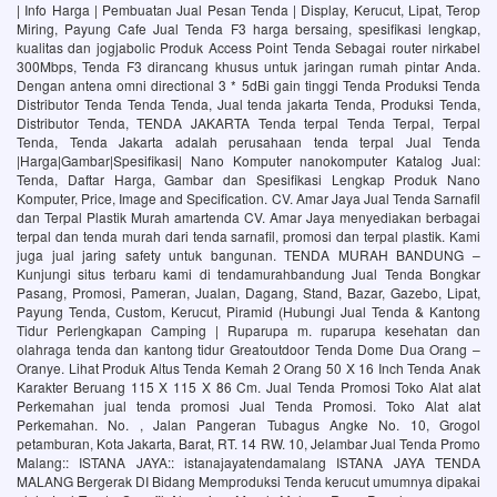
| Info Harga | Pembuatan Jual Pesan Tenda | Display, Kerucut, Lipat, Terop
Miring, Payung Cafe Jual Tenda F3 harga bersaing, spesifikasi lengkap,
kualitas dan jogjabolic Produk Access Point Tenda Sebagai router nirkabel
300Mbps, Tenda F3 dirancang khusus untuk jaringan rumah pintar Anda.
Dengan antena omni directional 3 * 5dBi gain tinggi Tenda Produksi Tenda
Distributor Tenda Tenda Tenda, Jual tenda jakarta Tenda, Produksi Tenda,
Distributor Tenda, TENDA JAKARTA Tenda terpal Tenda Terpal, Terpal
Tenda, Tenda Jakarta adalah perusahaan tenda terpal Jual Tenda
|Harga|Gambar|Spesifikasi| Nano Komputer nanokomputer Katalog Jual:
Tenda, Daftar Harga, Gambar dan Spesifikasi Lengkap Produk Nano
Komputer, Price, Image and Specification. CV. Amar Jaya Jual Tenda Sarnafil
dan Terpal Plastik Murah amartenda CV. Amar Jaya menyediakan berbagai
terpal dan tenda murah dari tenda sarnafil, promosi dan terpal plastik. Kami
juga jual jaring safety untuk bangunan. TENDA MURAH BANDUNG –
Kunjungi situs terbaru kami di tendamurahbandung Jual Tenda Bongkar
Pasang, Promosi, Pameran, Jualan, Dagang, Stand, Bazar, Gazebo, Lipat,
Payung Tenda, Custom, Kerucut, Piramid (Hubungi Jual Tenda & Kantong
Tidur Perlengkapan Camping | Ruparupa m. ruparupa kesehatan dan
olahraga tenda dan kantong tidur Greatoutdoor Tenda Dome Dua Orang –
Oranye. Lihat Produk Altus Tenda Kemah 2 Orang 50 X 16 Inch Tenda Anak
Karakter Beruang 115 X 115 X 86 Cm. Jual Tenda Promosi Toko Alat alat
Perkemahan jual tenda promosi Jual Tenda Promosi. Toko Alat alat
Perkemahan. No. , Jalan Pangeran Tubagus Angke No. 10, Grogol
petamburan, Kota Jakarta, Barat, RT. 14 RW. 10, Jelambar Jual Tenda Promo
Malang:: ISTANA JAYA:: istanajayatendamalang ISTANA JAYA TENDA
MALANG Bergerak DI Bidang Memproduksi Tenda kerucut umumnya dipakai