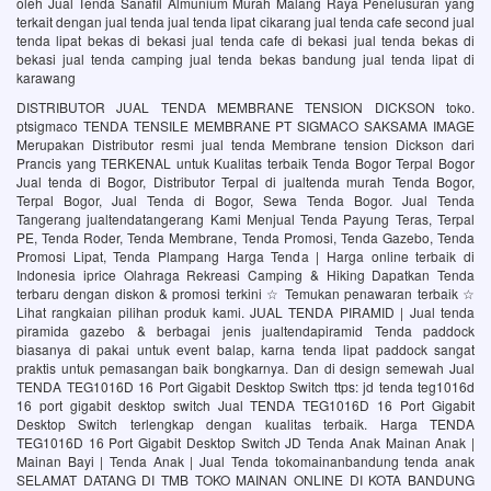
oleh Jual Tenda Sanafil Almunium Murah Malang Raya Penelusuran yang
terkait dengan jual tenda jual tenda lipat cikarang jual tenda cafe second jual
tenda lipat bekas di bekasi jual tenda cafe di bekasi jual tenda bekas di
bekasi jual tenda camping jual tenda bekas bandung jual tenda lipat di
karawang
DISTRIBUTOR JUAL TENDA MEMBRANE TENSION DICKSON toko.
ptsigmaco TENDA TENSILE MEMBRANE PT SIGMACO SAKSAMA IMAGE
Merupakan Distributor resmi jual tenda Membrane tension Dickson dari
Prancis yang TERKENAL untuk Kualitas terbaik Tenda Bogor Terpal Bogor
Jual tenda di Bogor, Distributor Terpal di jualtenda murah Tenda Bogor,
Terpal Bogor, Jual Tenda di Bogor, Sewa Tenda Bogor. Jual Tenda
Tangerang jualtendatangerang Kami Menjual Tenda Payung Teras, Terpal
PE, Tenda Roder, Tenda Membrane, Tenda Promosi, Tenda Gazebo, Tenda
Promosi Lipat, Tenda Plampang Harga Tenda | Harga online terbaik di
Indonesia iprice Olahraga Rekreasi Camping & Hiking Dapatkan Tenda
terbaru dengan diskon & promosi terkini ☆ Temukan penawaran terbaik ☆
Lihat rangkaian pilihan produk kami. JUAL TENDA PIRAMID | Jual tenda
piramida gazebo & berbagai jenis jualtendapiramid Tenda paddock
biasanya di pakai untuk event balap, karna tenda lipat paddock sangat
praktis untuk pemasangan baik bongkarnya. Dan di design semewah Jual
TENDA TEG1016D 16 Port Gigabit Desktop Switch ttps: jd tenda teg1016d
16 port gigabit desktop switch Jual TENDA TEG1016D 16 Port Gigabit
Desktop Switch terlengkap dengan kualitas terbaik. Harga TENDA
TEG1016D 16 Port Gigabit Desktop Switch JD Tenda Anak Mainan Anak |
Mainan Bayi | Tenda Anak | Jual Tenda tokomainanbandung tenda anak
SELAMAT DATANG DI TMB TOKO MAINAN ONLINE DI KOTA BANDUNG