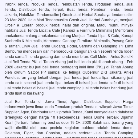
Pabrik Tenda, Produksi Tenda, Pembuatan Tenda, Produsen Tenda, Jual
Tenda, Distributor Tenda, Terpal, Buat Tenda, Pembuat Tenda, Tenda
Jakarta, HalalMart Tendamuslim | Grosir Jual Herbal Surabaya tendamuslim
23 Mar 2020 HalalMart Tendamuslim Grosir Jual Herbal Surabaya, menjual
Grosir & Eceran produk herbal halal dan original. Madu murni, minyak
habbats Jual Tenda Lipat & Cafe | Kanopi & Furniture Minimalis | Membrane
anekatendamalang anekatendamalang Menjual Tenda Lipat & Cafe, Kanopi
Sunbrella & Minimalis, Membrane Canopy, Furniture Minimalis, Payung Cafe
& Taman. LIMA Jual Tenda Gudang, Roder, Sarnafil dan Glamping. PT Lima
Sempurna mendesain dan memproduksi bangunan kain seperti tenda roder,
tenda sarnafil, tenda gudang dan tenda membran. Call Metro | Anies Selidiki
Jual Beli Tenda PKL di Tanah Abang jual beli tenda pkl di tanah abang 1 Feb
2020 Jakarta: Isu jual beli tenda pedagang kaki lima (PKL) di Tanah Abang
oleh oknum Satpol PP sampai ke telinga Gubernur DKI Jakarta Anies
Penelusuran yang terkait dengan jual tenda jual tenda lipat cikarang jual
tenda cafe second jual tenda lipat bekas di bekasi jual tenda cafe di bekasi
jual tenda bekas di bekasi jual tenda camping jual tenda bekas bandung jual
tenda lipat di karawang
Jual Beli Tenda di Jawa Timur, Agen, Distributor, Supplier, Harga
indonetwork jawa timur tenda Temukan produk Tenda di wilayah Jawa Timur.
Supplier, Agen, Distributor untuk produk Tenda, Kami menyediakan database
terlengkap dengan harga 10 Rekomendasi Tenda Dome Terbaik Dijamin
Kuat! (Terbaru Tahun my best outdoor 19 Okt 2020 Salah satu barang yang
wajib dimiliki oleh para pecinta kegiatan outdoor adalah tenda dome.
Coleman, Eiger, dan Consina, adalah sederet Jual Tenda Camping
Monodome Bestway – Dafia Lolita – Medium jual tenda camping monodome