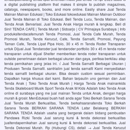
a digital publishing platform that makes it simple to publish magazines,
catalogs, newspapers, books, and more online. Easily share Jual Tenda
Mainan Mainan Edukasi | Toko Edukasi tokoedukasi Mainan Mainan Outdoor
Jual Tenda Mainan di Toko Edukasi. Beli Tenda Lucu, Tenda Mainan, dan
Tenda Anak Bervariasi. Jual Tenda Anak Harga murah & lengkap. Beli di
Sini! TENDA CAFE | Tenda Murah | Sidoarjo | CV Primajaya Surabaya | Info
produksitendacafemurah Tenda Promosi, Jual Tenda Cafe Murah, Tenda
Promosi Murah, Tenda Kerucut, Cafe, Tenda Sarnafil, Promosi, Payung
Taman Cafe, Tenda Lipat Pipa Holo, 30 x 45 m Tenda Roder Transparan
untuk Dijual Jual Tendaroder jual tendaroder portfolio 30 x 45 m tenda roder
transparan untuk dijual Shelter memberikan tenda roder transparan untuk
outside penerimaan dalam berbagai ukuran dan gaya, periksa berkilau atap
tenda pernikahan yang jelas ini. √ Jual Tenda Sarnafil Berbagai Ukuran |
Produsen Tenda Sarnafil. santrialim jual tenda sarnafil Kami menyediakan
tenda sarnafil berbagai ukuran. BIsa desain custom sesuai permintaan.
Dapatkan harga khusus dari kami. Bahan tarpaulin uno german dan Jual
Tenda Anak | Toko Tenda Anak Murah | Harga Tenda Anak mainankids
Tenda Skateboard Musik Sport Tenda Anak M Kids Adalah toko Tenda Anak
online di surabaya yang me jual mainan Tenda untuk Anak, dengan harga
murah & grosir. MenEdukasi buah hati anda agar Toko Berkah Sarana Tenda
Jual Tenda Murah Berkualitas, Tenda berkahsaranatenda Toko Berkah
Sarana Tenda BERKAH SARANA TENDA Latar Belakang BERKAH
SARANA TENDA Adalah usaha yang bergerak dalam bidang pembuatan
Pandawa Rizki Tenda Jual sarung kursi & tenda dekorasi berkualitas
jualtendapernikahan Jual sarung kursi & tenda dekorasi berkualitas. Jual
Tenda Dekorasi Murah. Rp (Hubungi CS). detail → Jual Tenda Kerucut