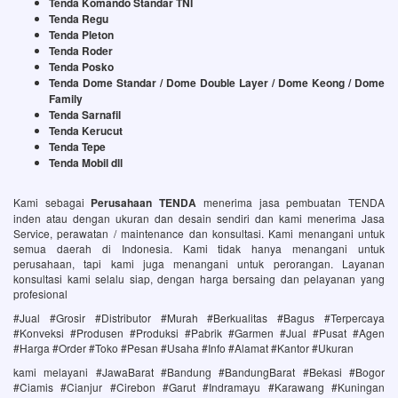
Tenda Komando Standar TNI
Tenda Regu
Tenda Pleton
Tenda Roder
Tenda Posko
Tenda Dome Standar / Dome Double Layer / Dome Keong / Dome
Family
Tenda Sarnafil
Tenda Kerucut
Tenda Tepe
Tenda Mobil dll
Kami sebagai
Perusahaan TENDA
menerima jasa pembuatan TENDA
inden atau dengan ukuran dan desain sendiri dan kami menerima Jasa
Service, perawatan / maintenance dan konsultasi. Kami menangani untuk
semua daerah di Indonesia. Kami tidak hanya menangani untuk
perusahaan, tapi kami juga menangani untuk perorangan. Layanan
konsultasi kami selalu siap, dengan harga bersaing dan pelayanan yang
profesional
#Jual #Grosir #Distributor #Murah #Berkualitas #Bagus #Terpercaya
#Konveksi #Produsen #Produksi #Pabrik #Garmen #Jual #Pusat #Agen
#Harga #Order #Toko #Pesan #Usaha #Info #Alamat #Kantor #Ukuran
kami melayani #JawaBarat #Bandung #BandungBarat #Bekasi #Bogor
#Ciamis #Cianjur #Cirebon #Garut #Indramayu #Karawang #Kuningan