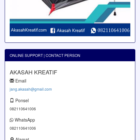
ONLINE SUPPORT | CONTACT PERSON
AKASAH KREATIF
Email
jang.akasah@gmail.com
Ponsel
082110641006
WhatsApp
082110641006
Alamat