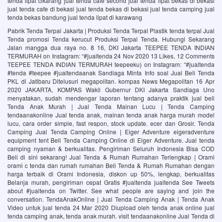
tenda lipat cikarang jual tenda cafe second jual tenda lipat bekas di bekasi
jual tenda cafe di bekasi jual tenda bekas di bekasi jual tenda camping jual
tenda bekas bandung jual tenda lipat di karawang
Pabrik Tenda Terpal Jakarta | Produksi Tenda Terpal Plastik‎ tenda terpal Jual
Tenda promosi Tenda kerucut Produksi Terpal Tenda. Hubungi Sekarang
Jalan mangga dua raya no. 8 16, DKI Jakarta TEEPEE TENDA INDIAN
TERMURAH on Instagram: “#jualtenda 24 Nov 2020 13 Likes, 12 Comments
TEEPEE TENDA INDIAN TERMURAH teepeeku) on Instagram: “#jualtenda
#tenda #teepee #jualtendaanak Sandiaga Minta Info soal Jual Beli Tenda
PKL di Jatibaru Ditelusuri megapolitan. kompas News Megapolitan 16 Apr
2020 JAKARTA, KOMPAS Wakil Gubernur DKI Jakarta Sandiaga Uno
menyatakan, sudah mendengar laporan tentang adanya praktik jual beli
Tenda Anak Murah | Jual Tenda Mainan Lucu | Tenda Camping
tendaanakonline Jual tenda anak, mainan tenda anak harga murah model
lucu, cara order simple, fast respon, stock update. ecer dan Grosir. Tenda
Camping Jual Tenda Camping Online | Eiger Adventure eigeradventure
equipment tent Beli Tenda Camping Online di Eiger Adventure. Jual tenda
camping nyaman & berkualitas. Pengiriman Seluruh Indonesia Bisa COD
Beli di sini sekarang! Jual Tenda & Rumah Rumahan Terlengkap | Orami
orami c tenda dan rumah rumahan Beli Tenda & Rumah Rumahan dengan
harga terbaik di Orami Indonesia, diskon up 50%, lengkap, berkualitas
Belanja murah, pengiriman cepat Gratis #jualtenda jualtenda See Tweets
about #jualtenda on Twitter. See what people are saying and join the
conversation. TendaAnakOnline | Jual Tenda Camping Anak | Tenda Anak
Video untuk jual tenda 24 Mar 2020 Diupload oleh tenda anak online jual
tenda camping anak, tenda anak murah. visit tendaanakonline Jual Tenda di