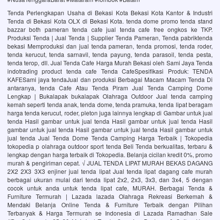
Tenda Perlengkapan Usaha di Bekasi Kota Bekasi Kota Kantor & Industri
Tenda di Bekasi Kota OLX di Bekasi Kota. tenda dome promo tenda stand
bazzar both pameran tenda cafe jual tenda cafe free ongkos ke TKP.
Produksi Tenda | Jual Tenda | Supplier Tenda Pameran, Tenda pabriktenda
bekasi Memproduksi dan jual tenda pameran, tenda promosi, tenda roder,
tenda kerucut, tenda sarnavil, tenda payung, tenda parasoil, tenda pesta,
tenda terop, dll. Jual Tenda Cafe Harga Murah Bekasi oleh Sami Jaya Tenda
indotrading product tenda cafe Tenda CafeSpesifikasi Produk: TENDA
KAFESami jaya tendaJual dan produksi Berbagai Macam Macam Tenda Di
antaranya, tenda Cafe Atau Tenda Piram Jual Tenda Camping Dome
Lengkap | Bukalapak bukalapak Olahraga Outdoor Jual tenda camping
kemah seperti tenda anak, tenda dome, tenda pramuka, tenda lipat beragam
harga tenda kerucut, roder, pleton juga lainnya lengkap di Gambar untuk jual
tenda Hasil gambar untuk jual tenda Hasil gambar untuk jual tenda Hasil
gambar untuk jual tenda Hasil gambar untuk jual tenda Hasil gambar untuk
jual tenda Jual Tenda Dome Tenda Camping Harga Terbaik | Tokopedia
tokopedia p olahraga outdoor sport tenda Beli Tenda berkualitas, terbaru &
lengkap dengan harga terbaik di Tokopedia. Belanja cicilan kredit 0%, promo
murah & pengiriman cepat. √ JUAL TENDA LIPAT MURAH BEKAS DAGANG
2X2 2X3 3X3 enjiner jual tenda lipat Jual tenda lipat dagang cafe murah
berbagai ukuran mulai dari tenda lipat 2x2, 2x3, 3x3, dan 3x4, 5 dengan
cocok untuk anda untuk tenda lipat cafe, MURAH. Berbagai Tenda &
Furniture Termurah | Lazada lazada Olahraga Rekreasi Berkemah &
Mendaki Belanja Online Tenda & Furniture Terbaik dengan Pilihan
Terbanyak & Harga Termurah se Indonesia di Lazada Ramadhan Sale