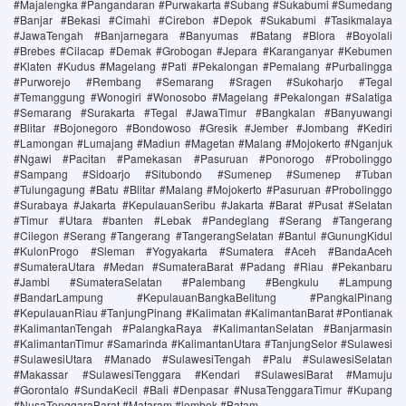
#Majalengka #Pangandaran #Purwakarta #Subang #Sukabumi #Sumedang
#Banjar #Bekasi #Cimahi #Cirebon #Depok #Sukabumi #Tasikmalaya
#JawaTengah #Banjarnegara #Banyumas #Batang #Blora #Boyolali
#Brebes #Cilacap #Demak #Grobogan #Jepara #Karanganyar #Kebumen
#Klaten #Kudus #Magelang #Pati #Pekalongan #Pemalang #Purbalingga
#Purworejo #Rembang #Semarang #Sragen #Sukoharjo #Tegal
#Temanggung #Wonogiri #Wonosobo #Magelang #Pekalongan #Salatiga
#Semarang #Surakarta #Tegal #JawaTimur #Bangkalan #Banyuwangi
#Blitar #Bojonegoro #Bondowoso #Gresik #Jember #Jombang #Kediri
#Lamongan #Lumajang #Madiun #Magetan #Malang #Mojokerto #Nganjuk
#Ngawi #Pacitan #Pamekasan #Pasuruan #Ponorogo #Probolinggo
#Sampang #Sidoarjo #Situbondo #Sumenep #Sumenep #Tuban
#Tulungagung #Batu #Blitar #Malang #Mojokerto #Pasuruan #Probolinggo
#Surabaya #Jakarta #KepulauanSeribu #Jakarta #Barat #Pusat #Selatan
#Timur #Utara #banten #Lebak #Pandeglang #Serang #Tangerang
#Cilegon #Serang #Tangerang #TangerangSelatan #Bantul #GunungKidul
#KulonProgo #Sleman #Yogyakarta #Sumatera #Aceh #BandaAceh
#SumateraUtara #Medan #SumateraBarat #Padang #Riau #Pekanbaru
#Jambi #SumateraSelatan #Palembang #Bengkulu #Lampung
#BandarLampung #KepulauanBangkaBelitung #PangkalPinang
#KepulauanRiau #TanjungPinang #Kalimatan #KalimantanBarat #Pontianak
#KalimantanTengah #PalangkaRaya #KalimantanSelatan #Banjarmasin
#KalimantanTimur #Samarinda #KalimantanUtara #TanjungSelor #Sulawesi
#SulawesiUtara #Manado #SulawesiTengah #Palu #SulawesiSelatan
#Makassar #SulawesiTenggara #Kendari #SulawesiBarat #Mamuju
#Gorontalo #SundaKecil #Bali #Denpasar #NusaTenggaraTimur #Kupang
#NusaTenggaraBarat #Mataram #lombok #Batam