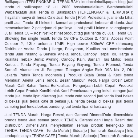
Balikpapan (TERLENGKAP & TERMURAH) tendacafebalikpapan blog jual
tenda di balikpapan 12 Jul 2020 Assalamualaikum Warahmatullahi
Wabarakatuh Jual Tenda di Balikpapan (TERLENGKAP & TERMURAH)
Insyallah hanya di Tenda Cafe Jual Tenda | Profil Profesional jual tenda Lihat
profil Jual Tenda di LinkedIn, komunitas profesional terbesar di dunia. Jual
mencantumkan 2 pekerjaan di profilnya. Lihat profil LinkedIn selengkapnya
Jual Tenda O3 – Kost Net kost net product tag jual tenda o3 Jual Tenda O3.
Showing the single result. Tenda O3 CPE Outdoor 2, 4Ghz. Access Point
Outdoor 2, 4Ghz antenna 12dBi High power 800mW CPE dirancang
Distributor Aneka Tenda | Harga, Pelayanan, Kualitas no1‎ membranindo
tenda‎ Jual Pasang & Service Aneka Tenda, Canopy, Terpal, dll. Harga &
Kualitas Terbaik Jenis: Awning, Canopy, Kain, Sarnafil, Tas Motor, Tenda
Kerucut, Tenda Payung, Tenda Payung Gayung, Tenda Promosi, Tenda
Sarnafil Alumunium Jl. Pangeran Tubagus Angke Blok D9A No. 2, DKI
Jakarta‎ Pabrik Tenda Indonesia | Produksi Skala Besar & Kecil‎ tenda
Membuat Aneka Jenis Tenda, Besar Maupun Kecil. Harga Grosir Lebih
Murah. Call! Bahan Tenda Berkualitas · Pengerjaan Lebih Cepat · Produksi
Lebih Cepat Produk KamiKontak Kami Penelusuran yang terkait dengan jual
tenda jual tenda lipat cikarang jual tenda cafe second jual tenda lipat bekas
di bekasi jual tenda cafe di bekasi jual tenda bekas di bekasi jual tenda
camping jual tenda bekas bandung jual tenda lipat di karawang
Jual TENDA Murah, Harga Resmi, dan Garansi DimensiData dimensidata
brands tenda Jual semua produk TENDA. Garansi dan Harga Resmi dari
Distributor. DimensiData menyediakan semua produk terlengkap dari
TENDA. TENDA CAFE | Tenda Murah | Sidoarjo | Termurah Surabaya | Info
tendaprimajaya TENDA CAFE | Tenda Murah | Sidoarjo | Termurah Surabaya