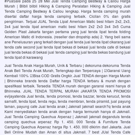
#PuaSale pada 25 28 Mei Jual Tenda Camping Bestway & Cailou Harga
Murah | Blibli blibli Hiking & Camping Peralatan Hiking & Camping Jual
Tenda Camping Bestway & Cailou lengkap. Harga tenda camping murah
disertai daftar harga tenda camping terbaik. Cicilan 0% dan gratis
pengiriman. Terjual JUAL Tenda Lipat American Matic besi hitam 2x2, 2x3,
3x4 jual tenda lipat american matic besi hitam 2x2 2x3 3x4 3x5 Cuma
Golden Plast Jakarta tangan pertama yang jual tenda lipat tenda folding
American Matic di Indonesia. (reseller dan dropship ada) 2. Yang beli sama
ane Penelusuran yang terkait dengan jual tenda jual tenda lipat cikarang jual
tenda cafe second jual tenda lipat bekas di bekasi jual tenda cafe di bekasi
jual tenda bekas di bekasi jual tenda camping jual tenda bekas bandung jual
tenda lipat di karawang
Jual Tenda Anak Harga Murah, Unik & Terbaru | dekoruma dekoruma Tenda
Anak Beli Tenda Anak Murah, Terlengkap dan Terpercaya | ☑Garansi Uang
Kembali 100% ☑Bisa COD Gratis Ongkir. Jual TENDA dengan Harga Murah
| Bhinneka brands tenda Daftar harga TENDA terbaru & murah dengan
spesifikasi terbaik. Tersedia TENDA murah dengan garansi resmi hanya di
Bhinneka. JUAL TENDA TERPAL MURAH JAKARTA TENDA PROMOSI
evijayatenda Jual tenda, tenda promosi, tenda bazzar, tenda kerucut, tenda
sarnafil, tenda lipat, tenda regu, tenda membran, tenda piramid, jual payung
taman, payung cafe Jual tenda anak | Jakmall jakmall search?q tenda anak
Kami menyediakan tenda anak dengan harga termurah hanya di Jakmall.
Jual Tenda Camping Quechua Arpenaz | Jakmall jakmall deganduls tenda
camping quechua arpenaz Rp 1. 450. 000 Tenda & Furniture Tenda
Camping Quechua Arpenaz harga Rp 1. 450. 000 dikirim dari Jakarta. Jual
Beli Online Mudah dan Aman di situs Jakmall. 7 best JUal Tenda Cafe