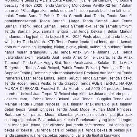
bestway 14 Nov 2020 Tenda Camping Monodome Pavillo X2 Tent *Bahan
tahan air *Bisa digunakan untuk outdoor *Include pasak besi dan tali temali
untuk Tenda Sarnafil Pabrik Tenda Sarnafil Jual Tenda, Tenda Sarnafil
pabriktendasarnafil Tenda Sarnafil, Harga Tenda Sarnafil, Jual Tenda
Sarnafil, Pabrik Tenda Sarnafil, Tenda Sarnafil 4x4, Tenda sarnafil 3mx3m,
Tenda Sarnafil 5x5, sarnafil tentara jual tenda bekasi | Sekar Mandiri
tendamurah tag jual tenda bekasi 5 Mar 2020 Posts about jual tenda bekasi
written by Tenda Murah. KTD Tenda Dome tenda Jual tenda dome kemah
dom dum camping, kemping, hiking, picnic, piknik, outbound, outdoor. Daftar
harga murah terjangkau. Jual Tenda Anak Online Jakarta, Jual Tenda
jualtendaanakonlinejakarta Jual Tenda Anak Online Jakarta, Tenda Anak
Termurah, Tenda Anak Angry Bird, Tenda Anak Jakarta Selatan, Tenda Anak
Tangerang, Tenda Anak Bekasi, Pabrik Tenda Bekasi | Produsen Tenda |
Supplier Tenda | Rohman tenda rohmanbekasi Produksi dan Menjual Tenda
Pameran Bazar, Tenda Limas, Tenda Kerucut, Tenda Sarnavil, Tenda Posko,
Tenda Roder, Tenda Pesta, Tenda Gazebo, Tenda AGEN TERPAL HARGA
MURAH DI BEKASI: Produksi Tenda Murah terpal 2020 02 produksi tenda
murah di bekasi Jual Terpal Di Bekasi siap kirim ke Jakarta: Jakarta pusat,
Jakarta utara, . Pabrik Tenda Bekasi | Jual Tenda | Supplier Tenda Jual
Mainan Tenda Rumah Princess | jual mainan anak murah di jual mainan
detail tenda rumah princess Tenda Anak Model Rumah Motif Princess.
Berbahan kain parasit. Mudah dikembangkan dan mudah dilipat jika tidak
sedang digunakan. Bisa untuk anak main Penelusuran yang terkait dengan
jual tenda jual tenda lipat cikarang jual tenda cafe second jual tenda lipat
bekas di bekasi jual tenda cafe di bekasi jual tenda bekas di bekasi jual
tenda camping jual tenda bekas bandung jual tenda lipat di karawang