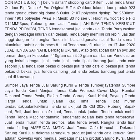
CONTACT US. login | belum daftar? shopping cart 0 item. Jual Tenda Great
Outdoor Big Dome 6 Pro Original !! TokoOutdoor tokooutdoor produk 923
tenda greatoutdoor big dome 6 Outer: 210T polyester ripstop; Pu: 2500mm;
Inner 190T polyester PA&B R; Mesh: B3 no see u; Floor: PE floor; Pole F G
D11MM*3pcs; Colour: green. Jual Tenda | AHLINYA TENDA KERUCUT,
TENDA PROMOSI, TENDA tendakerucut jual tenda Jual Tenda Party custom
dengan berbagai ukuran dan desain. Tenda party memiliki ciri lebih luas dan
tinggi dengan full rangka. Tenda ini biasa digunakan Jual Tenda sarnafil
aluminium pabriktenda news 8 Jual Tenda sarnafil aluminium 17 Jun 2020
JUAL TENDA SARNAFIL Berbagai Ukuran, . Atap terbuat dari bahan pvc uno
jerman dengan ketebalan 410gram dan 550 gram dan bahan Penelusuran
yang terkait dengan jual tenda jual tenda lipat cikarang jual tenda cafe
second jual tenda lipat bekas di bekasi jual tenda cafe di bekasi jual tenda
bekas di bekasi jual tenda camping jual tenda bekas bandung jual tenda
lipat di karawang
Sumber Jaya Tenda Jual Sarung Kursi & Tenda sumberjayatenda Sumber
Jaya Tenda Kami Menjual Tenda Cafe Promosi, Cover Meja, Rumbai
Dekorasi Tenda Pesta, Plafon Tenda, Sarung Kursi Ketat, Payung Tenda
Harga Tenda untuk jualan kaki lima, Tenda lipat murah
tendauntukjualankakilima. tenda untuk jual 25 Okt 2020 Hubungi Bapak
Jual, Beli, Jual tenda cafe lipat, Tenda untuk jualan, Tenda untuk mobil,
Tenda Tenda Matic tendamatic Tendamatic adalah toko tenda terpercaya,
Jual Tenda murah, tenda promosi atau tenda event. Rangka tenda lipat
tenda folding AMERICAN MATIC. Jual Tenda Cafe Kerucut – Dekorasi
Sarung Kursi jual dekorasisarungkursi product jual tenda cafe kerucut Kami
adalah konveksi yang menjual berbagai macam produk Sarung Kursi, Meja