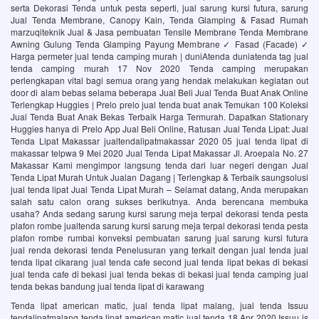
serta Dekorasi Tenda untuk pesta seperti, jual sarung kursi futura, sarung
Jual Tenda Membrane, Canopy Kain, Tenda Glamping & Fasad Rumah
marzuqiteknik Jual & Jasa pembuatan Tensile Membrane Tenda Membrane
Awning Gulung Tenda Glamping Payung Membrane ✓ Fasad (Facade) ✓
Harga permeter jual tenda camping murah | duniAtenda duniatenda tag jual
tenda camping murah 17 Nov 2020 Tenda camping merupakan
perlengkapan vital bagi semua orang yang hendak melakukan kegiatan out
door di alam bebas selama beberapa Jual Beli Jual Tenda Buat Anak Online
Terlengkap Huggies | Prelo prelo jual tenda buat anak Temukan 100 Koleksi
Jual Tenda Buat Anak Bekas Terbaik Harga Termurah. Dapatkan Stationary
Huggies hanya di Prelo App Jual Beli Online, Ratusan Jual Tenda Lipat: Jual
Tenda Lipat Makassar jualtendalipatmakassar 2020 05 jual tenda lipat di
makassar telpwa 9 Mei 2020 Jual Tenda Lipat Makassar Jl. Aroepala No. 27
Makassar Kami mengimpor langsung tenda dari luar negeri dengan Jual
Tenda Lipat Murah Untuk Jualan Dagang | Terlengkap & Terbaik saungsolusi
jual tenda lipat Jual Tenda Lipat Murah – Selamat datang, Anda merupakan
salah satu calon orang sukses berikutnya. Anda berencana membuka
usaha? Anda sedang sarung kursi sarung meja terpal dekorasi tenda pesta
plafon rombe jualtenda sarung kursi sarung meja terpal dekorasi tenda pesta
plafon rombe rumbai konveksi pembuatan sarung jual sarung kursi futura
jual renda dekorasi tenda Penelusuran yang terkait dengan jual tenda jual
tenda lipat cikarang jual tenda cafe second jual tenda lipat bekas di bekasi
jual tenda cafe di bekasi jual tenda bekas di bekasi jual tenda camping jual
tenda bekas bandung jual tenda lipat di karawang
Tenda lipat american matic, jual tenda lipat malang, jual tenda Issuu
tendalipatmalang tenda lipat american matic jual tenda 18 Apr 2020 Issuu is