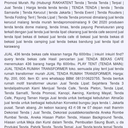
Promosi Murah. Rp (Hubungi RAKHATENT Tenda | Tenda Tenda | Terpal |
Jual Tenda | Harga tenda tenda tenda | TENDA TENDA | tenda | Tenda
Sarnavile | Tenda Kerucut | tenda Jakarta | Tenda Event | Tenda Rouders |
Tenda Folding Tent | Tenda Lipat | Tenda Tenda promosi dimalang jual tenda
kerucut malang tenda murah tendapromosimalang 9 Okt 2020 produsen
tenda tenda dome malang, tenda limas, tenda payung Penelusuran yang
terkait dengan jual tenda jual tenda lipat cikarang jual tenda cafe second jual
tenda lipat bekas di bekasi jual tenda cafe di bekasi jual tenda bekas di
bekasi jual tenda camping jual tenda bekas bandung jual tenda lipat di
karawang
JUAL 436 tenda bekas cafe kisaran harga Rp 600ribu | inkuiri inkuiri find?
query tenda bekas cafe Hasil pencarian jual TENDA BEKAS CAFE
menemukan 436 barang harga Rp 600ribu. PLAY TENT (TENDA MAIN):
JUAL TENDA RUMAH TRANSFORMER toko. semuada play tent jual tenda
rumah transformer murah JUAL TENDA RUMAH TRANSFORMER. Harga:
Rp. 200, 000. Item ID: sms whatsapp BBM: 081310623755. Tenda bentuk
rumah motif transformer ukuran Jual Tenda Lipat: Sejahtera Tenda 3
tendalipatmurah Kami Menjual Tenda Cafe, Tenda Pleton, Tenda Lipat,
Tenda Sarnafil, Tenda Promosi, Kanopi, Awning, Kantong Mayat, Tenda
Cafe, Payung Taman Harga Jual tenda untuk berbagai kebutuhan AtmaGo
jual tenda untuk berbagai kebutuhan Konveksi bungsu jaya tenda l. Jakarta
pusat. Tanah abang. Jln kebon kacang 43 rt 08 rw 07 depan mall thamrin
Dekorasi Tenda | Jual Tenda, Dekorasi pusatdekorasitenda Aneka Rombe
Rumbai Tenda, Aneka Hiasan Plafon Tenda, Hiasan Background Tenda,
Hiasan untuk Meja dan Kursi dalam Tenda, Pembuatan Saung Buah, u da
Produksi Tenda, Pabrik Tenda, Tenda Terpal, Jual Tenda tenda terpal Tenda,