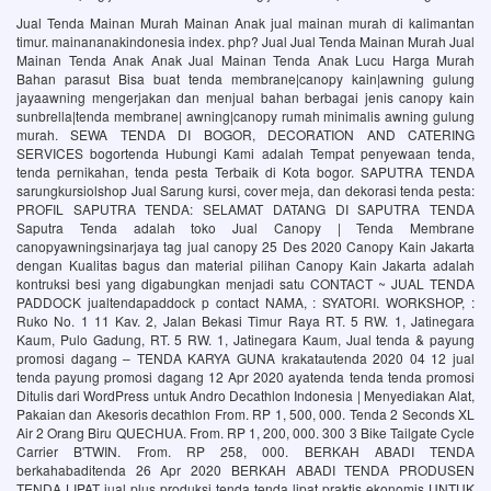
Jual Tenda Mainan Murah Mainan Anak jual mainan murah di kalimantan
timur. mainananakindonesia index. php? Jual Jual Tenda Mainan Murah Jual
Mainan Tenda Anak Anak Jual Mainan Tenda Anak Lucu Harga Murah
Bahan parasut Bisa buat tenda membrane|canopy kain|awning gulung
jayaawning mengerjakan dan menjual bahan berbagai jenis canopy kain
sunbrella|tenda membrane| awning|canopy rumah minimalis awning gulung
murah. SEWA TENDA DI BOGOR, DECORATION AND CATERING
SERVICES bogortenda Hubungi Kami adalah Tempat penyewaan tenda,
tenda pernikahan, tenda pesta Terbaik di Kota bogor. SAPUTRA TENDA
sarungkursiolshop Jual Sarung kursi, cover meja, dan dekorasi tenda pesta:
PROFIL SAPUTRA TENDA: SELAMAT DATANG DI SAPUTRA TENDA
Saputra Tenda adalah toko Jual Canopy | Tenda Membrane
canopyawningsinarjaya tag jual canopy 25 Des 2020 Canopy Kain Jakarta
dengan Kualitas bagus dan material pilihan Canopy Kain Jakarta adalah
kontruksi besi yang digabungkan menjadi satu CONTACT ~ JUAL TENDA
PADDOCK jualtendapaddock p contact NAMA, : SYATORI. WORKSHOP, :
Ruko No. 1 11 Kav. 2, Jalan Bekasi Timur Raya RT. 5 RW. 1, Jatinegara
Kaum, Pulo Gadung, RT. 5 RW. 1, Jatinegara Kaum, Jual tenda & payung
promosi dagang – TENDA KARYA GUNA krakatautenda 2020 04 12 jual
tenda payung promosi dagang 12 Apr 2020 ayatenda tenda tenda promosi
Ditulis dari WordPress untuk Andro Decathlon Indonesia | Menyediakan Alat,
Pakaian dan Akesoris decathlon From. RP 1, 500, 000. Tenda 2 Seconds XL
Air 2 Orang Biru QUECHUA. From. RP 1, 200, 000. 300 3 Bike Tailgate Cycle
Carrier B'TWIN. From. RP 258, 000. BERKAH ABADI TENDA
berkahabaditenda 26 Apr 2020 BERKAH ABADI TENDA PRODUSEN
TENDA LIPAT jual plus produksi tenda tenda lipat praktis ekonomis UNTUK