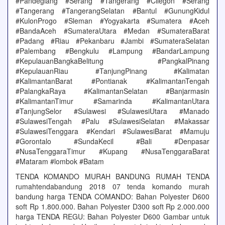
#Pandeglang #Serang #Tangerang #Cilegon #Serang
#Tangerang #TangerangSelatan #Bantul #GunungKidul
#KulonProgo #Sleman #Yogyakarta #Sumatera #Aceh
#BandaAceh #SumateraUtara #Medan #SumateraBarat
#Padang #Riau #Pekanbaru #Jambi #SumateraSelatan
#Palembang #Bengkulu #Lampung #BandarLampung
#KepulauanBangkaBelitung #PangkalPinang
#KepulauanRiau #TanjungPinang #Kalimatan
#KalimantanBarat #Pontianak #KalimantanTengah
#PalangkaRaya #KalimantanSelatan #Banjarmasin
#KalimantanTimur #Samarinda #KalimantanUtara
#TanjungSelor #Sulawesi #SulawesiUtara #Manado
#SulawesiTengah #Palu #SulawesiSelatan #Makassar
#SulawesiTenggara #Kendari #SulawesiBarat #Mamuju
#Gorontalo #SundaKecil #Bali #Denpasar
#NusaTenggaraTimur #Kupang #NusaTenggaraBarat
#Mataram #lombok #Batam
TENDA KOMANDO MURAH BANDUNG RUMAH TENDA
rumahtendabandung 2018 07 tenda komando murah
bandung harga TENDA COMANDO: Bahan Polyester D600
soft Rp 1.800.000. Bahan Polyester D300 soft Rp 2.000.000
harga TENDA REGU: Bahan Polyester D600 Gambar untuk