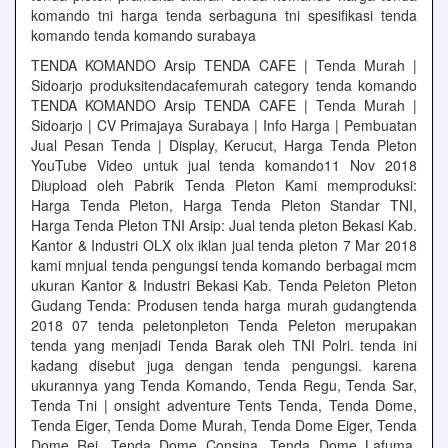
komando tni harga tenda serbaguna tni spesifikasi tenda
komando tenda komando surabaya
TENDA KOMANDO Arsip TENDA CAFE | Tenda Murah |
Sidoarjo produksitendacafemurah category tenda komando
TENDA KOMANDO Arsip TENDA CAFE | Tenda Murah |
Sidoarjo | CV Primajaya Surabaya | Info Harga | Pembuatan
Jual Pesan Tenda | Display, Kerucut, Harga Tenda Pleton
YouTube Video untuk jual tenda komando11 Nov 2018
Diupload oleh Pabrik Tenda Pleton Kami memproduksi:
Harga Tenda Pleton, Harga Tenda Pleton Standar TNI,
Harga Tenda Pleton TNI Arsip: Jual tenda pleton Bekasi Kab.
Kantor & Industri OLX olx iklan jual tenda pleton 7 Mar 2018
kami mnjual tenda pengungsi tenda komando berbagai mcm
ukuran Kantor & Industri Bekasi Kab. Tenda Peleton Pleton
Gudang Tenda: Produsen tenda harga murah gudangtenda
2018 07 tenda peletonpleton Tenda Peleton merupakan
tenda yang menjadi Tenda Barak oleh TNI Polri. tenda ini
kadang disebut juga dengan tenda pengungsi. karena
ukurannya yang Tenda Komando, Tenda Regu, Tenda Sar,
Tenda Tni | onsight adventure Tents Tenda, Tenda Dome,
Tenda Eiger, Tenda Dome Murah, Tenda Dome Eiger, Tenda
Dome Rei, Tenda Dome Consina, Tenda Dome Lafuma,