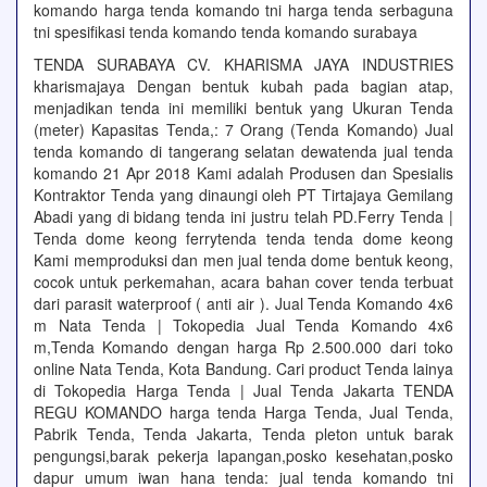
komando harga tenda komando tni harga tenda serbaguna
tni spesifikasi tenda komando tenda komando surabaya
TENDA SURABAYA CV. KHARISMA JAYA INDUSTRIES
kharismajaya Dengan bentuk kubah pada bagian atap,
menjadikan tenda ini memiliki bentuk yang Ukuran Tenda
(meter) Kapasitas Tenda,: 7 Orang (Tenda Komando) Jual
tenda komando di tangerang selatan dewatenda jual tenda
komando 21 Apr 2018 Kami adalah Produsen dan Spesialis
Kontraktor Tenda yang dinaungi oleh PT Tirtajaya Gemilang
Abadi yang di bidang tenda ini justru telah PD.Ferry Tenda |
Tenda dome keong ferrytenda tenda tenda dome keong
Kami memproduksi dan men jual tenda dome bentuk keong,
cocok untuk perkemahan, acara bahan cover tenda terbuat
dari parasit waterproof ( anti air ). Jual Tenda Komando 4x6
m Nata Tenda | Tokopedia Jual Tenda Komando 4x6
m,Tenda Komando dengan harga Rp 2.500.000 dari toko
online Nata Tenda, Kota Bandung. Cari product Tenda lainya
di Tokopedia Harga Tenda | Jual Tenda Jakarta TENDA
REGU KOMANDO harga tenda Harga Tenda, Jual Tenda,
Pabrik Tenda, Tenda Jakarta, Tenda pleton untuk barak
pengungsi,barak pekerja lapangan,posko kesehatan,posko
dapur umum iwan hana tenda: jual tenda komando tni