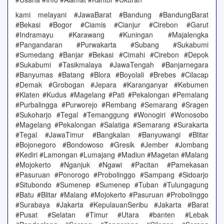
kami melayani #JawaBarat #Bandung #BandungBarat
#Bekasi #Bogor #Ciamis #Cianjur #Cirebon #Garut
#Indramayu #Karawang #Kuningan #Majalengka
#Pangandaran #Purwakarta #Subang #Sukabumi
#Sumedang #Banjar #Bekasi #Cimahi #Cirebon #Depok
#Sukabumi #Tasikmalaya #JawaTengah #Banjarnegara
#Banyumas #Batang #Blora #Boyolali #Brebes #Cilacap
#Demak #Grobogan #Jepara #Karanganyar #Kebumen
#Klaten #Kudus #Magelang #Pati #Pekalongan #Pemalang
#Purbalingga #Purworejo #Rembang #Semarang #Sragen
#Sukoharjo #Tegal #Temanggung #Wonogiri #Wonosobo
#Magelang #Pekalongan #Salatiga #Semarang #Surakarta
#Tegal #JawaTimur #Bangkalan #Banyuwangi #Blitar
#Bojonegoro #Bondowoso #Gresik #Jember #Jombang
#Kediri #Lamongan #Lumajang #Madiun #Magetan #Malang
#Mojokerto #Nganjuk #Ngawi #Pacitan #Pamekasan
#Pasuruan #Ponorogo #Probolinggo #Sampang #Sidoarjo
#Situbondo #Sumenep #Sumenep #Tuban #Tulungagung
#Batu #Blitar #Malang #Mojokerto #Pasuruan #Probolinggo
#Surabaya #Jakarta #KepulauanSeribu #Jakarta #Barat
#Pusat #Selatan #Timur #Utara #banten #Lebak