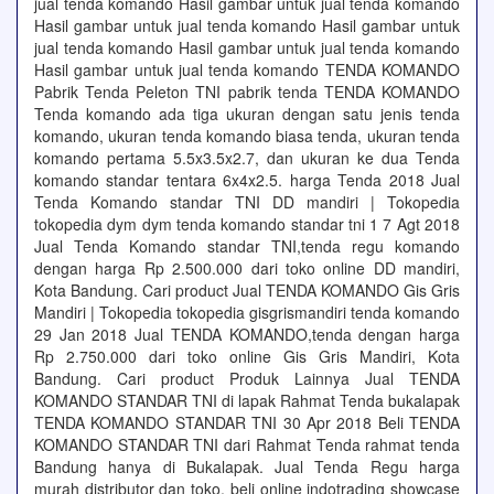
jual tenda komando Hasil gambar untuk jual tenda komando
Hasil gambar untuk jual tenda komando Hasil gambar untuk
jual tenda komando Hasil gambar untuk jual tenda komando
Hasil gambar untuk jual tenda komando TENDA KOMANDO
Pabrik Tenda Peleton TNI pabrik tenda TENDA KOMANDO
Tenda komando ada tiga ukuran dengan satu jenis tenda
komando, ukuran tenda komando biasa tenda, ukuran tenda
komando pertama 5.5x3.5x2.7, dan ukuran ke dua Tenda
komando standar tentara 6x4x2.5. harga Tenda 2018 Jual
Tenda Komando standar TNI DD mandiri | Tokopedia
tokopedia dym dym tenda komando standar tni 1 7 Agt 2018
Jual Tenda Komando standar TNI,tenda regu komando
dengan harga Rp 2.500.000 dari toko online DD mandiri,
Kota Bandung. Cari product Jual TENDA KOMANDO Gis Gris
Mandiri | Tokopedia tokopedia gisgrismandiri tenda komando
29 Jan 2018 Jual TENDA KOMANDO,tenda dengan harga
Rp 2.750.000 dari toko online Gis Gris Mandiri, Kota
Bandung. Cari product Produk Lainnya Jual TENDA
KOMANDO STANDAR TNI di lapak Rahmat Tenda bukalapak
TENDA KOMANDO STANDAR TNI 30 Apr 2018 Beli TENDA
KOMANDO STANDAR TNI dari Rahmat Tenda rahmat tenda
Bandung hanya di Bukalapak. Jual Tenda Regu harga
murah distributor dan toko, beli online indotrading showcase