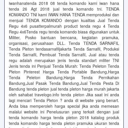
iwanhanatenda 2018 08 tenda komando kami iwan hana
tenda 26 Agt 2018 jual tenda komando tni. TENDA
KOMANDO TNI kami IWAN HANA TENDA memproduksi dan
menjual TENDA KOMANDO dengan kualitas Jual Tenda
Regu 4x6 pusatterpalmurah product tenda regu 4 Tenda
Regu 4x6Tenda regu tenda komando biasa digunakan untuk
Militer, Posko bantuan bencana, kegiatan pramuka,
organisasi, perusahaan DLL. Tenda TENDA SARNAFIL
Tenda Pleton tendasarnafiljakarta Tenda Sarnafil, Produksi
Tenda Sarnafil, Pembuat Tenda Sarnafil, Jual atau tenda
regu adalah merupakan jenis tenda standart militer TNI
Jenis tenda ini Penjual Tenda Murah: Tenda Peleton Tenda
Pleton Pinterest Harga Tenda Portable Bandung,Harga
Tenda Peleton Bandung,Harga Tenda Pernikahan
Bandung,Jual Pasak Tenda Bandung,Jual Tenda Pesta Di
Bandung tenda pleton jual tenda pleton harga murah jakarta
oleh sahabat travelogo.info tenda pleton Jika saat ini anda
lagi mencari Tenda Pleton ? anda di website yang benart.
Anda bisa memperoleh harga special jika anda memesan
malalui website ini Penelusuran yang terkait dengan jual
tenda komando harga tenda pleton 2018 katalog produk
tenda komando harga tenda pleton pramuka ukuran tenda