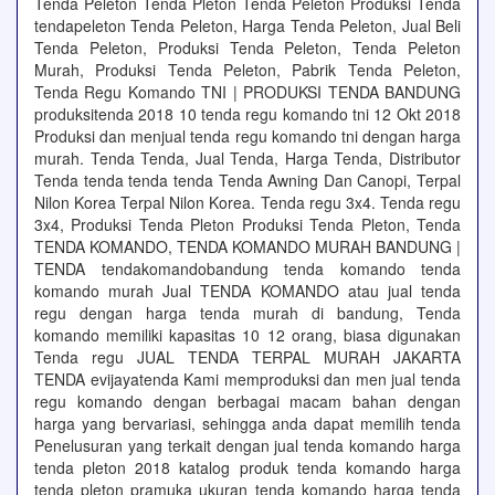
Tenda Peleton Tenda Pleton Tenda Peleton Produksi Tenda
tendapeleton Tenda Peleton, Harga Tenda Peleton, Jual Beli
Tenda Peleton, Produksi Tenda Peleton, Tenda Peleton
Murah, Produksi Tenda Peleton, Pabrik Tenda Peleton,
Tenda Regu Komando TNI | PRODUKSI TENDA BANDUNG
produksitenda 2018 10 tenda regu komando tni 12 Okt 2018
Produksi dan menjual tenda regu komando tni dengan harga
murah. Tenda Tenda, Jual Tenda, Harga Tenda, Distributor
Tenda tenda tenda tenda Tenda Awning Dan Canopi, Terpal
Nilon Korea Terpal Nilon Korea. Tenda regu 3x4. Tenda regu
3x4, Produksi Tenda Pleton Produksi Tenda Pleton, Tenda
TENDA KOMANDO, TENDA KOMANDO MURAH BANDUNG |
TENDA tendakomandobandung tenda komando tenda
komando murah Jual TENDA KOMANDO atau jual tenda
regu dengan harga tenda murah di bandung, Tenda
komando memiliki kapasitas 10 12 orang, biasa digunakan
Tenda regu JUAL TENDA TERPAL MURAH JAKARTA
TENDA evijayatenda Kami memproduksi dan men jual tenda
regu komando dengan berbagai macam bahan dengan
harga yang bervariasi, sehingga anda dapat memilih tenda
Penelusuran yang terkait dengan jual tenda komando harga
tenda pleton 2018 katalog produk tenda komando harga
tenda pleton pramuka ukuran tenda komando harga tenda