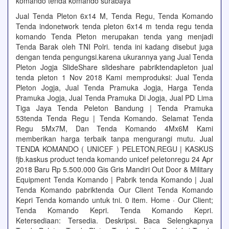
komando tenda komando surabaya
Jual Tenda Pleton 6x14 M, Tenda Regu, Tenda Komando
Tenda indonetwork tenda pleton 6x14 m tenda regu tenda
komando Tenda Pleton merupakan tenda yang menjadi
Tenda Barak oleh TNI Polri. tenda ini kadang disebut juga
dengan tenda pengungsi.karena ukurannya yang Jual Tenda
Pleton Jogja SlideShare slideshare pabriktendapleton jual
tenda pleton 1 Nov 2018 Kami memproduksi: Jual Tenda
Pleton Jogja, Jual Tenda Pramuka Jogja, Harga Tenda
Pramuka Jogja, Jual Tenda Pramuka Di Jogja, Jual PD Lima
Tiga Jaya Tenda Peleton Bandung | Tenda Pramuka
53tenda Tenda Regu | Tenda Komando. Selamat Tenda
Regu 5Mx7M, Dan Tenda Komando 4Mx6M Kami
memberikan harga terbaik tanpa mengurangi mutu. Jual
TENDA KOMANDO ( UNICEF ) PELETON,REGU | KASKUS
fjb.kaskus product tenda komando unicef peletonregu 24 Apr
2018 Baru Rp 5.500.000 Gis Gris Mandiri Out Door & Military
Equipment Tenda Komando | Pabrik tenda Komando | Jual
Tenda Komando pabriktenda Our Client Tenda Komando
Kepri Tenda komando untuk tni. 0 item. Home · Our Client;
Tenda Komando Kepri. Tenda Komando Kepri.
Ketersediaan: Tersedia. Deskripsi. Baca Selengkapnya