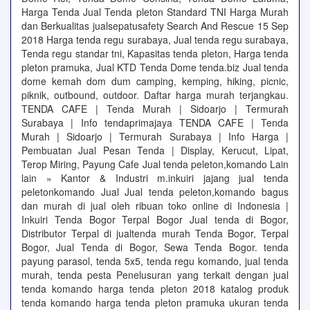
Harga Tenda Jual Tenda pleton Standard TNI Harga Murah
dan Berkualitas jualsepatusafety Search And Rescue 15 Sep
2018 Harga tenda regu surabaya, Jual tenda regu surabaya,
Tenda regu standar tni, Kapasitas tenda pleton, Harga tenda
pleton pramuka, Jual KTD Tenda Dome tenda.biz Jual tenda
dome kemah dom dum camping, kemping, hiking, picnic,
piknik, outbound, outdoor. Daftar harga murah terjangkau.
TENDA CAFE | Tenda Murah | Sidoarjo | Termurah
Surabaya | Info tendaprimajaya TENDA CAFE | Tenda
Murah | Sidoarjo | Termurah Surabaya | Info Harga |
Pembuatan Jual Pesan Tenda | Display, Kerucut, Lipat,
Terop Miring, Payung Cafe Jual tenda peleton,komando Lain
lain » Kantor & Industri m.inkuiri jajang jual tenda
peletonkomando Jual Jual tenda peleton,komando bagus
dan murah di jual oleh ribuan toko online di Indonesia |
Inkuiri Tenda Bogor Terpal Bogor Jual tenda di Bogor,
Distributor Terpal di jualtenda murah Tenda Bogor, Terpal
Bogor, Jual Tenda di Bogor, Sewa Tenda Bogor. tenda
payung parasol, tenda 5x5, tenda regu komando, jual tenda
murah, tenda pesta Penelusuran yang terkait dengan jual
tenda komando harga tenda pleton 2018 katalog produk
tenda komando harga tenda pleton pramuka ukuran tenda