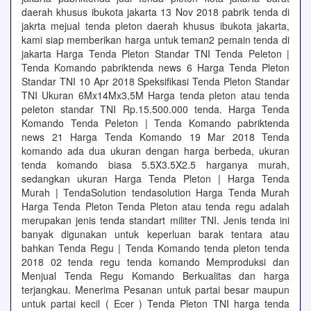
daerah khusus ibukota jakarta 13 Nov 2018 pabrik tenda di
jakrta mejual tenda pleton daerah khusus ibukota jakarta,
kami siap memberikan harga untuk teman2 pemain tenda di
jakarta Harga Tenda Pleton Standar TNI Tenda Peleton |
Tenda Komando pabriktenda news 6 Harga Tenda Pleton
Standar TNI 10 Apr 2018 Speksifikasi Tenda Pleton Standar
TNI Ukuran 6Mx14Mx3,5M Harga tenda pleton atau tenda
peleton standar TNI Rp.15.500.000 tenda. Harga Tenda
Komando Tenda Peleton | Tenda Komando pabriktenda
news 21 Harga Tenda Komando 19 Mar 2018 Tenda
komando ada dua ukuran dengan harga berbeda, ukuran
tenda komando biasa 5.5X3.5X2.5 harganya murah,
sedangkan ukuran Harga Tenda Pleton | Harga Tenda
Murah | TendaSolution tendasolution Harga Tenda Murah
Harga Tenda Pleton Tenda Pleton atau tenda regu adalah
merupakan jenis tenda standart militer TNI. Jenis tenda ini
banyak digunakan untuk keperluan barak tentara atau
bahkan Tenda Regu | Tenda Komando tenda pleton tenda
2018 02 tenda regu tenda komando Memproduksi dan
Menjual Tenda Regu Komando Berkualitas dan harga
terjangkau. Menerima Pesanan untuk partai besar maupun
untuk partai kecil ( Ecer ) Tenda Pleton TNI harga tenda