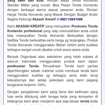
yang awet dan kuat
, Rincian Biaya Tenda Komando
Standar Militer yang murah, Bisa Pesan Tenda Comando
dengan berbagai warna sesuai pesanan anda. Rincian
Harga Tenda Komando yang Masuk Dengan Budget Anda!
Segera Hubungi
Akasah Kreatif
di
082110641006
Kami
AKASAH KREATIF
yang merupakan
Produsen Tenda
Komando profesional
yang siap memudahkan anda untuk
bisa mewujudkan Tenda Komando Berkualitas dengan
fasilitas Tenda berkualitas serta harga yg terjangkau. Produk
Tenda Komando menggunakan Bahan terkini serta kualitas
terbagus sangat cocok dipakai untuk acara-acara anda.
Banyak Organisasi atau sekolahan yang telah sukses di
seluruh indonesia menggunakan produk kami dalam
pembuatan Tenda
. Perusahaan Tenda kami pantas
diperhitungkan sebab material untuk membuat tenda kami
menggunakan kualitas yg terbagus serta telah teruji
kekuatannya dan setiap pekerjaan yang kami pegang
bergaransi terjamin 100%.
Dengan pengalaman kami yang lama dan keilmuan yang
luas serta didukung oleh tenaga kerja yang kompeten di
bidangnya kami akan menjamin apa saja situasi
tenda
anda