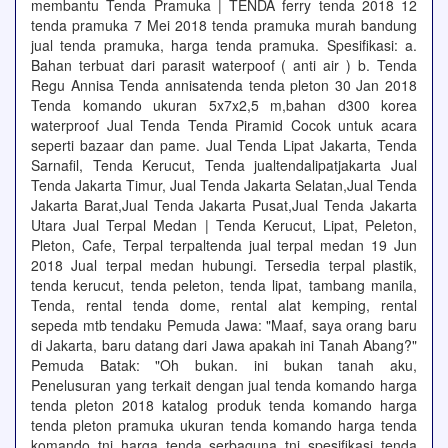
membantu Tenda Pramuka | TENDA ferry tenda 2018 12
tenda pramuka 7 Mei 2018 tenda pramuka murah bandung
jual tenda pramuka, harga tenda pramuka. Spesifikasi: a.
Bahan terbuat dari parasit waterpoof ( anti air ) b. Tenda
Regu Annisa Tenda annisatenda tenda pleton 30 Jan 2018
Tenda komando ukuran 5x7x2,5 m,bahan d300 korea
waterproof Jual Tenda Tenda Piramid Cocok untuk acara
seperti bazaar dan pame. Jual Tenda Lipat Jakarta, Tenda
Sarnafil, Tenda Kerucut, Tenda jualtendalipatjakarta Jual
Tenda Jakarta Timur, Jual Tenda Jakarta Selatan,Jual Tenda
Jakarta Barat,Jual Tenda Jakarta Pusat,Jual Tenda Jakarta
Utara Jual Terpal Medan | Tenda Kerucut, Lipat, Peleton,
Pleton, Cafe, Terpal terpaltenda jual terpal medan 19 Jun
2018 Jual terpal medan hubungi. Tersedia terpal plastik,
tenda kerucut, tenda peleton, tenda lipat, tambang manila,
Tenda, rental tenda dome, rental alat kemping, rental
sepeda mtb tendaku Pemuda Jawa: "Maaf, saya orang baru
di Jakarta, baru datang dari Jawa apakah ini Tanah Abang?"
Pemuda Batak: "Oh bukan. ini bukan tanah aku,
Penelusuran yang terkait dengan jual tenda komando harga
tenda pleton 2018 katalog produk tenda komando harga
tenda pleton pramuka ukuran tenda komando harga tenda
komando tni harga tenda serbaguna tni spesifikasi tenda