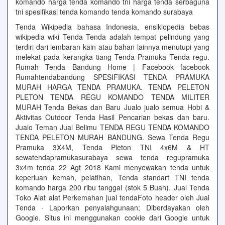
komando harga tenda komando tni harga tenda serbaguna
tni spesifikasi tenda komando tenda komando surabaya
Tenda Wikipedia bahasa Indonesia, ensiklopedia bebas
wikipedia wiki Tenda Tenda adalah tempat pelindung yang
terdiri dari lembaran kain atau bahan lainnya menutupi yang
melekat pada kerangka tiang Tenda Pramuka Tenda regu.
Rumah Tenda Bandung Home | Facebook facebook
Rumahtendabandung SPESIFIKASI TENDA PRAMUKA
MURAH HARGA TENDA PRAMUKA. TENDA PELETON
PLETON TENDA REGU KOMANDO TENDA MILITER
MURAH Tenda Bekas dan Baru Jualo jualo semua Hobi &
Aktivitas Outdoor Tenda Hasil Pencarian bekas dan baru.
Jualo Teman Jual Belimu TENDA REGU TENDA KOMANDO
TENDA PELETON MURAH BANDUNG. Sewa Tenda Regu
Pramuka 3X4M, Tenda Pleton TNI 4x6M & HT
sewatendapramukasurabaya sewa tenda regupramuka
3x4m tenda 22 Agt 2018 Kami menyewakan tenda untuk
keperluan kemah, pelatihan, Tenda standart TNI tenda
komando harga 200 ribu tanggal (stok 5 Buah). Jual Tenda
Toko Alat alat Perkemahan jual tendaFoto header oleh Jual
Tenda · Laporkan penyalahgunaan; Diberdayakan oleh
Google. Situs ini menggunakan cookie dari Google untuk