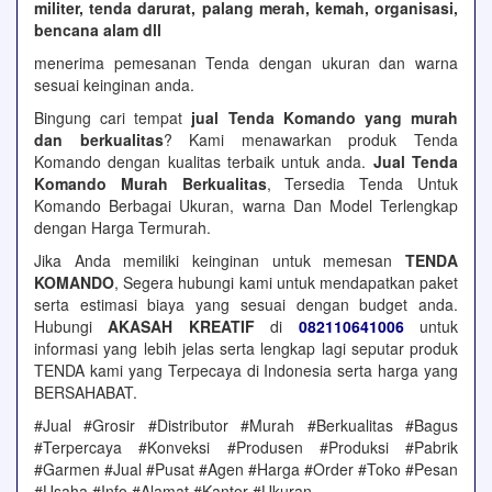
militer, tenda darurat, palang merah, kemah, organisasi,
bencana alam dll
menerima pemesanan Tenda dengan ukuran dan warna
sesuai keinginan anda.
Bingung cari tempat
jual Tenda Komando yang murah
dan berkualitas
? Kami menawarkan produk Tenda
Komando dengan kualitas terbaik untuk anda.
Jual Tenda
Komando Murah Berkualitas
, Tersedia Tenda Untuk
Komando Berbagai Ukuran, warna Dan Model Terlengkap
dengan Harga Termurah.
Jika Anda memiliki keinginan untuk memesan
TENDA
KOMANDO
, Segera hubungi kami untuk mendapatkan paket
serta estimasi biaya yang sesuai dengan budget anda.
Hubungi
AKASAH KREATIF
di
082110641006
untuk
informasi yang lebih jelas serta lengkap lagi seputar produk
TENDA kami yang Terpecaya di Indonesia serta harga yang
BERSAHABAT.
#Jual #Grosir #Distributor #Murah #Berkualitas #Bagus
#Terpercaya #Konveksi #Produsen #Produksi #Pabrik
#Garmen #Jual #Pusat #Agen #Harga #Order #Toko #Pesan
#Usaha #Info #Alamat #Kantor #Ukuran