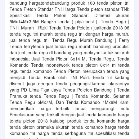
bandung hargatendabandung produk 100 tenda pleton tni
Tenda Pleton Standar TNI Harga Tenda pleton standar TNI:
Spesifikasi Tenda Pleton Standar: Dimensi ukuran
5Mx14Mx3.5M Rangka tenda ( pipa besi ). Tenda Regu |
TNI | Murah | Rizki Tenda Tenda Peleton jualtenda 2018 08
tenda regu tni murah tenda regu tni dengan harga murah,
jual tenda regu tni. Tenda Regu Murah Bandung | Ferry
Tenda ferrytenda jual tenda regu murah bandung produksi
dan jual tenda regu di bandung yang melayani untuk seluruh
indonesia, Jual Tenda Pleton 6x14 M, Tenda Regu, Tenda
Komando Tenda indonetwork tenda pleton 6x14 m tenda
regu tenda komando Tenda Pleton merupakan tenda yang
menjadi Tenda Barak oleh TNI Polri. tenda ini kadang
disebut juga dengan tenda pengungsi.karena ukurannya
yang PD Lima Tiga Jaya Tenda Peleton Bandung | Tenda
Pramuka tenda Tenda Regu | Tenda Komando. Selamat
Tenda Regu 5Mx7M, Dan Tenda Komando 4Mx6M Kami
memberikan harga terbaik tanpa mengurangi mutu
Penelusuran yang terkait dengan jual tenda komando harga
tenda pleton 2018 katalog produk tenda komando harga
tenda pleton pramuka ukuran tenda komando harga tenda
komando tni harga tenda serbaguna tni spesifikasi tenda