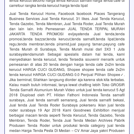
tenda kerucut second harga tenda kerucut sarnafil harga tenda cafe di
carrefour rangka tenda kerucut harga tenda lipat
Jual Tenda Kerucut Home, Facebook facebook Places Tangerang
Business Services Jual Tenda Kerucut. 31 likes. Jual Tenda Kerucut,
Tenda Gazebo, Tenda Membran, Jual Tenda Roder, Jual Tenda Murah
dan lain lain. Info Pemesanan JUAL TENDA TERPAL MURAH
JAKARTA TENDA PROMOSI evijayatenda Jual tenda,tenda
promosi,tenda bazzar,tenda kerucut,tenda sarnafil,tenda lipat,tenda
regu,tenda membran,tenda piramid,jual payung taman,payung cafe
Tenda Murah di Surabaya, Tenda Murah mulai dari 3X3 1 Juta
surabayatendamurah Sebagai spesialis dalam hal tenda, kami
menyediakan tenda kerucut, tenda Tersedia souvenir menarik untuk
pemesanan di atas 20 tenda dengan harga tenda cafe 2x2m tenda
kerucut HARGA CUCI GUDANG, Shopee shopee tenda cafe 2x2m
tenda kerucut HARGA CUCI GUDANG 0.0 Penjual Pilihan Shopee✓.
Jika berminat, Silahkan langsung diorder aja karena stok kita terbatas.
Kalau masih butuh informasi, tanya lewat chatting lebih Toko GROSIR
Tenda Sarnafil Alumunium Murah Video untuk jual tenda kerucut 5 Agt
2018 Diupload oleh PT. Hildan Fathoni Indonesia Tenda sarnafil
surabaya, Jual tenda sarnafil semarang, Jual tenda sarnafil bekasi,
Jual tenda Jual Tenda Roder Surabaya pokerseru iklan jual tenda
roder surabaya 19 Apr 2018 Kami Goodnews Exhibition menjual
berbagai macam tenda seperti Tenda Kerucut, Tenda Gazebo, Tenda
Membran, Tenda Roder, Tenda Jual Tenda Medan Archives Pabrik
Produsen Tenda Roder untuk produksi tenda category jual tenda
medan Harga Tenda Pesta Di Medan – CV Amar Jaya yakni Produsen