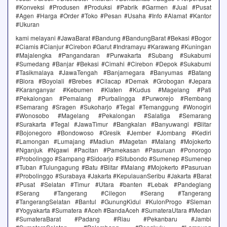
#Konveksi #Produsen #Produksi #Pabrik #Garmen #Jual #Pusat
#Agen #Harga #Order #Toko #Pesan #Usaha #Info #Alamat #Kantor
#Ukuran
kami melayani #JawaBarat #Bandung #BandungBarat #Bekasi #Bogor
#Ciamis #Cianjur #Cirebon #Garut #Indramayu #Karawang #Kuningan
#Majalengka #Pangandaran #Purwakarta #Subang #Sukabumi
#Sumedang #Banjar #Bekasi #Cimahi #Cirebon #Depok #Sukabumi
#Tasikmalaya #JawaTengah #Banjarnegara #Banyumas #Batang
#Blora #Boyolali #Brebes #Cilacap #Demak #Grobogan #Jepara
#Karanganyar #Kebumen #Klaten #Kudus #Magelang #Pati
#Pekalongan #Pemalang #Purbalingga #Purworejo #Rembang
#Semarang #Sragen #Sukoharjo #Tegal #Temanggung #Wonogiri
#Wonosobo #Magelang #Pekalongan #Salatiga #Semarang
#Surakarta #Tegal #JawaTimur #Bangkalan #Banyuwangi #Blitar
#Bojonegoro #Bondowoso #Gresik #Jember #Jombang #Kediri
#Lamongan #Lumajang #Madiun #Magetan #Malang #Mojokerto
#Nganjuk #Ngawi #Pacitan #Pamekasan #Pasuruan #Ponorogo
#Probolinggo #Sampang #Sidoarjo #Situbondo #Sumenep #Sumenep
#Tuban #Tulungagung #Batu #Blitar #Malang #Mojokerto #Pasuruan
#Probolinggo #Surabaya #Jakarta #KepulauanSeribu #Jakarta #Barat
#Pusat #Selatan #Timur #Utara #banten #Lebak #Pandeglang
#Serang #Tangerang #Cilegon #Serang #Tangerang
#TangerangSelatan #Bantul #GunungKidul #KulonProgo #Sleman
#Yogyakarta #Sumatera #Aceh #BandaAceh #SumateraUtara #Medan
#SumateraBarat #Padang #Riau #Pekanbaru #Jambi