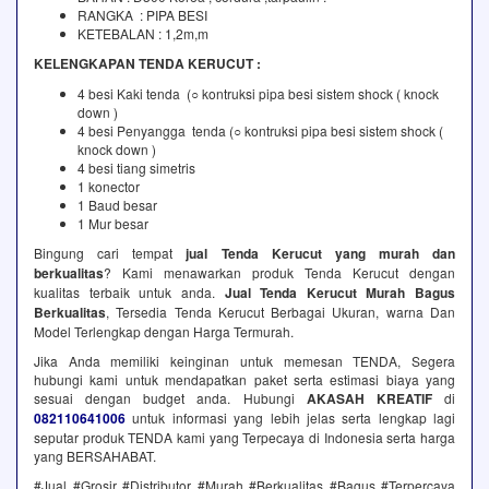
RANGKA : PIPA BESI
KETEBALAN : 1,2m,m
KELENGKAPAN TENDA KERUCUT :
4 besi Kaki tenda (○ kontruksi pipa besi sistem shock ( knock
down )
4 besi Penyangga tenda (○ kontruksi pipa besi sistem shock (
knock down )
4 besi tiang simetris
1 konector
1 Baud besar
1 Mur besar
Bingung cari tempat
jual Tenda Kerucut yang murah dan
berkualitas
? Kami menawarkan produk Tenda Kerucut dengan
kualitas terbaik untuk anda.
Jual Tenda Kerucut Murah Bagus
Berkualitas
, Tersedia Tenda Kerucut Berbagai Ukuran, warna Dan
Model Terlengkap dengan Harga Termurah.
Jika Anda memiliki keinginan untuk memesan TENDA, Segera
hubungi kami untuk mendapatkan paket serta estimasi biaya yang
sesuai dengan budget anda. Hubungi
AKASAH KREATIF
di
082110641006
untuk informasi yang lebih jelas serta lengkap lagi
seputar produk TENDA kami yang Terpecaya di Indonesia serta harga
yang BERSAHABAT.
#Jual #Grosir #Distributor #Murah #Berkualitas #Bagus #Terpercaya