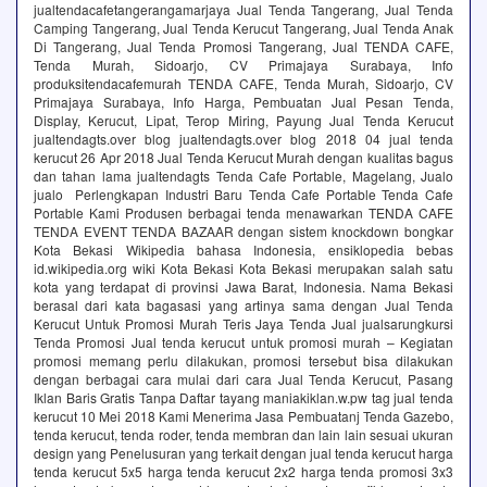
jualtendacafetangerangamarjaya Jual Tenda Tangerang, Jual Tenda
Camping Tangerang, Jual Tenda Kerucut Tangerang, Jual Tenda Anak
Di Tangerang, Jual Tenda Promosi Tangerang, Jual TENDA CAFE,
Tenda Murah, Sidoarjo, CV Primajaya Surabaya, Info
produksitendacafemurah TENDA CAFE, Tenda Murah, Sidoarjo, CV
Primajaya Surabaya, Info Harga, Pembuatan Jual Pesan Tenda,
Display, Kerucut, Lipat, Terop Miring, Payung Jual Tenda Kerucut
jualtendagts.over blog jualtendagts.over blog 2018 04 jual tenda
kerucut 26 Apr 2018 Jual Tenda Kerucut Murah dengan kualitas bagus
dan tahan lama jualtendagts Tenda Cafe Portable, Magelang, Jualo
jualo Perlengkapan Industri Baru Tenda Cafe Portable Tenda Cafe
Portable Kami Produsen berbagai tenda menawarkan TENDA CAFE
TENDA EVENT TENDA BAZAAR dengan sistem knockdown bongkar
Kota Bekasi Wikipedia bahasa Indonesia, ensiklopedia bebas
id.wikipedia.org wiki Kota Bekasi Kota Bekasi merupakan salah satu
kota yang terdapat di provinsi Jawa Barat, Indonesia. Nama Bekasi
berasal dari kata bagasasi yang artinya sama dengan Jual Tenda
Kerucut Untuk Promosi Murah Teris Jaya Tenda Jual jualsarungkursi
Tenda Promosi Jual tenda kerucut untuk promosi murah – Kegiatan
promosi memang perlu dilakukan, promosi tersebut bisa dilakukan
dengan berbagai cara mulai dari cara Jual Tenda Kerucut, Pasang
Iklan Baris Gratis Tanpa Daftar tayang maniakiklan.w.pw tag jual tenda
kerucut 10 Mei 2018 Kami Menerima Jasa Pembuatanj Tenda Gazebo,
tenda kerucut, tenda roder, tenda membran dan lain lain sesuai ukuran
design yang Penelusuran yang terkait dengan jual tenda kerucut harga
tenda kerucut 5x5 harga tenda kerucut 2x2 harga tenda promosi 3x3