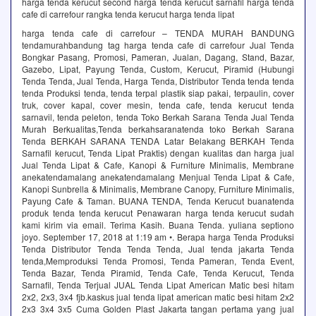
harga tenda kerucut second harga tenda kerucut sarnafil harga tenda
cafe di carrefour rangka tenda kerucut harga tenda lipat
harga tenda cafe di carrefour – TENDA MURAH BANDUNG
tendamurahbandung tag harga tenda cafe di carrefour Jual Tenda
Bongkar Pasang, Promosi, Pameran, Jualan, Dagang, Stand, Bazar,
Gazebo, Lipat, Payung Tenda, Custom, Kerucut, Piramid (Hubungi
Tenda Tenda, Jual Tenda, Harga Tenda, Distributor Tenda tenda tenda
tenda Produksi tenda, tenda terpal plastik siap pakai, terpaulin, cover
truk, cover kapal, cover mesin, tenda cafe, tenda kerucut tenda
sarnavil, tenda peleton, tenda Toko Berkah Sarana Tenda Jual Tenda
Murah Berkualitas,Tenda berkahsaranatenda toko Berkah Sarana
Tenda BERKAH SARANA TENDA Latar Belakang BERKAH Tenda
Sarnafil kerucut, Tenda Lipat Praktis) dengan kualitas dan harga jual
Jual Tenda Lipat & Cafe, Kanopi & Furniture Minimalis, Membrane
anekatendamalang anekatendamalang Menjual Tenda Lipat & Cafe,
Kanopi Sunbrella & Minimalis, Membrane Canopy, Furniture Minimalis,
Payung Cafe & Taman. BUANA TENDA, Tenda Kerucut buanatenda
produk tenda tenda kerucut Penawaran harga tenda kerucut sudah
kami kirim via email. Terima Kasih. Buana Tenda. yuliana septiono
joyo. September 17, 2018 at 1:19 am •. Berapa harga Tenda Produksi
Tenda Distributor Tenda Tenda Tenda, Jual tenda jakarta Tenda
tenda,Memproduksi Tenda Promosi, Tenda Pameran, Tenda Event,
Tenda Bazar, Tenda Piramid, Tenda Cafe, Tenda Kerucut, Tenda
Sarnafil, Tenda Terjual JUAL Tenda Lipat American Matic besi hitam
2x2, 2x3, 3x4 fjb.kaskus jual tenda lipat american matic besi hitam 2x2
2x3 3x4 3x5 Cuma Golden Plast Jakarta tangan pertama yang jual