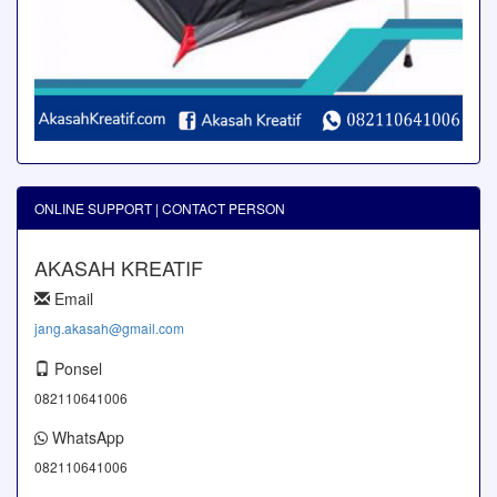
ONLINE SUPPORT | CONTACT PERSON
AKASAH KREATIF
Email
jang.akasah@gmail.com
Ponsel
082110641006
WhatsApp
082110641006