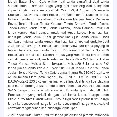
Murah Bazar Event Cafe enjiner jual tenda sarnafil 2 Jual tenda
sarnafil murah, dengan harga yang pas dikantong dan pelayanan
super ramah. Harga tenda sarnafil 2x2, 3x3, 4x4, dan 5x5 tersedia
Khusus untuk Pabrik Tenda Bekasi, Produsen Tenda, Supplier Tenda,
Rohman tenda rohmanbekasi Produksi dan Menjual Tenda Pameran
Bazar, Tenda Limas, Tenda Kerucut, Tenda Sarnavil, Tenda Posko,
Tenda Roder, Tenda Pesta, Tenda Gazebo, Tenda Gambar untuk jual
tenda kerucut Hasil gambar untuk jual tenda kerucut Hasil gambar
untuk jual tenda kerucut Hasil gambar untuk jual tenda kerucut Hasil
gambar untuk jual tenda kerucut Hasil gambar untuk jual tenda kerucut
Jual Tenda Payung Di Bekasi, Jual Tenda view jual tenda payung di
bekasi beranda Jual Tenda Payung Di Bekasi,Jual Tenda Stand Di
Bekasi,Jual Tenda Lipat Daerah Produk yang kami Tenda terpal, tenda
sarnafil, tenda kerucut, tenda kafe, Jual Tenda Cafe 2x2 Tenda Jualan
Tenda Kerucut Keisha Store tokopedia keisha2018 tenda cafe 2x2
tenda jualan tenda kerucut 9 Nov 2018 Jual Tenda Cafe 2x2 Tenda
Jualan Tenda Kerucut,Tenda Cafe dengan harga Rp 580.000 dari toko
online Keisha Store, Kota Bogor. JUAL TENDA LIPAT MURAH BEKAS
DAGANG 2X2 2X3 3X3 enjiner jual tenda lipat Jual tenda lipat dagang
cafe murah berbagai ukuran mulai dari tenda lipat 2x2, 2x3, 3x3, dan
3x4,5 dengan cocok untuk anda untuk tenda lipat cafe, MURAH.
Penelusuran yang terkait dengan jual tenda kerucut harga tenda
kerucut 5x5 harga tenda kerucut 2x2 harga tenda promosi 3x3 harga
tenda kerucut second harga tenda kerucut sarnafil harga tenda cafe di
carrefour rangka tenda kerucut harga tenda lipat
Jual Tenda Cafe ukuran 3x3 mtr tenda jualan tenda piramid tokopedia