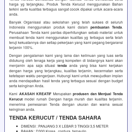
harga yg terjangkau. Produk Tenda Kerucut menggunakan Bahan
terkini serta kualitas terbagus sangat cocok dipakai untuk acara-acara
anda.
Banyak Organisasi atau sekolahan yang telah sukses di seluruh
indonesia menggunakan produk kami dalam
pembuatan Tenda
.
Perusahaan Tenda kami pantas diperhitungkan sebab material untuk
membuat tenda kami menggunakan kualitas yg terbagus serta telah
teruji kekuatannya dan setiap pekerjaan yang kami pegang bergaransi
terjamin 100%.
Dengan pengalaman kami yang lama dan keilmuan yang luas serta
didukung oleh tenaga kerja yang kompeten di bidangnya kami akan
menjamin apa saja situasi
tenda
anda yang bisa kami kerjakan
dengan harga yang terjangkau, kualitas terjamin, kecermatan serta
ketetapan waktu pengerjaan. Hubungi kami untuk mewujudkan impian
anda mendapatkan hasil tenda yang terbagus sesuai dengan budget
serta keinginan Anda.
Kami
AKASAH KREATIF
Merupakan
produsen dan Menjual Tenda
Kerucut
model rumah Dengan harga murah dan kualitas terjamin.
menerima pemesanan Tenda dengan ukuran dan warna sesuai
keinginan anda.
TENDA KERUCUT / TENDA SAHARA
DIMENSI : PANJANG 3 X LEBAR 3 TINGGI 3,5 METER
BAHAN : D300 Korea , cordura ,tarpaulin .