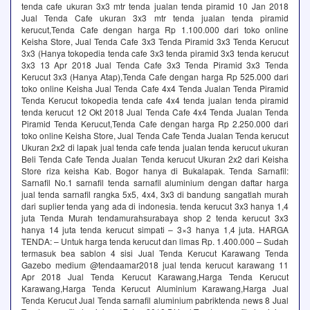
tenda cafe ukuran 3x3 mtr tenda jualan tenda piramid 10 Jan 2018
Jual Tenda Cafe ukuran 3x3 mtr tenda jualan tenda piramid
kerucut,Tenda Cafe dengan harga Rp 1.100.000 dari toko online
Keisha Store, Jual Tenda Cafe 3x3 Tenda Piramid 3x3 Tenda Kerucut
3x3 (Hanya tokopedia tenda cafe 3x3 tenda piramid 3x3 tenda kerucut
3x3 13 Apr 2018 Jual Tenda Cafe 3x3 Tenda Piramid 3x3 Tenda
Kerucut 3x3 (Hanya Atap),Tenda Cafe dengan harga Rp 525.000 dari
toko online Keisha Jual Tenda Cafe 4x4 Tenda Jualan Tenda Piramid
Tenda Kerucut tokopedia tenda cafe 4x4 tenda jualan tenda piramid
tenda kerucut 12 Okt 2018 Jual Tenda Cafe 4x4 Tenda Jualan Tenda
Piramid Tenda Kerucut,Tenda Cafe dengan harga Rp 2.250.000 dari
toko online Keisha Store, Jual Tenda Cafe Tenda Jualan Tenda kerucut
Ukuran 2x2 di lapak jual tenda cafe tenda jualan tenda kerucut ukuran
Beli Tenda Cafe Tenda Jualan Tenda kerucut Ukuran 2x2 dari Keisha
Store riza keisha Kab. Bogor hanya di Bukalapak. Tenda Sarnafil:
Sarnafil No.1 sarnafil tenda sarnafil aluminium dengan daftar harga
jual tenda sarnafil rangka 5x5, 4x4, 3x3 di bandung sangatlah murah
dari suplier tenda yang ada di indonesia. tenda kerucut 3x3 hanya 1,4
juta Tenda Murah tendamurahsurabaya shop 2 tenda kerucut 3x3
hanya 14 juta tenda kerucut simpati – 3×3 hanya 1,4 juta. HARGA
TENDA: – Untuk harga tenda kerucut dan limas Rp. 1.400.000 – Sudah
termasuk bea sablon 4 sisi Jual Tenda Kerucut Karawang Tenda
Gazebo medium @tendaamar2018 jual tenda kerucut karawang 11
Apr 2018 Jual Tenda Kerucut Karawang,Harga Tenda Kerucut
Karawang,Harga Tenda Kerucut Aluminium Karawang,Harga Jual
Tenda Kerucut Jual Tenda sarnafil aluminium pabriktenda news 8 Jual