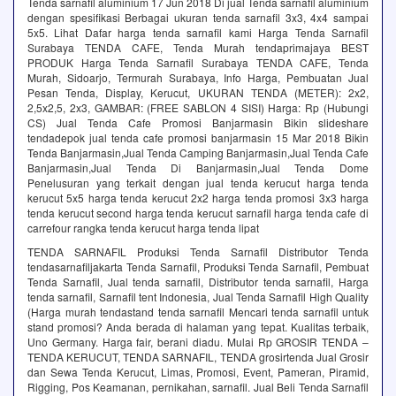
Tenda sarnafil aluminium 17 Jun 2018 Di jual Tenda sarnafil aluminium
dengan spesifikasi Berbagai ukuran tenda sarnafil 3x3, 4x4 sampai
5x5. Lihat Dafar harga tenda sarnafil kami Harga Tenda Sarnafil
Surabaya TENDA CAFE, Tenda Murah tendaprimajaya BEST
PRODUK Harga Tenda Sarnafil Surabaya TENDA CAFE, Tenda
Murah, Sidoarjo, Termurah Surabaya, Info Harga, Pembuatan Jual
Pesan Tenda, Display, Kerucut, UKURAN TENDA (METER)‎: ‎2x2,
2,5x2,5, 2x3, GAMBAR‎: ‎(FREE SABLON 4 SISI) Harga‎: ‎Rp (Hubungi
CS) Jual Tenda Cafe Promosi Banjarmasin Bikin slideshare
tendadepok jual tenda cafe promosi banjarmasin 15 Mar 2018 Bikin
Tenda Banjarmasin,Jual Tenda Camping Banjarmasin,Jual Tenda Cafe
Banjarmasin,Jual Tenda Di Banjarmasin,Jual Tenda Dome
Penelusuran yang terkait dengan jual tenda kerucut harga tenda
kerucut 5x5 harga tenda kerucut 2x2 harga tenda promosi 3x3 harga
tenda kerucut second harga tenda kerucut sarnafil harga tenda cafe di
carrefour rangka tenda kerucut harga tenda lipat
TENDA SARNAFIL Produksi Tenda Sarnafil Distributor Tenda
tendasarnafiljakarta Tenda Sarnafil, Produksi Tenda Sarnafil, Pembuat
Tenda Sarnafil, Jual tenda sarnafil, Distributor tenda sarnafil, Harga
tenda sarnafil, Sarnafil tent Indonesia, Jual Tenda Sarnafil High Quality
(Harga murah tendastand tenda sarnafil Mencari tenda sarnafil untuk
stand promosi? Anda berada di halaman yang tepat. Kualitas terbaik,
Uno Germany. Harga fair, berani diadu. Mulai Rp GROSIR TENDA –
TENDA KERUCUT, TENDA SARNAFIL, TENDA grosirtenda Jual Grosir
dan Sewa Tenda Kerucut, Limas, Promosi, Event, Pameran, Piramid,
Rigging, Pos Keamanan, pernikahan, sarnafil. Jual Beli Tenda Sarnafil