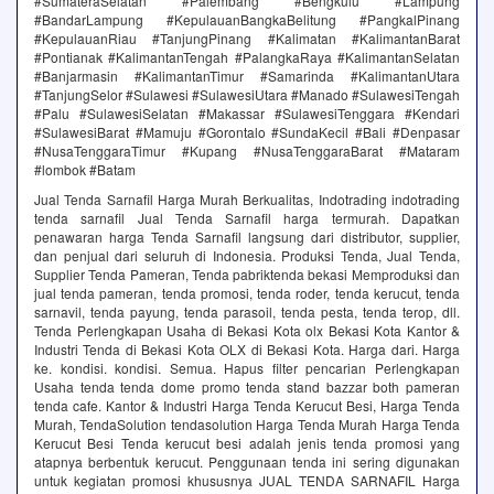
#SumateraSelatan #Palembang #Bengkulu #Lampung
#BandarLampung #KepulauanBangkaBelitung #PangkalPinang
#KepulauanRiau #TanjungPinang #Kalimatan #KalimantanBarat
#Pontianak #KalimantanTengah #PalangkaRaya #KalimantanSelatan
#Banjarmasin #KalimantanTimur #Samarinda #KalimantanUtara
#TanjungSelor #Sulawesi #SulawesiUtara #Manado #SulawesiTengah
#Palu #SulawesiSelatan #Makassar #SulawesiTenggara #Kendari
#SulawesiBarat #Mamuju #Gorontalo #SundaKecil #Bali #Denpasar
#NusaTenggaraTimur #Kupang #NusaTenggaraBarat #Mataram
#lombok #Batam
Jual Tenda Sarnafil Harga Murah Berkualitas, Indotrading indotrading
tenda sarnafil Jual Tenda Sarnafil harga termurah. Dapatkan
penawaran harga Tenda Sarnafil langsung dari distributor, supplier,
dan penjual dari seluruh di Indonesia. Produksi Tenda, Jual Tenda,
Supplier Tenda Pameran, Tenda pabriktenda bekasi Memproduksi dan
jual tenda pameran, tenda promosi, tenda roder, tenda kerucut, tenda
sarnavil, tenda payung, tenda parasoil, tenda pesta, tenda terop, dll.
Tenda Perlengkapan Usaha di Bekasi Kota olx Bekasi Kota Kantor &
Industri Tenda di Bekasi Kota OLX di Bekasi Kota. Harga dari. Harga
ke. kondisi. kondisi. Semua. Hapus filter pencarian Perlengkapan
Usaha tenda tenda dome promo tenda stand bazzar both pameran
tenda cafe. Kantor & Industri Harga Tenda Kerucut Besi, Harga Tenda
Murah, TendaSolution tendasolution Harga Tenda Murah Harga Tenda
Kerucut Besi Tenda kerucut besi adalah jenis tenda promosi yang
atapnya berbentuk kerucut. Penggunaan tenda ini sering digunakan
untuk kegiatan promosi khususnya JUAL TENDA SARNAFIL Harga