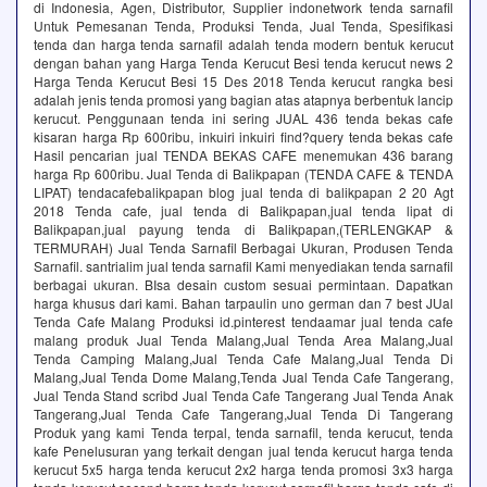
di Indonesia, Agen, Distributor, Supplier indonetwork tenda sarnafil
Untuk Pemesanan Tenda, Produksi Tenda, Jual Tenda, Spesifikasi
tenda dan harga tenda sarnafil adalah tenda modern bentuk kerucut
dengan bahan yang Harga Tenda Kerucut Besi tenda kerucut news 2
Harga Tenda Kerucut Besi 15 Des 2018 Tenda kerucut rangka besi
adalah jenis tenda promosi yang bagian atas atapnya berbentuk lancip
kerucut. Penggunaan tenda ini sering JUAL 436 tenda bekas cafe
kisaran harga Rp 600ribu, inkuiri inkuiri find?query tenda bekas cafe
Hasil pencarian jual TENDA BEKAS CAFE menemukan 436 barang
harga Rp 600ribu. Jual Tenda di Balikpapan (TENDA CAFE & TENDA
LIPAT) tendacafebalikpapan blog jual tenda di balikpapan 2 20 Agt
2018 Tenda cafe, jual tenda di Balikpapan,jual tenda lipat di
Balikpapan,jual payung tenda di Balikpapan,(TERLENGKAP &
TERMURAH) Jual Tenda Sarnafil Berbagai Ukuran, Produsen Tenda
Sarnafil. santrialim jual tenda sarnafil Kami menyediakan tenda sarnafil
berbagai ukuran. BIsa desain custom sesuai permintaan. Dapatkan
harga khusus dari kami. Bahan tarpaulin uno german dan 7 best JUal
Tenda Cafe Malang Produksi id.pinterest tendaamar jual tenda cafe
malang produk Jual Tenda Malang,Jual Tenda Area Malang,Jual
Tenda Camping Malang,Jual Tenda Cafe Malang,Jual Tenda Di
Malang,Jual Tenda Dome Malang,Tenda Jual Tenda Cafe Tangerang,
Jual Tenda Stand scribd Jual Tenda Cafe Tangerang Jual Tenda Anak
Tangerang,Jual Tenda Cafe Tangerang,Jual Tenda Di Tangerang
Produk yang kami Tenda terpal, tenda sarnafil, tenda kerucut, tenda
kafe Penelusuran yang terkait dengan jual tenda kerucut harga tenda
kerucut 5x5 harga tenda kerucut 2x2 harga tenda promosi 3x3 harga