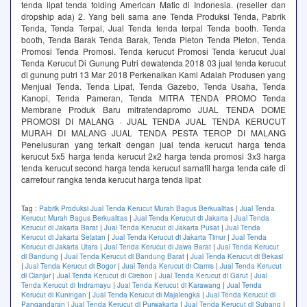
tenda lipat tenda folding American Matic di Indonesia. (reseller dan
dropship ada) 2. Yang beli sama ane Tenda Produksi Tenda, Pabrik
Tenda, Tenda Terpal, Jual Tenda tenda terpal Tenda booth. Tenda
booth, Tenda Barak Tenda Barak, Tenda Pleton Tenda Pleton, Tenda
Promosi Tenda Promosi. Tenda kerucut Promosi Tenda kerucut Jual
Tenda Kerucut Di Gunung Putri dewatenda 2018 03 jual tenda kerucut
di gunung putri 13 Mar 2018 Perkenalkan Kami Adalah Produsen yang
Menjual Tenda. Tenda Lipat, Tenda Gazebo, Tenda Usaha, Tenda
Kanopi, Tenda Pameran, Tenda MITRA TENDA PROMO Tenda
Membrane Produk Baru mitratendapromo JUAL TENDA DOME
PROMOSI DI MALANG · JUAL TENDA JUAL TENDA KERUCUT
MURAH DI MALANG JUAL TENDA PESTA TEROP DI MALANG
Penelusuran yang terkait dengan jual tenda kerucut harga tenda
kerucut 5x5 harga tenda kerucut 2x2 harga tenda promosi 3x3 harga
tenda kerucut second harga tenda kerucut sarnafil harga tenda cafe di
carrefour rangka tenda kerucut harga tenda lipat
Tag :
Pabrik Produksi Jual Tenda Kerucut Murah Bagus Berkualitas
|
Jual Tenda
Kerucut Murah Bagus Berkualitas
|
Jual Tenda Kerucut di Jakarta
|
Jual Tenda
Kerucut di Jakarta Barat
|
Jual Tenda Kerucut di Jakarta Pusat
|
Jual Tenda
Kerucut di Jakarta Selatan
|
Jual Tenda Kerucut di Jakarta Timur
|
Jual Tenda
Kerucut di Jakarta Utara
|
Jual Tenda Kerucut di Jawa Barat
|
Jual Tenda Kerucut
di Bandung
|
Jual Tenda Kerucut di Bandung Barat
|
Jual Tenda Kerucut di Bekasi
|
Jual Tenda Kerucut di Bogor
|
Jual Tenda Kerucut di Ciamis
|
Jual Tenda Kerucut
di Cianjur
|
Jual Tenda Kerucut di Cirebon
|
Jual Tenda Kerucut di Garut
|
Jual
Tenda Kerucut di Indramayu
|
Jual Tenda Kerucut di Karawang
|
Jual Tenda
Kerucut di Kuningan
|
Jual Tenda Kerucut di Majalengka
|
Jual Tenda Kerucut di
Pangandaran
|
Jual Tenda Kerucut di Purwakarta
|
Jual Tenda Kerucut di Subang
|