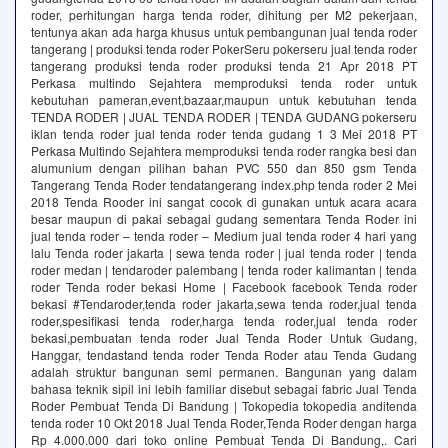
roder, perhitungan harga tenda roder, dihitung per M2 pekerjaan,
tentunya akan ada harga khusus untuk pembangunan jual tenda roder
tangerang | produksi tenda roder PokerSeru pokerseru jual tenda roder
tangerang produksi tenda roder produksi tenda 21 Apr 2018 PT
Perkasa multindo Sejahtera memproduksi tenda roder untuk
kebutuhan pameran,event,bazaar,maupun untuk kebutuhan tenda
TENDA RODER | JUAL TENDA RODER | TENDA GUDANG pokerseru
iklan tenda roder jual tenda roder tenda gudang 1 3 Mei 2018 PT
Perkasa Multindo Sejahtera memproduksi tenda roder rangka besi dan
alumunium dengan pilihan bahan PVC 550 dan 850 gsm Tenda
Tangerang Tenda Roder tendatangerang index.php tenda roder 2 Mei
2018 Tenda Rooder ini sangat cocok di gunakan untuk acara acara
besar maupun di pakai sebagai gudang sementara Tenda Roder ini
jual tenda roder – tenda roder – Medium jual tenda roder 4 hari yang
lalu Tenda roder jakarta | sewa tenda roder | jual tenda roder | tenda
roder medan | tendaroder palembang | tenda roder kalimantan | tenda
roder Tenda roder bekasi Home | Facebook facebook Tenda roder
bekasi #Tendaroder,tenda roder jakarta,sewa tenda roder,jual tenda
roder,spesifikasi tenda roder,harga tenda roder,jual tenda roder
bekasi,pembuatan tenda roder Jual Tenda Roder Untuk Gudang,
Hanggar, tendastand tenda roder Tenda Roder atau Tenda Gudang
adalah struktur bangunan semi permanen. Bangunan yang dalam
bahasa teknik sipil ini lebih familiar disebut sebagai fabric Jual Tenda
Roder Pembuat Tenda Di Bandung | Tokopedia tokopedia anditenda
tenda roder 10 Okt 2018 Jual Tenda Roder,Tenda Roder dengan harga
Rp 4.000.000 dari toko online Pembuat Tenda Di Bandung,. Cari