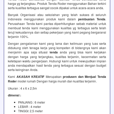
harga yg terjangkau. Produk Tenda Roder menggunakan Bahan terkini
serta kualitas terbagus sangat cocok dipakai untuk acara-acara anda.
Banyak Organisasi atau sekolahan yang telah sukses di seluruh
indonesia menggunakan produk kami dalam
pembuatan Tenda
.
Perusahaan Tenda kami pantas diperhitungkan sebab material untuk
membuat tenda kami menggunakan kualitas yg terbagus serta telah
teruji kekuatannya dan setiap pekerjaan yang kami pegang bergaransi
terjamin 100%.
Dengan pengalaman kami yang lama dan keilmuan yang luas serta
didukung oleh tenaga kerja yang kompeten di bidangnya kami akan
menjamin apa saja situasi
tenda
anda yang bisa kami kerjakan
dengan harga yang terjangkau, kualitas terjamin, kecermatan serta
ketetapan waktu pengerjaan. Hubungi kami untuk mewujudkan impian
anda mendapatkan hasil tenda yang terbagus sesuai dengan budget
serta keinginan Anda.
Kami
AKASAH KREATIF
Merupakan
produsen dan Menjual Tenda
Roder
model rumah Dengan harga murah dan kualitas terjamin.
Ukuran : 4 x 6 x 2,5m
dimensi :
PANJANG : 6 meter
LEBAR : 4 meter
TINGGI: 2,5 meter