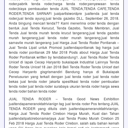
roder,pabrik tenda roder,harga tenda roder,penyewaan tenda
roder,biaya pembauatan tenda JUAL TENDA,TENDA CAFE,TENDA
RODER,TENDA SARNAFI jualpartisiwordpre jualtenda jual tenda
roder,jual tenda ayung.jual tenda gazebo DLL. September 26, 2018.
Anda bingung mencari tenda?? Kami menerima order tenda dengan
bentuk Jual Tenda Kerucut, Tenda Gazebo, Tenda Membran, Jual
Tenda Jual tenda murah tenda krucut tangerang,jual tenda gazebo
murah tangerang,jual tenda roder murah tangerang,jual tenda
sarnavile murah tangerang jual Harga Jual Tenda Roder Pontianak –
Jual Tenda Lipat untuk Promosi jualtendapontianak tag harga jual
tenda roder pontianak 29 Mar 2018 Posts about Harga Jual Tenda
Roder Pontianak written by tendabandung1. Jual Tenda Roder Tenda
Unicef di lapak Cecep Haryanto bukalapak Industrial Lainnya Tenda
Roder Tenda Unicef 18 Jan 2018 Beli Tenda Roder Tenda Unicef dari
Cecep Haryanto gisgrismandiri Bandung hanya di Bukalapak
Penelusuran yang terkait dengan jual tenda roder jual tenda roder
bekas jual tenda roder jakarta spesifikasi tenda roder pembuatan
tenda roder jual tenda roder surabaya ukuran tenda roder harga sewa
tenda roder bahan tenda roder
JUAL TENDA RODER – Tenda Good News Exhibition
jualtendapameranoktatrivianign tag jual tenda roder Pos tentang JUAL
TENDA RODER yang ditulis oleh jualtendapameranoktatrivianign.
Harga Jual Tenda Roder Cirebon Harga Murah, Kuat dan Tahan
jualtendalipatcirebonamarjaya Jual Tenda Posko Murah Cirebon 25
Feb 2018 Harga Jual Tenda Roder Cirebon. salah satu bahan kemah
yang CV Amar Jaya gunakan kain terpal anti air (waterproof) yang