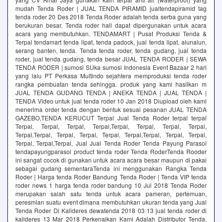
mudah Tenda Roder | JUAL TENDA PIRAMID jualtendapiramid tag
tenda roder 20 Des 2018 Tenda Roder adalah tenda serba guna yang
berukuran besar. Tenda roder hall dapat dipergunakan untuk acara
acara yang membutuhkan. TENDAMART | Pusat Produksi Tenda &
Terpal tendamart tenda lipat, tenda padock, jual tenda lipat, alunalun,
serang banten, tenda. Tenda tenda roder, tenda gudang, jual tenda
roder, jual tenda gudang, tenda besar JUAL TENDA RODER | SEWA
TENDA RODER | sumosi SUka sumosi Indonesia Event Bazaar 2 hari
yang lalu PT Perkasa Multindo sejahtera memproduksi tenda roder
rangka pembuatan tenda sehingga. produk yang kami hasilkan m
JUAL TENDA GUDANG TENDA | ANEKA TENDA | JUAL TENDA |
TENDA Video untuk jual tenda roder 10 Jan 2018 Diupload oleh kami
menerima order tenda dengan bentuk sesuai pesanan JUAL TENDA
GAZEBO,TENDA KERUCUT Terpal Jual Tenda Roder terpal terpal
Terpal, Terpal, Terpal, Terpal,Terpal, Terpal, Terpal, Terpal,
Terpal,Terpal, Terpal, Terpal, Terpal, Terpal,Terpal, Terpal, Terpal,
Terpal, Terpal,Terpal, Jual Jual Tenda Roder Tenda Payung Parasol
tendapayungparasol product tenda roder Tenda RoderTenda Rooder
ini sangat cocok di gunakan untuk acara acara besar maupun di pakai
sebagai gudang sementaraTenda ini menggunakan Rangka Tenda
Roder | Harga tenda Roder Bandung Tenda Roder | Tenda VIP tenda
roder news 1 harga tenda roder bandung 10 Jul 2018 Tenda Roder
merupakan salah satu tenda untuk acara pameran, pertemuan,
peresmian suatu event dimana membutuhkan ukuran tenda yang Jual
Tenda Roder Di Kalideres dewatenda 2018 03 13 jual tenda roder di
kalideres 13 Mar 2018 Perkenalkan Kami Adalah Distributor Tenda.