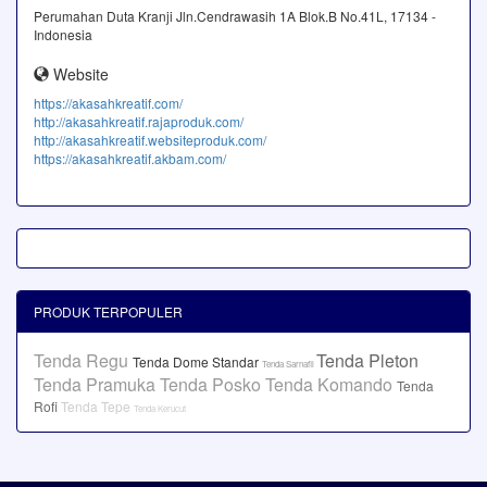
Perumahan Duta Kranji Jln.Cendrawasih 1A Blok.B No.41L, 17134 -
Indonesia
Website
https://akasahkreatif.com/
http://akasahkreatif.rajaproduk.com/
http://akasahkreatif.websiteproduk.com/
https://akasahkreatif.akbam.com/
PRODUK TERPOPULER
Tenda Regu
Tenda Pleton
Tenda Dome Standar
Tenda Sarnafil
Tenda Pramuka
Tenda Posko
Tenda Komando
Tenda
Rofi
Tenda Tepe
Tenda Kerucut