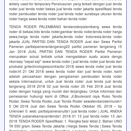
widely used for temporary Penelusuran yang terkait dengan jual tenda
roder jual tenda roder bekas jual tenda roder jakarta spesifikasi tenda
roder pembuatan tenda roder jual tenda roder surabaya ukuran tenda
roder harga sewa tenda roder bahan tenda roder
TENDA RODER PALEMBANG tendaroderpalembang sewa tenda
roder di bekasi,foto tenda roder,gambar tenda roder,tenda roder harga
sewa,harga tenda roder jakarta,tenda roder Indonesia,tenda roder
jakarta JUAL PARTISI DAN TENDA RODER Jual dan Sewa Partisi
Pameran partisipamerantangerang22 partisi pameran tangerang 15
Jan 2018 JUAL PARTISI DAN TENDA RODER Partisi Pameran
merupakan solusi terbaik untuk mengadakan suatu acara denga
nkonsep "cepat saji" sewa tenda roder | jual tenda roder jual tenda dan
produksi gntechnologiescontractor 2018 sewa tenda roder jual tenda
roder.ht 21 Okt 2018 sewa tenda roder dan jual tenda roder, kami
adalah perusahaan dengan pengalaman pembuatan tenda roder
sekala internasional, untuk Jual tenda roder Jual tenda jual tenda
tangerang 2018 2018 02 jual tenda roder 20 Feb 2018 Jual tenda
roder dengan harga yang murah dan terjangkau. Untuk informasi dan
pemesanan hubungi kami di Office: Jl.Boulevard raya Ruko Tenda
Roder, Sewa Tenda Roder, Jual Tenda Roder sewatendarodermurah1
5 Okt 2018 Jual dan Sewa Tenda Roder. Oktober 05, 2018 – by
Unknown 0. web: partisipameranulfa1 jual tenda roder | JUAL ANEKA
TENDA jualanekamacamtenda1 2018 01 13 jual tenda roder 13 Jan
2018 TENDA RODER Spesifikasi: 1. Rangka besi tebal 2. Bahan UNO
TA 550 gram. Sewa Tenda Jakarta | Harga Sewa Tenda | Sewa Tenda
Pernikahan wwwrissukses Dapatkan Layanan Harga Sewa Tenda