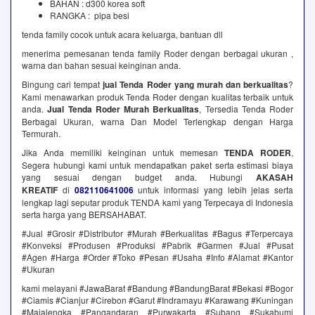
BAHAN : d300 korea soft
RANGKA : pipa besi
tenda family cocok untuk acara keluarga, bantuan dll
menerima pemesanan tenda family Roder dengan berbagai ukuran ,
warna dan bahan sesuai keinginan anda.
Bingung cari tempat
jual Tenda Roder yang murah dan berkualitas
?
Kami menawarkan produk Tenda Roder dengan kualitas terbaik untuk
anda.
Jual Tenda Roder Murah Berkualitas
, Tersedia Tenda Roder
Berbagai Ukuran, warna Dan Model Terlengkap dengan Harga
Termurah.
Jika Anda memiliki keinginan untuk memesan
TENDA RODER
,
Segera hubungi kami untuk mendapatkan paket serta estimasi biaya
yang sesuai dengan budget anda. Hubungi
AKASAH
KREATIF
di
082110641006
untuk informasi yang lebih jelas serta
lengkap lagi seputar produk TENDA kami yang Terpecaya di Indonesia
serta harga yang BERSAHABAT.
#Jual #Grosir #Distributor #Murah #Berkualitas #Bagus #Terpercaya
#Konveksi #Produsen #Produksi #Pabrik #Garmen #Jual #Pusat
#Agen #Harga #Order #Toko #Pesan #Usaha #Info #Alamat #Kantor
#Ukuran
kami melayani #JawaBarat #Bandung #BandungBarat #Bekasi #Bogor
#Ciamis #Cianjur #Cirebon #Garut #Indramayu #Karawang #Kuningan
#Majalengka #Pangandaran #Purwakarta #Subang #Sukabumi