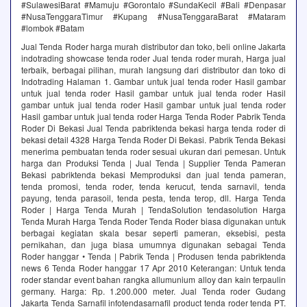
#SulawesiBarat #Mamuju #Gorontalo #SundaKecil #Bali #Denpasar
#NusaTenggaraTimur #Kupang #NusaTenggaraBarat #Mataram
#lombok #Batam
Jual Tenda Roder harga murah distributor dan toko, beli online Jakarta
indotrading showcase tenda roder Jual tenda roder murah, Harga jual
terbaik, berbagai pilihan, murah langsung dari distributor dan toko di
Indotrading Halaman 1. Gambar untuk jual tenda roder Hasil gambar
untuk jual tenda roder Hasil gambar untuk jual tenda roder Hasil
gambar untuk jual tenda roder Hasil gambar untuk jual tenda roder
Hasil gambar untuk jual tenda roder Harga Tenda Roder Pabrik Tenda
Roder Di Bekasi Jual Tenda pabriktenda bekasi harga tenda roder di
bekasi detail 4328 Harga Tenda Roder Di Bekasi. Pabrik Tenda Bekasi
menerima pembuatan tenda roder sesuai ukuran dari pemesan. Untuk
harga dan Produksi Tenda | Jual Tenda | Supplier Tenda Pameran
Bekasi pabriktenda bekasi Memproduksi dan jual tenda pameran,
tenda promosi, tenda roder, tenda kerucut, tenda sarnavil, tenda
payung, tenda parasoil, tenda pesta, tenda terop, dll. Harga Tenda
Roder | Harga Tenda Murah | TendaSolution tendasolution Harga
Tenda Murah Harga Tenda Roder Tenda Roder biasa digunakan untuk
berbagai kegiatan skala besar seperti pameran, eksebisi, pesta
pernikahan, dan juga biasa umumnya digunakan sebagai Tenda
Roder hanggar • Tenda | Pabrik Tenda | Produsen tenda pabriktenda
news 6 Tenda Roder hanggar 17 Apr 2010 Keterangan: Untuk tenda
roder standar event bahan rangka allumunium alloy dan kain terpaulin
germany. Harga: Rp. 1.200.000 meter. Jual Tenda roder Gudang
Jakarta Tenda Sarnafil infotendasarnafil product tenda roder tenda PT.