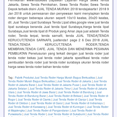
Jakarta, Sewa Tenda Pernikahan, Sewa Tenda Roder, Sewa Tenda
Depok terbaik disini JUAL TENDA MURAH: 2018 tendajakarta1 2018 9
Jan 2018 untuk pemesanan dan penyewaan kami menyiapkan tenda
roder dengan beberapa ukuran seperti 10x10 keatas, 20x20 keatas,
dll. Jual Tenda Lipat Surabaya Tenda Lipat sites.google view jual tenda
lipat surabaya beranda Jual tenda lipat Surabaya,Harga tenda lipat
Surabaya,Jual tenda lipat di Produk yang Amar Jaya jual adalah Tenda
roder, Tenda terpal, tenda sarnafil, tenda JUAL TENDA|TENDA
KERUCUT|TENDA SARNAFIL jualtenda1 page 2 6 Des 2018 JUAL
TENDA,TENDA KERUCUT,TENDA RODER,TENDA
MEMBRAN,TENDA CAFE. JUAL TENDA DAN MENERIMA PESANAN
PEMBUATAN Penelusuran yang terkait dengan jual tenda roder jual
tenda roder bekas jual tenda roder jakarta spesifikasi tenda roder
pembuatan tenda roder jual tenda roder surabaya ukuran tenda roder
harga sewa tenda roder bahan tenda roder
Tag :
Pabrik Produksi Jual Tenda Roder Harga Murah Bagus Berkualitas
|
Jual
Tenda Roder Murah Bagus Berkualitas
|
Jual Tenda Roder di Jakarta
|
Jual Tenda
Roder di Jakarta Barat
|
Jual Tenda Roder di Jakarta Pusat
|
Jual Tenda Roder di
Jakarta Selatan
|
Jual Tenda Roder di Jakarta Timur
|
Jual Tenda Roder di Jakarta
Utara
|
Jual Tenda Roder di Jawa Barat
|
Jual Tenda Roder di Bandung
|
Jual
Tenda Roder di Bandung Barat
|
Jual Tenda Roder di Bekasi
|
Jual Tenda Roder di
Bogor
|
Jual Tenda Roder di Ciamis
|
Jual Tenda Roder di Cianjur
|
Jual Tenda
Roder di Cirebon
|
Jual Tenda Roder di Garut
|
Jual Tenda Roder di Indramayu
|
Jual Tenda Roder di Karawang
|
Jual Tenda Roder di Kuningan
|
Jual Tenda Roder
di Majalengka
|
Jual Tenda Roder di Pangandaran
|
Jual Tenda Roder di
Purwakarta
|
Jual Tenda Roder
|
Jual Tenda Roder di Sukabumi
|
Jual Tenda Roder