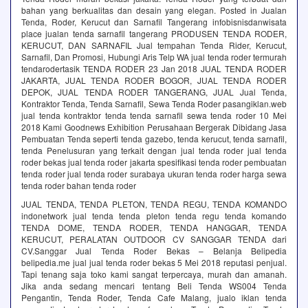
bahan yang berkualitas dan desain yang elegan. Posted in Jualan
Tenda, Roder, Kerucut dan Sarnafil Tangerang infobisnisdanwisata
place jualan tenda sarnafil tangerang PRODUSEN TENDA RODER,
KERUCUT, DAN SARNAFIL Jual tempahan Tenda Rider, Kerucut,
Sarnafil, Dan Promosi, Hubungi Aris Telp WA jual tenda roder termurah
tendarodertasik TENDA RODER 23 Jan 2018 JUAL TENDA RODER
JAKARTA, JUAL TENDA RODER BOGOR, JUAL TENDA RODER
DEPOK, JUAL TENDA RODER TANGERANG, JUAL Jual Tenda,
Kontraktor Tenda, Tenda Sarnafil, Sewa Tenda Roder pasangiklan.web
jual tenda kontraktor tenda tenda sarnafil sewa tenda roder 10 Mei
2018 Kami Goodnews Exhibition Perusahaan Bergerak Dibidang Jasa
Pembuatan Tenda seperti tenda gazebo, tenda kerucut, tenda sarnafil,
tenda Penelusuran yang terkait dengan jual tenda roder jual tenda
roder bekas jual tenda roder jakarta spesifikasi tenda roder pembuatan
tenda roder jual tenda roder surabaya ukuran tenda roder harga sewa
tenda roder bahan tenda roder
JUAL TENDA, TENDA PLETON, TENDA REGU, TENDA KOMANDO
indonetwork jual tenda tenda pleton tenda regu tenda komando
TENDA DOME, TENDA RODER, TENDA HANGGAR, TENDA
KERUCUT, PERALATAN OUTDOOR CV SANGGAR TENDA dari
CV.Sanggar Jual Tenda Roder Bekas – Belanja Belipedia
belipedia.me jual jual tenda roder bekas 5 Mei 2018 reputasi penjual.
Tapi tenang saja toko kami sangat terpercaya, murah dan amanah.
Jika anda sedang mencari tentang Beli Tenda WS004 Tenda
Pengantin, Tenda Roder, Tenda Cafe Malang, jualo iklan tenda