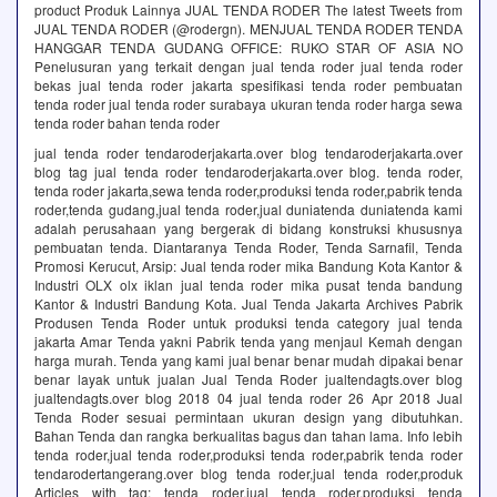
product Produk Lainnya JUAL TENDA RODER The latest Tweets from
JUAL TENDA RODER (@rodergn). MENJUAL TENDA RODER TENDA
HANGGAR TENDA GUDANG OFFICE: RUKO STAR OF ASIA NO
Penelusuran yang terkait dengan jual tenda roder jual tenda roder
bekas jual tenda roder jakarta spesifikasi tenda roder pembuatan
tenda roder jual tenda roder surabaya ukuran tenda roder harga sewa
tenda roder bahan tenda roder
jual tenda roder tendaroderjakarta.over blog tendaroderjakarta.over
blog tag jual tenda roder tendaroderjakarta.over blog. tenda roder,
tenda roder jakarta,sewa tenda roder,produksi tenda roder,pabrik tenda
roder,tenda gudang,jual tenda roder,jual duniatenda duniatenda kami
adalah perusahaan yang bergerak di bidang konstruksi khususnya
pembuatan tenda. Diantaranya Tenda Roder, Tenda Sarnafil, Tenda
Promosi Kerucut, Arsip: Jual tenda roder mika Bandung Kota Kantor &
Industri OLX olx iklan jual tenda roder mika pusat tenda bandung
Kantor & Industri Bandung Kota. Jual Tenda Jakarta Archives Pabrik
Produsen Tenda Roder untuk produksi tenda category jual tenda
jakarta Amar Tenda yakni Pabrik tenda yang menjaul Kemah dengan
harga murah. Tenda yang kami jual benar benar mudah dipakai benar
benar layak untuk jualan Jual Tenda Roder jualtendagts.over blog
jualtendagts.over blog 2018 04 jual tenda roder 26 Apr 2018 Jual
Tenda Roder sesuai permintaan ukuran design yang dibutuhkan.
Bahan Tenda dan rangka berkualitas bagus dan tahan lama. Info lebih
tenda roder,jual tenda roder,produksi tenda roder,pabrik tenda roder
tendarodertangerang.over blog tenda roder,jual tenda roder,produk
Articles with tag: tenda roder,jual tenda roder,produksi tenda