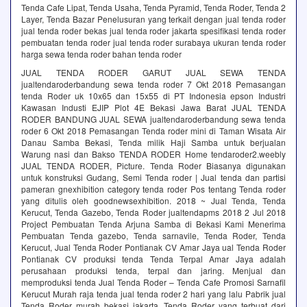
Tenda Cafe Lipat, Tenda Usaha, Tenda Pyramid, Tenda Roder, Tenda 2
Layer, Tenda Bazar Penelusuran yang terkait dengan jual tenda roder
jual tenda roder bekas jual tenda roder jakarta spesifikasi tenda roder
pembuatan tenda roder jual tenda roder surabaya ukuran tenda roder
harga sewa tenda roder bahan tenda roder
JUAL TENDA RODER GARUT JUAL SEWA TENDA
jualtendaroderbandung sewa tenda roder 7 Okt 2018 Pemasangan
tenda Roder uk 10x65 dan 15x55 di PT Indonesia epson Industri
Kawasan Industi EJIP Plot 4E Bekasi Jawa Barat JUAL TENDA
RODER BANDUNG JUAL SEWA jualtendaroderbandung sewa tenda
roder 6 Okt 2018 Pemasangan Tenda roder mini di Taman Wisata Air
Danau Samba Bekasi, Tenda milik Haji Samba untuk berjualan
Warung nasi dan Bakso TENDA RODER Home tendaroder2.weebly
JUAL TENDA RODER, Picture. Tenda Roder Biasanya digunakan
untuk konstruksi Gudang, Semi Tenda roder | Jual tenda dan partisi
pameran gnexhibition category tenda roder Pos tentang Tenda roder
yang ditulis oleh goodnewsexhibition. 2018 ~ Jual Tenda, Tenda
Kerucut, Tenda Gazebo, Tenda Roder jualtendapms 2018 2 Jul 2018
Project Pembuatan Tenda Arjuna Samba di Bekasi Kami Menerima
Pembuatan Tenda gazebo, Tenda sarnavile, Tenda Roder, Tenda
Kerucut, Jual Tenda Roder Pontianak CV Amar Jaya ual Tenda Roder
Pontianak CV produksi tenda Tenda Terpal Amar Jaya adalah
perusahaan produksi tenda, terpal dan jaring. Menjual dan
memproduksi tenda Jual Tenda Roder – Tenda Cafe Promosi Sarnafil
Kerucut Murah raja tenda jual tenda roder 2 hari yang lalu Pabrik jual
Tenda Roder murah bekasi jakarta. Tenda Roder yang terbuat dari