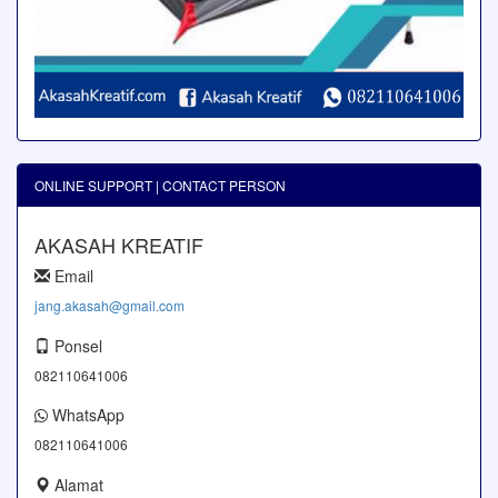
ONLINE SUPPORT | CONTACT PERSON
AKASAH KREATIF
Email
jang.akasah@gmail.com
Ponsel
082110641006
WhatsApp
082110641006
Alamat