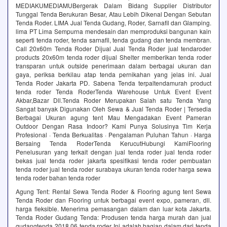
MEDIAKUMEDIAMUBergerak Dalam Bidang Supplier Distributor
Tunggal Tenda Berukuran Besar, Atau Lebih Dikenal Dengan Sebutan
Tenda Roder. LIMA Jual Tenda Gudang, Roder, Sarnafil dan Glamping.
lima PT Lima Sempurna mendesain dan memproduksi bangunan kain
seperti tenda roder, tenda sarnafil, tenda gudang dan tenda membran.
Call 20x60m Tenda Roder Dijual Jual Tenda Roder jual tendaroder
products 20x60m tenda roder dijual Shelter memberikan tenda roder
transparan untuk outside penerimaan dalam berbagai ukuran dan
gaya, periksa berkilau atap tenda pernikahan yang jelas ini. Jual
Tenda Roder Jakarta PD. Sabena Tenda terpaltendamurah product
tenda roder Tenda RoderTenda Warehouse Untuk Event Event
Akbar,Bazar Dll.Tenda Roder Merupakan Salah satu Tenda Yang
Sangat banyak Digunakan Oleh Sewa & Jual Tenda Roder | Tersedia
Berbagai Ukuran‎ agung tent Mau Mengadakan Event Pameran
Outdoor Dengan Rasa Indoor? Kami Punya Solusinya Tim Kerja
Profesional · Tenda Berkualitas · Pengalaman Puluhan Tahun · Harga
Bersaing Tenda RoderTenda KerucutHubungi KamiFlooring
Penelusuran yang terkait dengan jual tenda roder jual tenda roder
bekas jual tenda roder jakarta spesifikasi tenda roder pembuatan
tenda roder jual tenda roder surabaya ukuran tenda roder harga sewa
tenda roder bahan tenda roder
Agung Tent: Rental Sewa Tenda Roder & Flooring agung tent Sewa
Tenda Roder dan Flooring untuk berbagai event expo, pameran, dll.
harga fleksible. Menerima pemasangan dalam dan luar kota Jakarta.
Tenda Roder Gudang Tenda: Produsen tenda harga murah dan jual
gudangtenda 2018 06 tenda roder Ini adalah bagian dalam dari tenda