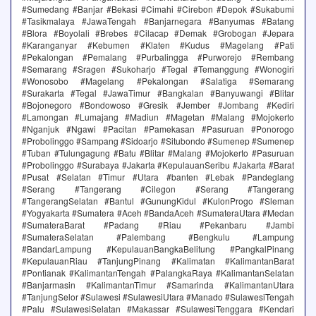
#Sumedang #Banjar #Bekasi #Cimahi #Cirebon #Depok #Sukabumi
#Tasikmalaya #JawaTengah #Banjarnegara #Banyumas #Batang
#Blora #Boyolali #Brebes #Cilacap #Demak #Grobogan #Jepara
#Karanganyar #Kebumen #Klaten #Kudus #Magelang #Pati
#Pekalongan #Pemalang #Purbalingga #Purworejo #Rembang
#Semarang #Sragen #Sukoharjo #Tegal #Temanggung #Wonogiri
#Wonosobo #Magelang #Pekalongan #Salatiga #Semarang
#Surakarta #Tegal #JawaTimur #Bangkalan #Banyuwangi #Blitar
#Bojonegoro #Bondowoso #Gresik #Jember #Jombang #Kediri
#Lamongan #Lumajang #Madiun #Magetan #Malang #Mojokerto
#Nganjuk #Ngawi #Pacitan #Pamekasan #Pasuruan #Ponorogo
#Probolinggo #Sampang #Sidoarjo #Situbondo #Sumenep #Sumenep
#Tuban #Tulungagung #Batu #Blitar #Malang #Mojokerto #Pasuruan
#Probolinggo #Surabaya #Jakarta #KepulauanSeribu #Jakarta #Barat
#Pusat #Selatan #Timur #Utara #banten #Lebak #Pandeglang
#Serang #Tangerang #Cilegon #Serang #Tangerang
#TangerangSelatan #Bantul #GunungKidul #KulonProgo #Sleman
#Yogyakarta #Sumatera #Aceh #BandaAceh #SumateraUtara #Medan
#SumateraBarat #Padang #Riau #Pekanbaru #Jambi
#SumateraSelatan #Palembang #Bengkulu #Lampung
#BandarLampung #KepulauanBangkaBelitung #PangkalPinang
#KepulauanRiau #TanjungPinang #Kalimatan #KalimantanBarat
#Pontianak #KalimantanTengah #PalangkaRaya #KalimantanSelatan
#Banjarmasin #KalimantanTimur #Samarinda #KalimantanUtara
#TanjungSelor #Sulawesi #SulawesiUtara #Manado #SulawesiTengah
#Palu #SulawesiSelatan #Makassar #SulawesiTenggara #Kendari