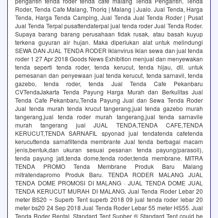
pengantin tenda roder tenda cafe malang Tenda Pengantin, Tenda
Roder, Tenda Cafe Malang, Thoriq | Malang | Jualo. Jual Tenda, Harga
Tenda, Harga Tenda Camping, Jual Tenda Jual Tenda Roder | Pusat
Jual Tenda Terpal pusattendaterpal jual tenda roder Jual Tenda Roder.
Supaya barang barang perusahaan tidak rusak, atau basah kuyup
terkena guyuran air hujan. Maka diperlukan alat untuk melindungi
SEWA DAN JUAL TENDA RODER iklanvirus iklan sewa dan jual tenda
roder 1 27 Apr 2018 Goods News Exhibition menjual dan menyewakan
tenda seperti tenda roder, tenda kerucut, tenda hijau, dll. untuk
pemesanan dan penyewaan jual tenda kerucut, tenda sarnavil, tenda
gazebo, tenda roder, tenda Jual Tenda Cafe Pekanbaru
CVTendaJakarta Tenda Payung Harga Murah dan Berkulitas Jual
Tenda Cafe Pekanbaru,Tenda Payung Jual dan Sewa Tenda Roder
Jual tenda murah tenda krucut tangerang,jual tenda gazebo murah
tangerang,jual tenda roder murah tangerang,jual tenda sarnavile
murah tangerang jual JUAL TENDA,TENDA CAFE,TENDA
KERUCUT,TENDA SARNAFIL spyonad jual tendatenda cafetenda
kerucuttenda sarnafiltenda membrante Jual tenda berbagai macam
jenis,bentuk,dan ukuran sesuai pesanan tenda payung(parasoil),
tenda payung jati,tenda dome,tenda roder,tenda membrane. MITRA
TENDA PROMO Tenda Membrane Produk Baru Malang
mitratendapromo Produk Baru. TENDA RODER MALANG JUAL
TENDA DOME PROMOSI DI MALANG · JUAL TENDA DOME JUAL
TENDA KERUCUT MURAH DI MALANG. Jual Tenda Roder Lebar 20
meter BS20 ~ Superb Tent superb 2018 09 jual tenda roder lebar 20
meter bs20 24 Sep 2018 Jual Tenda Roder Lebar 55 meter HS55. Jual
Tenda Roder Rental. Standard Tent Supber ® Standard Tent could be