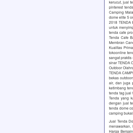
kerucut, jual 
pinterest ten
Camping Malan
dome elite 5 o
2018 TENDA EL
untuk menyimp
tenda cafe pr
Tenda Cafe B
Membran Canop
Kualitas Prim
tokoonline te
sangat praktis
sinar TENDA 
Outdoor Olahr
TENDA CAMPIN
bekas outdoor
air, dan juga
ketimbang ten
tenda tag jua
Tenda yang k
dengan jual t
tenda dome co
camping bukal
Jual Tenda D
menawarkan, 
Harga Bersai