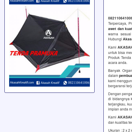
0821106410
Terpercaya, 
awet dan kua
warna sesua
Hubungi
Akasa
Kami
AKASAH
untuk bisa mew
Produk Tenda 
acara anda.
Banyak Organ
dalam
pembua
kami menggunak
bergaransi ter
Dengan pengal
di bidangnya 
terjangkau, k
impian anda m
Kami
AKASAH
dan kualitas te
Ukuran : 2 x 2