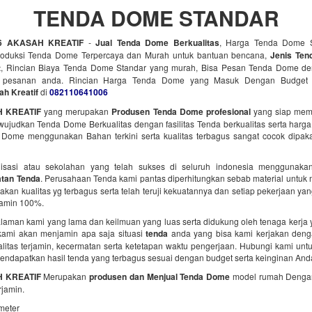
TENDA DOME STANDAR
06 AKASAH KREATIF
-
Jual Tenda Dome Berkualitas
, Harga Tenda Dome 
Produksi Tenda Dome Terpercaya dan Murah untuk bantuan bencana,
Jenis Te
t
, Rincian Biaya Tenda Dome Standar yang murah, Bisa Pesan Tenda Dome de
i pesanan anda. Rincian Harga Tenda Dome yang Masuk Dengan Budget 
h Kreatif
di
082110641006
 KREATIF
yang merupakan
Produsen Tenda Dome profesional
yang siap mem
ujudkan Tenda Dome Berkualitas dengan fasilitas Tenda berkualitas serta harga
Dome menggunakan Bahan terkini serta kualitas terbagus sangat cocok dipaka
isasi atau sekolahan yang telah sukses di seluruh indonesia menggunaka
tan Tenda
. Perusahaan Tenda kami pantas diperhitungkan sebab material untuk
an kualitas yg terbagus serta telah teruji kekuatannya dan setiap pekerjaan y
jamin 100%.
aman kami yang lama dan keilmuan yang luas serta didukung oleh tenaga kerja
kami akan menjamin apa saja situasi
tenda
anda yang bisa kami kerjakan deng
ualitas terjamin, kecermatan serta ketetapan waktu pengerjaan. Hubungi kami un
endapatkan hasil tenda yang terbagus sesuai dengan budget serta keinginan And
 KREATIF
Merupakan
produsen dan Menjual Tenda Dome
model rumah Denga
rjamin.
 meter