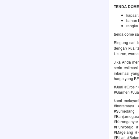
TENDA DOME
kapasit
bahan t
rangka 
tenda dome san
Bingung cari 
dengan kualit
Ukuran, warna
Jika Anda mem
serta estimas
informasi yan
harga yang B
#Jual #Grosir
#Garmen #Jual
kami melayan
#Indramayu 
#Sumedang #
#Banjarnega
#Karanganya
#Purworejo 
#Magelang #P
#Blitar #Boj