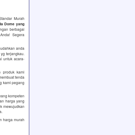
Standar Murah
nda Dome yang
ngan berbagai
Anda! Segera
udahkan anda
 yg terjangkau.
i untuk acara-
n produk kami
 membuat tenda
ang kami pegang
 yang kompeten
an harga yang
tuk mewujudkan
a.
n harga murah