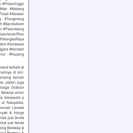
 #Probolinggo
itar #Malang
Pusat #Selatan
g #Tangerang
eh #BandaAceh
an #Palembang
epulauanRiau
PalangkaRaya
elor #Sulawesi
ggara #Kendari
imur #Kupang
rand terbaik di
rinya di sini.
camping kemah
er, pleton juga
hraga Outdoor
. Belanja aman
a tokopedia p
 di Tokopedia.
ermurah Lazada
anyak & Harga
tuk jual tenda
tuk jual tenda
ping Bestway &
ping Bestway &