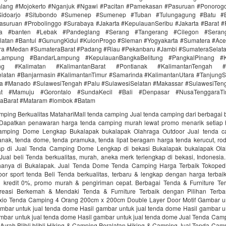
lang #Mojokerto #Nganjuk #Ngawi #Pacitan #Pamekasan #Pasuruan #Ponorogo
idoarjo #Situbondo #Sumenep #Sumenep #Tuban #Tulungagung #Batu #Bl
asuruan #Probolinggo #Surabaya #Jakarta #KepulauanSeribu #Jakarta #Barat #
ra #banten #Lebak #Pandeglang #Serang #Tangerang #Cilegon #Seran
latan #Bantul #GunungKidul #KulonProgo #Sleman #Yogyakarta #Sumatera #Ac
ra #Medan #SumateraBarat #Padang #Riau #Pekanbaru #Jambi #SumateraSelat
Lampung #BandarLampung #KepulauanBangkaBelitung #PangkalPinang #K
ang #Kalimatan #KalimantanBarat #Pontianak #KalimantanTengah #
latan #Banjarmasin #KalimantanTimur #Samarinda #KalimantanUtara #TanjungS
a #Manado #SulawesiTengah #Palu #SulawesiSelatan #Makassar #SulawesiTen
rat #Mamuju #Gorontalo #SundaKecil #Bali #Denpasar #NusaTenggaraT
aBarat #Mataram #lombok #Batam
ping Berkualitas MatahariMall tenda camping Jual tenda camping dari berbagai b
 Dapatkan penawaran harga tenda camping murah lewat promo menarik setiap ha
amping Dome Lengkap Bukalapak bukalapak Olahraga Outdoor Jual tenda 
anak, tenda dome, tenda pramuka, tenda lipat beragam harga tenda kerucut, rod
kap di Jual Tenda Camping Dome Lengkap di bekasi Bukalapak bukalapak Ola
Jual beli Tenda berkualitas, murah, aneka merk terlengkap di bekasi, Indonesia
anya di Bukalapak. Jual Tenda Dome Tenda Camping Harga Terbaik Tokopedi
oor sport tenda Beli Tenda berkualitas, terbaru & lengkap dengan harga terbaik
an kredit 0%, promo murah & pengiriman cepat. Berbagai Tenda & Furniture T
reasi Berkemah & Mendaki Tenda & Furniture Terbaik dengan Pilihan Terb
io Tenda Camping 4 Orang 200cm x 200cm Double Layer Door Motif Gambar un
mbar untuk jual tenda dome Hasil gambar untuk jual tenda dome Hasil gambar un
mbar untuk jual tenda dome Hasil gambar untuk jual tenda dome Jual Tenda Cam
Murah Blibli blibli Hiking & Camping Peralatan Hiking & Camping Jual Tenda Cam