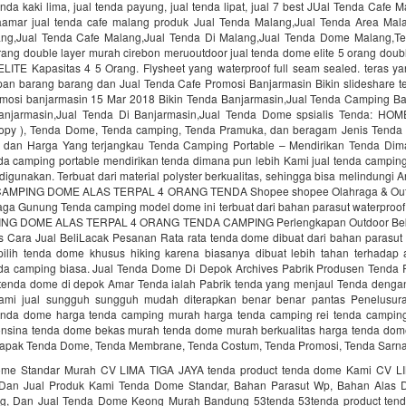
tenda kaki lima, jual tenda payung, jual tenda lipat, jual 7 best JUal Tenda Cafe 
daamar jual tenda cafe malang produk Jual Tenda Malang,Jual Tenda Area Mal
g,Jual Tenda Cafe Malang,Jual Tenda Di Malang,Jual Tenda Dome Malang,Te
rang double layer murah cirebon meruoutdoor jual tenda dome elite 5 orang doub
ITE Kapasitas 4 5 Orang. Flysheet yang waterproof full seam sealed. teras y
an barang barang dan Jual Tenda Cafe Promosi Banjarmasin Bikin slideshare t
omosi banjarmasin 15 Mar 2018 Bikin Tenda Banjarmasin,Jual Tenda Camping Ba
anjarmasin,Jual Tenda Di Banjarmasin,Jual Tenda Dome spsialis Tenda: HOM
y ), Tenda Dome, Tenda camping, Tenda Pramuka, dan beragam Jenis Tenda 
a dan Harga Yang terjangkau Tenda Camping Portable – Mendirikan Tenda Di
nda camping portable mendirikan tenda dimana pun lebih Kami jual tenda camping
 digunakan. Terbuat dari material polyster berkualitas, sehingga bisa melindungi 
CAMPING DOME ALAS TERPAL 4 ORANG TENDA Shopee shopee Olahraga & Out
aga Gunung Tenda camping model dome ini terbuat dari bahan parasut waterproof 
G DOME ALAS TERPAL 4 ORANG TENDA CAMPING Perlengkapan Outdoor Beka
s Cara Jual BeliLacak Pesanan Rata rata tenda dome dibuat dari bahan parasut y
 pilih tenda dome khusus hiking karena biasanya dibuat lebih tahan terhadap
da camping biasa. Jual Tenda Dome Di Depok Archives Pabrik Produsen Tenda 
l tenda dome di depok Amar Tenda ialah Pabrik tenda yang menjaul Tenda denga
ami jual sungguh sungguh mudah diterapkan benar benar pantas Penelusuran
enda dome harga tenda camping murah harga tenda camping rei tenda camping
nsina tenda dome bekas murah tenda dome murah berkualitas harga tenda dom
apak Tenda Dome, Tenda Membrane, Tenda Costum, Tenda Promosi, Tenda Sarnaf
ome Standar Murah CV LIMA TIGA JAYA tenda product tenda dome Kami CV L
Dan Jual Produk Kami Tenda Dome Standar, Bahan Parasut Wp, Bahan Alas Da
ng, Dan Jual Tenda Dome Keong Murah Bandung 53tenda 53tenda product ten