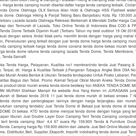
. Harga tenda camping murah disertai daftar harga tenda camping terbaik. Cicila
Tenda Dome Olahraga OLX Semua iklan Hobi & Olahraga HSS Flysheet water
da dome. Olahraga Hiking & Panjat Tebing Baru Banjarbaru Kota. Rp 130.000 
Terbaru Lazada lazada Olahraga Rekreasi Berkemah & Mendaki Daftar Harga Ca
kap dan Termurah di Lazada, Toko Online Tenda di Indonesia Bisa COD & F
enda Dome Terbaik Dijamin Kuat! (Terbaru Tahun my best outdoor 19 Okt 2018 
uai dengan selera Anda! tidak perlu memilih tenda dengan harga yang mahal
un, Penelusuran yang terkait dengan jual tenda dome harga tenda camping mur
enda camping terbaik harga tenda dome consina tenda dome bekas murah te
arga tenda dome lafuma tenda camping lazada Tenda Dome, Tenda Membrane,
 Tenda Sarnafil
neka Tenda Harga, Pelayanan, Kualitas no1‎ membranindo tenda‎ Jual Pasang &
 Terpal, dll. Harga & Kualitas Terbaik jl.Pangeran Tubagus Angke Blok D9A No.
sko Murah Aneka Bentuk & Ukuran Tersedia‎ tendaposko Untuk Posko Lebaran, Pe
Kualitas Bagus dan Tebal. Promo Alamat Terjual Obral Murah Aneka Tenda Dome
s product obral murah aneka tenda dome bestway lion ANEKA TENDA DOME
N MURAH Silahkan Mampir Ke website Ane Yang Keren ini JURAGAAN jura
urah di Bekasi tenda 2018 11 jual tenda dome murah di bekasi smswa 7 
tenda dome dan perlengkapan lainnya dengan harga terjangkau dan murah
tuhan camping tendabiz Jual Tenda Dome di Bekasi jual tenda dome di bek
OME DI bekasi. KTD tenda dome menjual tenda dome dengan harga yang ter
kapan liburan Jual Double Layer Door Camping Tent Tenda Camping computind
tent tenda camping Skor: 4,4 ‎67 suara ‎Rp 159.900 Tenda & Furniture Dou
enda Camping harga Rp 159.900 dikirim dari Jakarta. Jual Beli Online Mudah da
e, Distributor, Beli, Supplier, Eksportir, Importir indotrading tenda dome Jual T