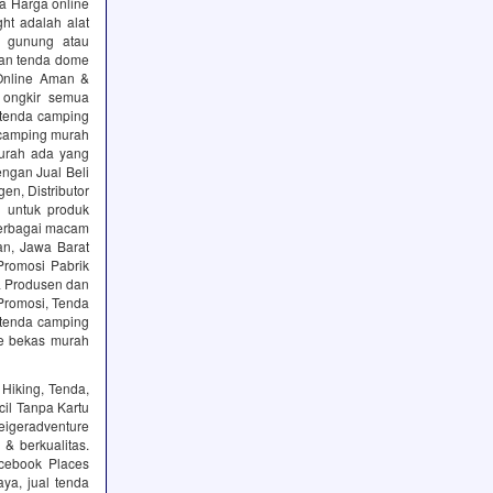
nda Harga online
ght adalah alat
k gunung atau
dan tenda dome
 Online Aman &
 ongkir semua
 tenda camping
a camping murah
urah ada yang
ngan Jual Beli
en, Distributor
 untuk produk
berbagai macam
an, Jawa Barat
Promosi Pabrik
a Produsen dan
Promosi, Tenda
 tenda camping
me bekas murah
 Hiking, Tenda,
il Tanpa Kartu
eigeradventure
& berkualitas.
cebook Places
aya, jual tenda