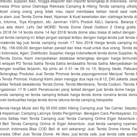
tributor, supplier, toko, hingga eksportir dan importir terlengkap di Indonesia. Te
onesia iPrice iprice Olahraga Rekreasi Camping & Hiking Tenda camping ultrali
dicari orang orang yang tidak mau repot membawa beban berat saat nai
ke alam Jual Tenda Dome Awet, Nyaman & Kuat kesehatan dan olahraga tenda 
 Informa, Toys Kingdom, etc. Jaminan 100% Produk ASLI, Garansi, Belanja
a ada disini. Let's Get MORE! Tenda Dome Great Outdoor 2 Orang gratis
e 2018 04 14 tenda dome 14 Apr 2018 tenda dome atau biasa di sebut dengan
al tenda camping ini tetapi jangan sampai tertipu dengan harga tenda jual tend
uniatenda tag jual tenda camping murah 17 Nov 2018 Harga tenda camping m
ri Rp. 156.000,00 dengan bahan parasit dan bisa muat untuk dua orang. Tenda de
Indonesia, Agen, Distributor, Supplier, Harga indonetwork tenda dome Supplier, Ag
 Tenda Dome, Kami menyediakan database terlengkap dengan harga termurah
 wilayah PD Tenda Satria Tenda Satria‎ tendasatria ‎Tenda Satria. Menyediakan 
engan kualitas terjamin, Kp pintu air rt 01 rw 09 no 10, Bojong Gede, Pabuar
Terlengkap Produksi Jual Tenda Promosi‎ tenda payungpromosi Menjual Tenda 
a Tenda Promosi. Hubungi Kami Jalan mangga dua raya no.8 12, DKI Jakarta Jas
alitas Terbaik‎ dewatenda Tenda Dome, Tenda Membrane, Tenda Costum, Ttenda 
engalaman 17 th Lebih Penelusuran yang terkait dengan jual tenda dome harga
enda camping rei tenda camping terbaik harga tenda dome consina tenda do
rah berkualitas harga tenda dome lafuma tenda camping tokopedia
enda Harga Mulai dari Rp 35.000 blibli‎ Hiking Camping‎ Jual Tas Carrier, Sepatu
& Keperluan Camping Lainnya Gratis Pengiriman. Beragam Cara Pembayaran. Cic
romo Setiap Hari Tenda Camping Jual Tenda Camping Online Eiger Adventure 
t Beli Tenda Camping Online di Eiger Adventure. Jual tenda camping nyaman 
eluruh Indonesia Bisa COD Beli di sini sekarang! Jual Tenda Dome Home Fa
nesia Other Jual Tenda Dome. 46 likes. jual tenda cafe, jual tenda cafe surab