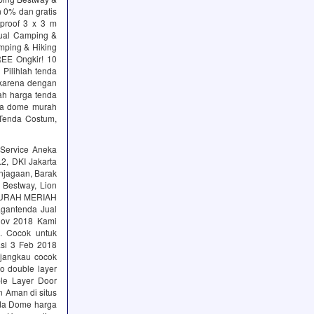
n 0% dan gratis
proof 3 x 3 m
Jual Camping &
mping & Hiking
REE Ongkir! 10
Pilihlah tenda
 karena dengan
ah harga tenda
nda dome murah
 Tenda Costum,
 Service Aneka
2, DKI Jakarta‎
njagaan, Barak
 Bestway, Lion
 MURAH MERIAH
gantenda Jual
Nov 2018 Kami
. Cocok untuk
asi 3 Feb 2018
jangkau cocok
o double layer
ble Layer Door
n Aman di situs
enda Dome harga