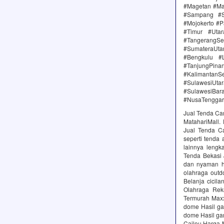
#Magetan #Ma
#Sampang #S
#Mojokerto #P
#Timur #Uta
#TangerangSe
#SumateraUta
#Bengkulu #
#TanjungPin
#KalimantanSe
#SulawesiUtar
#SulawesiBa
#NusaTenggar
Jual Tenda Cam
MatahariMall.
Jual Tenda C
seperti tenda 
lainnya leng
Tenda Bekasi 
dan nyaman h
olahraga outd
Belanja cicil
Olahraga Rek
Termurah Maxx
dome Hasil ga
dome Hasil ga
Cailou Harga 