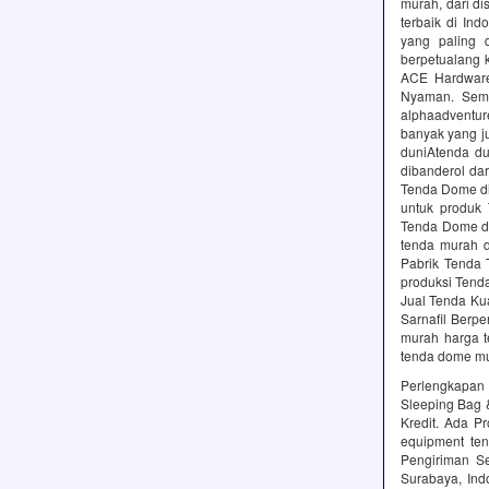
murah, dari dis
terbaik di Ind
yang paling 
berpetualang 
ACE Hardware,
Nyaman. Semu
alphaadventur
banyak yang ju
duniAtenda d
dibanderol da
Tenda Dome di 
untuk produk
Tenda Dome di
tenda murah d
Pabrik Tenda 
produksi Tend
Jual Tenda Ku
Sarnafil Berp
murah harga t
tenda dome mu
Perlengkapan t
Sleeping Bag 
Kredit. Ada P
equipment ten
Pengiriman S
Surabaya, Indo