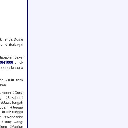
uk Tenda Dome
Dome Berbagai
dapatkan paket
0641006
untuk
ndonesia serta
oduksi #Pabrik
uran
irebon #Garut
ng #Sukabumi
 #JawaTengah
ogan #Jepara
#Purbalingga
ri #Wonosobo
n #Banyuwangi
ajang #Madiun