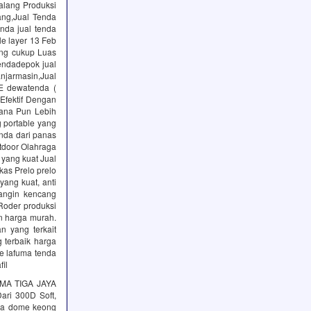
Malang Produksi
ang,Jual Tenda
nda jual tenda
le layer 13 Feb
ang cukup Luas
endadepok jual
njarmasin,Jual
E dewatenda (
Efektif Dengan
mana Pun Lebih
 portable yang
Anda dari panas
door Olahraga
yang kuat Jual
s Prelo prelo
ang kuat, anti
 angin kencang
Roder produksi
n harga murah.
 yang terkait
 terbaik harga
e lafuma tenda
il
IMA TIGA JAYA
ri 300D Soft,
da dome keong