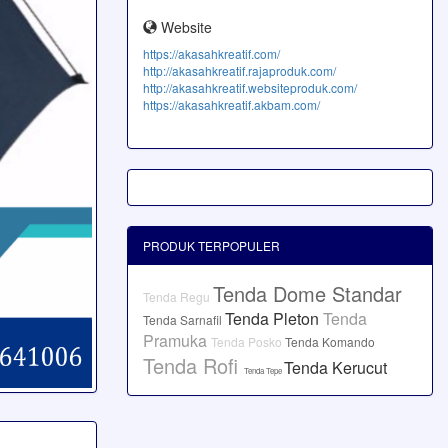
Website
https://akasahkreatif.com/
http://akasahkreatif.rajaproduk.com/
http://akasahkreatif.websiteproduk.com/
https://akasahkreatif.akbam.com/
PRODUK TERPOPULER
Tenda Dome Standar
Tenda Regu
Tenda Pleton
Tenda
Tenda Sarnafil
Pramuka
Tenda Posko
Tenda Komando
Tenda Rofi
Tenda Kerucut
Tenda Tepe