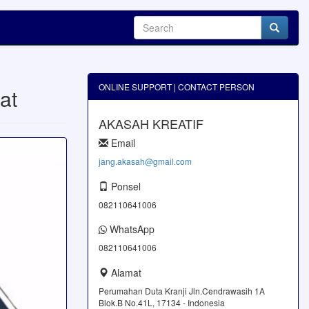
ONLINE SUPPORT | CONTACT PERSON
at
AKASAH KREATIF
Email
jang.akasah@gmail.com
Ponsel
082110641006
WhatsApp
082110641006
Alamat
Perumahan Duta Kranji Jln.Cendrawasih 1A
Blok.B No.41L, 17134 - Indonesia