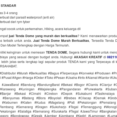
 STANDAR
as 3-4 orang
erbuat dari parasit waterproof (anti air)
terbuat dari rym fyber
gat cocok untuk perkemahan, Hiking, acara keluarga dll
tempat
jual Tenda Dome yang murah dan berkualitas
? Kami menawarkan prod
as terbaik untuk anda.
Jual Tenda Dome Murah Berkualitas
, Tersedia Tenda 
 Dan Model Terlengkap dengan Harga Termurah.
iliki keinginan untuk memesan
TENDA DOME
, Segera hubungi kami untuk men
i biaya yang sesuai dengan budget anda. Hubungi
AKASAH KREATIF
di
08211
g lebih jelas serta lengkap lagi seputar produk TENDA kami yang Terpecaya di I
ERSAHABAT.
 #Distributor #Murah #Berkualitas #Bagus #Terpercaya #Konveksi #Produsen #Pr
 #Pusat #Agen #Harga #Order #Toko #Pesan #Usaha #Info #Alamat #Kantor #Uk
i #JawaBarat #Bandung #BandungBarat #Bekasi #Bogor #Ciamis #Cianjur #C
#Karawang #Kuningan #Majalengka #Pangandaran #Purwakarta #Suba
Banjar #Bekasi #Cimahi #Cirebon #Depok #Sukabumi #Tasikmalaya
ra #Banyumas #Batang #Blora #Boyolali #Brebes #Cilacap #Demak #Grob
r #Kebumen #Klaten #Kudus #Magelang #Pati #Pekalongan #Pemalang 
#Rembang #Semarang #Sragen #Sukoharjo #Tegal #Temanggung #Wonogi
ekalongan #Salatiga #Semarang #Surakarta #Tegal #JawaTimur #Bangkala
onegoro #Bondowoso #Gresik #Jember #Jombang #Kediri #Lamongan #Lum