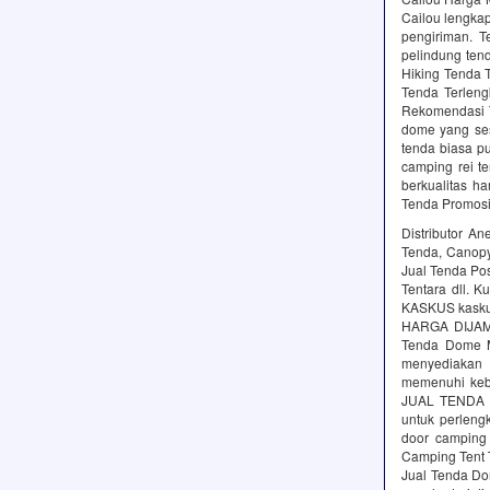
Cailou lengkap
pengiriman. 
pelindung ten
Hiking Tenda 
Tenda Terleng
Rekomendasi T
dome yang ses
tenda biasa p
camping rei t
berkualitas h
Tenda Promosi,
Distributor A
Tenda, Canopy,
Jual Tenda Po
Tentara dll. 
KASKUS kasku
HARGA DIJAMI
Tenda Dome M
menyediakan 
memenuhi kebu
JUAL TENDA D
untuk perleng
door camping 
Camping Tent T
Jual Tenda Dom