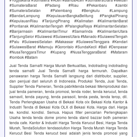
#SumateraBarat #Padang #Riau #Pekanbaru #Jambi
#SumateraSelatan #Palembang #Bengkulu #Lampung
#BandarLampung #KepulauanBangkaBelitung #PangkalPinang
#KepulauanRiau #TanjungPinang #Kalimatan #KalimantanBarat
#Pontianak #KalimantanTengah #PalangkaRaya #KalimantanSelatan
#Banjarmasin #KalimantanTimur #Samarinda #KalimantanUtara
#TanjungSelor #Sulawesi #SulawesiUtara #Manado #SulawesiTengah
#Palu #SulawesiSelatan #Makassar #SulawesiTenggara #Kendari
#SulawesiBarat #Mamuju #Gorontalo #SundaKecil #Bali #Denpasar
#NusaTenggaraTimur #Kupang #NusaTenggaraBarat #Mataram
#lombok #Batam
Jual Tenda Sarnafil Harga Murah Berkualitas, Indotrading indotrading
tenda sarnafil Jual Tenda Sarnafil harga termurah. Dapatkan
penawaran harga Tenda Sarnafil langsung dari distributor, supplier,
dan penjual dari seluruh di Indonesia. Produksi Tenda, Jual Tenda,
Supplier Tenda Pameran, Tenda pabriktenda bekasi Memproduksi dan
jual tenda pameran, tenda promosi, tenda roder, tenda kerucut, tenda
sarnavil, tenda payung, tenda parasoil, tenda pesta, tenda terop, dll.
Tenda Perlengkapan Usaha di Bekasi Kota olx Bekasi Kota Kantor &
Industri Tenda di Bekasi Kota OLX di Bekasi Kota. Harga dari. Harga
ke. kondisi. kondisi. Semua. Hapus filter pencarian Perlengkapan
Usaha tenda tenda dome promo tenda stand bazzar both pameran
tenda cafe. Kantor & Industri Harga Tenda Kerucut Besi, Harga Tenda
Murah, TendaSolution tendasolution Harga Tenda Murah Harga Tenda
Kerucut Besi Tenda kerucut besi adalah jenis tenda promosi yang