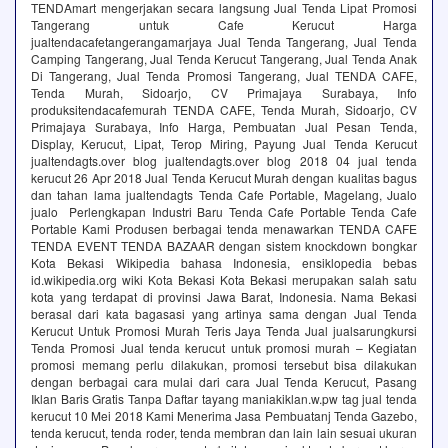
TENDAmart mengerjakan secara langsung Jual Tenda Lipat Promosi
Tangerang untuk Cafe Kerucut Harga
jualtendacafetangerangamarjaya Jual Tenda Tangerang, Jual Tenda
Camping Tangerang, Jual Tenda Kerucut Tangerang, Jual Tenda Anak
Di Tangerang, Jual Tenda Promosi Tangerang, Jual TENDA CAFE,
Tenda Murah, Sidoarjo, CV Primajaya Surabaya, Info
produksitendacafemurah TENDA CAFE, Tenda Murah, Sidoarjo, CV
Primajaya Surabaya, Info Harga, Pembuatan Jual Pesan Tenda,
Display, Kerucut, Lipat, Terop Miring, Payung Jual Tenda Kerucut
jualtendagts.over blog jualtendagts.over blog 2018 04 jual tenda
kerucut 26 Apr 2018 Jual Tenda Kerucut Murah dengan kualitas bagus
dan tahan lama jualtendagts Tenda Cafe Portable, Magelang, Jualo
jualo Perlengkapan Industri Baru Tenda Cafe Portable Tenda Cafe
Portable Kami Produsen berbagai tenda menawarkan TENDA CAFE
TENDA EVENT TENDA BAZAAR dengan sistem knockdown bongkar
Kota Bekasi Wikipedia bahasa Indonesia, ensiklopedia bebas
id.wikipedia.org wiki Kota Bekasi Kota Bekasi merupakan salah satu
kota yang terdapat di provinsi Jawa Barat, Indonesia. Nama Bekasi
berasal dari kata bagasasi yang artinya sama dengan Jual Tenda
Kerucut Untuk Promosi Murah Teris Jaya Tenda Jual jualsarungkursi
Tenda Promosi Jual tenda kerucut untuk promosi murah – Kegiatan
promosi memang perlu dilakukan, promosi tersebut bisa dilakukan
dengan berbagai cara mulai dari cara Jual Tenda Kerucut, Pasang
Iklan Baris Gratis Tanpa Daftar tayang maniakiklan.w.pw tag jual tenda
kerucut 10 Mei 2018 Kami Menerima Jasa Pembuatanj Tenda Gazebo,
tenda kerucut, tenda roder, tenda membran dan lain lain sesuai ukuran