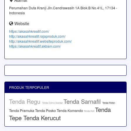
Alamat
Perumahan Duta Kranji Jln.Cendrawasih 1A Blok.B No.41L, 17134 -
Indonesia
Website
https://akasahkreatif.com/
http://akasahkreatif.rajaproduk.com/
http://akasahkreatif.websiteproduk.com/
https://akasahkreatif.akbam.com/
PRODUK TERPOPULER
Tenda Regu
Tenda Sarnafil
Tenda Dome Standar
Tenda Pleton
Tenda
Tenda Pramuka
Tenda Posko
Tenda Komando
Tenda Rofi
Tepe
Tenda Kerucut