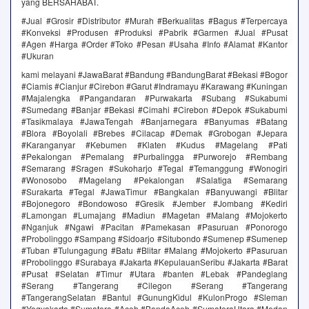
yang BERSAHABAT.
#Jual #Grosir #Distributor #Murah #Berkualitas #Bagus #Terpercaya
#Konveksi #Produsen #Produksi #Pabrik #Garmen #Jual #Pusat
#Agen #Harga #Order #Toko #Pesan #Usaha #Info #Alamat #Kantor
#Ukuran
kami melayani #JawaBarat #Bandung #BandungBarat #Bekasi #Bogor
#Ciamis #Cianjur #Cirebon #Garut #Indramayu #Karawang #Kuningan
#Majalengka #Pangandaran #Purwakarta #Subang #Sukabumi
#Sumedang #Banjar #Bekasi #Cimahi #Cirebon #Depok #Sukabumi
#Tasikmalaya #JawaTengah #Banjarnegara #Banyumas #Batang
#Blora #Boyolali #Brebes #Cilacap #Demak #Grobogan #Jepara
#Karanganyar #Kebumen #Klaten #Kudus #Magelang #Pati
#Pekalongan #Pemalang #Purbalingga #Purworejo #Rembang
#Semarang #Sragen #Sukoharjo #Tegal #Temanggung #Wonogiri
#Wonosobo #Magelang #Pekalongan #Salatiga #Semarang
#Surakarta #Tegal #JawaTimur #Bangkalan #Banyuwangi #Blitar
#Bojonegoro #Bondowoso #Gresik #Jember #Jombang #Kediri
#Lamongan #Lumajang #Madiun #Magetan #Malang #Mojokerto
#Nganjuk #Ngawi #Pacitan #Pamekasan #Pasuruan #Ponorogo
#Probolinggo #Sampang #Sidoarjo #Situbondo #Sumenep #Sumenep
#Tuban #Tulungagung #Batu #Blitar #Malang #Mojokerto #Pasuruan
#Probolinggo #Surabaya #Jakarta #KepulauanSeribu #Jakarta #Barat
#Pusat #Selatan #Timur #Utara #banten #Lebak #Pandeglang
#Serang #Tangerang #Cilegon #Serang #Tangerang
#TangerangSelatan #Bantul #GunungKidul #KulonProgo #Sleman
#Yogyakarta #Sumatera #Aceh #BandaAceh #SumateraUtara #Medan