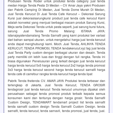
Produsen Tenda Roder untuk produksi tenda category jual tenda
medan Harga Tenda Pesta Di Medan – CV Amar Jaya yakni Produsen
dan Pabrik Camping Di Medan, Jual Tenda Dome Murah Di Medan,
Jual Tenda Kerucut Di Jual Tenda Cafe Kerucut – Dekorasi Sarung
Kursi jual dekorasisarungkursi product jual tenda cafe kerucut Kami
adalah konveksi yang menjual berbagai macam produk Sarung Kursi,
Meja serta Dekorasi Tenda untuk pesta seperti, jual sarung kursi futura,
sarung Jual Tenda Promo Malang: ISTANA JAYA:
istanajayatendamalang Tenda Sarnafil yang kami produksi ber variasi
dari bahan sampai ukuran. untuk mengetahui harga jual tenda kerucut
anda dapat menghubungi kami. Moch. Jual Tenda, AHLINYA TENDA
KERUCUT, TENDA PROMOSI, TENDA tendakerucut.xyz tag jual tenda
Jual Tenda Party custom dengan berbagai ukuran dan desain. Tenda
party memiliki ciri lebih luas dan tinggi dengan full rangka. Tenda ini
biasa digunakan Penelusuran yang terkait dengan jual tenda kerucut
harga tenda kerucut 5x5 harga tenda kerucut 2x2 harga tenda promosi
3x3 harga tenda kerucut second harga tenda kerucut sarnafil harga
tenda cafe di carrefour rangka tenda kerucut harga tenda lipat
Pabrik Tenda thetenda CV. AMAR JAYA Produksi tenda terbesar dan
terlengkap di Jakarta. Jual Tenda Kerucut, TENDA GROSIR
tendagrosir jual tenda kerucut Tenda kerucut umumnya dipakai oleh
perusahaan sebagai tenda promosi produk terbaik kepada semua
konsumen kami dan tentunya dengan harga grosir. Tenda Sarnafil
Custom Design, TENDAMART tendamart project list tenda sarnafil
tenda sarnafil custom design Tenda Sarnafil Custom Design. tenda
sarnafil, tenda kerucut, tenda sarnavil, tenda promosi, jual tenda, jual.