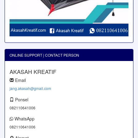
ONLINE SUPPORT | CONTACT PERSON
AKASAH KREATIF
Email
jang.akasah@gmail.com
Ponsel
082110641006
WhatsApp
082110641006