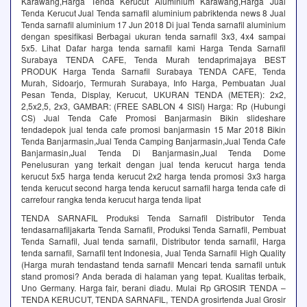
Karawang,Harga Tenda Kerucut Aluminium Karawang,Harga Jual
Tenda Kerucut Jual Tenda sarnafil aluminium pabriktenda news 8 Jual
Tenda sarnafil aluminium 17 Jun 2018 Di jual Tenda sarnafil aluminium
dengan spesifikasi Berbagai ukuran tenda sarnafil 3x3, 4x4 sampai
5x5. Lihat Dafar harga tenda sarnafil kami Harga Tenda Sarnafil
Surabaya TENDA CAFE, Tenda Murah tendaprimajaya BEST
PRODUK Harga Tenda Sarnafil Surabaya TENDA CAFE, Tenda
Murah, Sidoarjo, Termurah Surabaya, Info Harga, Pembuatan Jual
Pesan Tenda, Display, Kerucut, UKURAN TENDA (METER)‎: ‎2x2,
2,5x2,5, 2x3, GAMBAR‎: ‎(FREE SABLON 4 SISI) Harga‎: ‎Rp (Hubungi
CS) Jual Tenda Cafe Promosi Banjarmasin Bikin slideshare
tendadepok jual tenda cafe promosi banjarmasin 15 Mar 2018 Bikin
Tenda Banjarmasin,Jual Tenda Camping Banjarmasin,Jual Tenda Cafe
Banjarmasin,Jual Tenda Di Banjarmasin,Jual Tenda Dome
Penelusuran yang terkait dengan jual tenda kerucut harga tenda
kerucut 5x5 harga tenda kerucut 2x2 harga tenda promosi 3x3 harga
tenda kerucut second harga tenda kerucut sarnafil harga tenda cafe di
carrefour rangka tenda kerucut harga tenda lipat
TENDA SARNAFIL Produksi Tenda Sarnafil Distributor Tenda
tendasarnafiljakarta Tenda Sarnafil, Produksi Tenda Sarnafil, Pembuat
Tenda Sarnafil, Jual tenda sarnafil, Distributor tenda sarnafil, Harga
tenda sarnafil, Sarnafil tent Indonesia, Jual Tenda Sarnafil High Quality
(Harga murah tendastand tenda sarnafil Mencari tenda sarnafil untuk
stand promosi? Anda berada di halaman yang tepat. Kualitas terbaik,
Uno Germany. Harga fair, berani diadu. Mulai Rp GROSIR TENDA –
TENDA KERUCUT, TENDA SARNAFIL, TENDA grosirtenda Jual Grosir