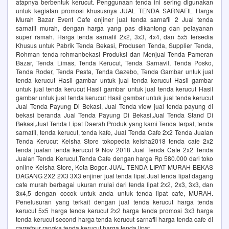
atapnya berbentuk kerucut. Penggunaan tenda ini sering digunakan
untuk kegiatan promosi khususnya JUAL TENDA SARNAFIL Harga
Murah Bazar Event Cafe enjiner jual tenda sarnafil 2 Jual tenda
sarnafil murah, dengan harga yang pas dikantong dan pelayanan
super ramah. Harga tenda sarnafil 2x2, 3x3, 4x4, dan 5x5 tersedia
Khusus untuk Pabrik Tenda Bekasi, Produsen Tenda, Supplier Tenda,
Rohman tenda rohmanbekasi Produksi dan Menjual Tenda Pameran
Bazar, Tenda Limas, Tenda Kerucut, Tenda Sarnavil, Tenda Posko,
Tenda Roder, Tenda Pesta, Tenda Gazebo, Tenda Gambar untuk jual
tenda kerucut Hasil gambar untuk jual tenda kerucut Hasil gambar
untuk jual tenda kerucut Hasil gambar untuk jual tenda kerucut Hasil
gambar untuk jual tenda kerucut Hasil gambar untuk jual tenda kerucut
Jual Tenda Payung Di Bekasi, Jual Tenda view jual tenda payung di
bekasi beranda Jual Tenda Payung Di Bekasi,Jual Tenda Stand Di
Bekasi,Jual Tenda Lipat Daerah Produk yang kami Tenda terpal, tenda
sarnafil, tenda kerucut, tenda kafe, Jual Tenda Cafe 2x2 Tenda Jualan
Tenda Kerucut Keisha Store tokopedia keisha2018 tenda cafe 2x2
tenda jualan tenda kerucut 9 Nov 2018 Jual Tenda Cafe 2x2 Tenda
Jualan Tenda Kerucut,Tenda Cafe dengan harga Rp 580.000 dari toko
online Keisha Store, Kota Bogor. JUAL TENDA LIPAT MURAH BEKAS
DAGANG 2X2 2X3 3X3 enjiner jual tenda lipat Jual tenda lipat dagang
cafe murah berbagai ukuran mulai dari tenda lipat 2x2, 2x3, 3x3, dan
3x4,5 dengan cocok untuk anda untuk tenda lipat cafe, MURAH.
Penelusuran yang terkait dengan jual tenda kerucut harga tenda
kerucut 5x5 harga tenda kerucut 2x2 harga tenda promosi 3x3 harga
tenda kerucut second harga tenda kerucut sarnafil harga tenda cafe di
carrefour rangka tenda kerucut harga tenda lipat