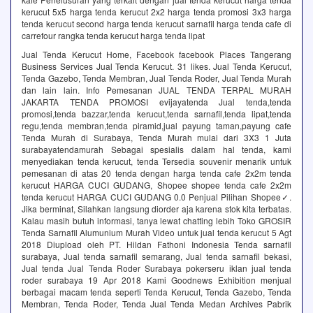
kerucut 5x5 harga tenda kerucut 2x2 harga tenda promosi 3x3 harga
tenda kerucut second harga tenda kerucut sarnafil harga tenda cafe di
carrefour rangka tenda kerucut harga tenda lipat
Jual Tenda Kerucut Home, Facebook facebook Places Tangerang
Business Services Jual Tenda Kerucut. 31 likes. Jual Tenda Kerucut,
Tenda Gazebo, Tenda Membran, Jual Tenda Roder, Jual Tenda Murah
dan lain lain. Info Pemesanan JUAL TENDA TERPAL MURAH
JAKARTA TENDA PROMOSI evijayatenda Jual tenda,tenda
promosi,tenda bazzar,tenda kerucut,tenda sarnafil,tenda lipat,tenda
regu,tenda membran,tenda piramid,jual payung taman,payung cafe
Tenda Murah di Surabaya, Tenda Murah mulai dari 3X3 1 Juta
surabayatendamurah Sebagai spesialis dalam hal tenda, kami
menyediakan tenda kerucut, tenda Tersedia souvenir menarik untuk
pemesanan di atas 20 tenda dengan harga tenda cafe 2x2m tenda
kerucut HARGA CUCI GUDANG, Shopee shopee tenda cafe 2x2m
tenda kerucut HARGA CUCI GUDANG 0.0 Penjual Pilihan Shopee✓.
Jika berminat, Silahkan langsung diorder aja karena stok kita terbatas.
Kalau masih butuh informasi, tanya lewat chatting lebih Toko GROSIR
Tenda Sarnafil Alumunium Murah Video untuk jual tenda kerucut 5 Agt
2018 Diupload oleh PT. Hildan Fathoni Indonesia Tenda sarnafil
surabaya, Jual tenda sarnafil semarang, Jual tenda sarnafil bekasi,
Jual tenda Jual Tenda Roder Surabaya pokerseru iklan jual tenda
roder surabaya 19 Apr 2018 Kami Goodnews Exhibition menjual
berbagai macam tenda seperti Tenda Kerucut, Tenda Gazebo, Tenda
Membran, Tenda Roder, Tenda Jual Tenda Medan Archives Pabrik