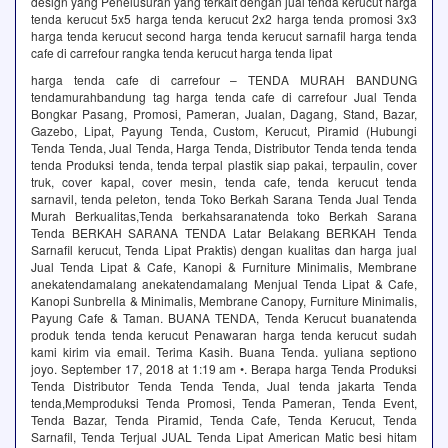
design yang Penelusuran yang terkait dengan jual tenda kerucut harga
tenda kerucut 5x5 harga tenda kerucut 2x2 harga tenda promosi 3x3
harga tenda kerucut second harga tenda kerucut sarnafil harga tenda
cafe di carrefour rangka tenda kerucut harga tenda lipat
harga tenda cafe di carrefour – TENDA MURAH BANDUNG
tendamurahbandung tag harga tenda cafe di carrefour Jual Tenda
Bongkar Pasang, Promosi, Pameran, Jualan, Dagang, Stand, Bazar,
Gazebo, Lipat, Payung Tenda, Custom, Kerucut, Piramid (Hubungi
Tenda Tenda, Jual Tenda, Harga Tenda, Distributor Tenda tenda tenda
tenda Produksi tenda, tenda terpal plastik siap pakai, terpaulin, cover
truk, cover kapal, cover mesin, tenda cafe, tenda kerucut tenda
sarnavil, tenda peleton, tenda Toko Berkah Sarana Tenda Jual Tenda
Murah Berkualitas,Tenda berkahsaranatenda toko Berkah Sarana
Tenda BERKAH SARANA TENDA Latar Belakang BERKAH Tenda
Sarnafil kerucut, Tenda Lipat Praktis) dengan kualitas dan harga jual
Jual Tenda Lipat & Cafe, Kanopi & Furniture Minimalis, Membrane
anekatendamalang anekatendamalang Menjual Tenda Lipat & Cafe,
Kanopi Sunbrella & Minimalis, Membrane Canopy, Furniture Minimalis,
Payung Cafe & Taman. BUANA TENDA, Tenda Kerucut buanatenda
produk tenda tenda kerucut Penawaran harga tenda kerucut sudah
kami kirim via email. Terima Kasih. Buana Tenda. yuliana septiono
joyo. September 17, 2018 at 1:19 am •. Berapa harga Tenda Produksi
Tenda Distributor Tenda Tenda Tenda, Jual tenda jakarta Tenda
tenda,Memproduksi Tenda Promosi, Tenda Pameran, Tenda Event,
Tenda Bazar, Tenda Piramid, Tenda Cafe, Tenda Kerucut, Tenda
Sarnafil, Tenda Terjual JUAL Tenda Lipat American Matic besi hitam