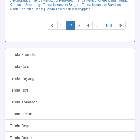
di Purbalingga
|
Tenda Kerucut di Purworejo
|
Tenda Kerucut di Rembang
|
Tenda
Kerucut di Semarang
|
Tenda Kerucut di Sragen
|
Tenda Kerucut di Sukoharjo
|
Tenda Kerucut di Tegal
|
Tenda Kerucut di Temanggung
|
(current)
1
2
3
4
...
166
Tenda Pramuka
Tenda Cafe
Tenda Payung
Tenda Rofi
Tenda Komando
Tenda Pleton
Tenda Regu
Tenda Roder