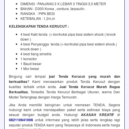
DIMENSI : PANJANG 3 X LEBAR 3 TINGGI 3,5 METER
BAHAN : D300 Korea , cordura ,tarpaulin .
RANGKA : PIPA BESI
KETEBALAN : 1,2m,m
KELENGKAPAN TENDA KERUCUT :
4 besi Kaki tenda (○ kontruksi pipa besi sistem shock ( knock
down )
4 besi Penyangga tenda (○ kontruksi pipa besi sistem shock (
knock down )
4 besi tiang simetris
1 konector
1 Baud besar
1 Mur besar
Bingung cari tempat
jual Tenda Kerucut yang murah dan
berkualitas
? Kami menawarkan produk Tenda Kerucut dengan
kualitas terbaik untuk anda.
Jual Tenda Kerucut Murah Bagus
Berkualitas
, Tersedia Tenda Kerucut Berbagai Ukuran, warna Dan
Model Terlengkap dengan Harga Termurah.
Jika Anda memiliki keinginan untuk memesan TENDA, Segera
hubungi kami untuk mendapatkan paket serta estimasi biaya yang
sesuai dengan budget anda. Hubungi
AKASAH KREATIF
di
082110641006
untuk informasi yang lebih jelas serta lengkap lagi
seputar produk TENDA kami yang Terpecaya di Indonesia serta harga