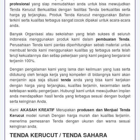
profesional
yang siap memudahkan anda untuk bisa mewujudkan
Tenda Kerucut Berkualitas dengan fasilitas Tenda berkualitas serta
harga yg terjangkau. Produk Tenda Kerucut menggunakan Bahan
terkini serta kualitas terbagus sangat cocok dipakai untuk acara-acara
anda.
Banyak Organisasi atau sekolahan yang telah sukses di seluruh
indonesia menggunakan produk kami dalam
pembuatan Tenda
.
Perusahaan Tenda kami pantas diperhitungkan sebab material untuk
membuat tenda kami menggunakan kualitas yg terbagus serta telah
teruji kekuatannya dan setiap pekerjaan yang kami pegang bergaransi
terjamin 100%.
Dengan pengalaman kami yang lama dan keilmuan yang luas serta
didukung oleh tenaga kerja yang kompeten di bidangnya kami akan
menjamin apa saja situasi
tenda
anda yang bisa kami kerjakan
dengan harga yang terjangkau, kualitas terjamin, kecermatan serta
ketetapan waktu pengerjaan. Hubungi kami untuk mewujudkan impian
anda mendapatkan hasil tenda yang terbagus sesuai dengan budget
serta keinginan Anda.
Kami
AKASAH KREATIF
Merupakan
produsen dan Menjual Tenda
Kerucut
model rumah Dengan harga murah dan kualitas terjamin.
menerima pemesanan Tenda dengan ukuran dan warna sesuai
keinginan anda.
TENDA KERUCUT / TENDA SAHARA