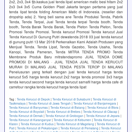
2x2, 2x3, 3x4 fjb.kaskus jual tenda lipat american matic besi hitam 2x2
2x3 3x4 3x5 Cuma Golden Plast Jakarta tangan pertama yang jual
tenda lipat tenda folding American Matic di Indonesia. (reseller dan
dropship ada) 2. Yang beli sama ane Tenda Produksi Tenda, Pabrik
Tenda, Tenda Terpal, Jual Tenda tenda terpal Tenda booth. Tenda
booth, Tenda Barak Tenda Barak, Tenda Pleton Tenda Pleton, Tenda
Promosi Tenda Promosi. Tenda kerucut Promosi Tenda kerucut Jual
Tenda Kerucut Di Gunung Putri dewatenda 2018 03 jual tenda kerucut
di gunung putri 13 Mar 2018 Perkenalkan Kami Adalah Produsen yang
Menjual Tenda. Tenda Lipat, Tenda Gazebo, Tenda Usaha, Tenda
Kanopi, Tenda Pameran, Tenda MITRA TENDA PROMO Tenda
Membrane Produk Baru mitratendapromo JUAL TENDA DOME
PROMOSI DI MALANG · JUAL TENDA JUAL TENDA KERUCUT
MURAH DI MALANG JUAL TENDA PESTA TEROP DI MALANG
Penelusuran yang terkait dengan jual tenda kerucut harga tenda
kerucut 5x5 harga tenda kerucut 2x2 harga tenda promosi 3x3 harga
tenda kerucut second harga tenda kerucut sarnafil harga tenda cafe di
carrefour rangka tenda kerucut harga tenda lipat
Tag :
Tenda Kerucut di Depok
|
Tenda Kerucut di Sukabumi
|
Tenda Kerucut di
Tasikmalaya
|
Tenda Kerucut di Jawa Tengah
|
Tenda Kerucut di Banjarnegara
|
Tenda Kerucut di Banyumas
|
Tenda Kerucut di Batang
|
Tenda Kerucut di Blora
|
Tenda Kerucut di Boyolali
|
Tenda Kerucut di Brebes
|
Tenda Kerucut di Cilacap
|
Tenda Kerucut di Demak
|
Tenda Kerucut di Grobogan
|
Tenda Kerucut di Jepara
|
Tenda Kerucut di Karanganyar
|
Tenda Kerucut di Kebumen
|
Tenda Kerucut di
Klaten
|
Tenda Kerucut di Kudus
|
Tenda Kerucut di Magelang
|
Tenda Kerucut di
Pati
|
Tenda Kerucut di Pekalongan
|
Tenda Kerucut di Pemalang
|
Tenda Kerucut